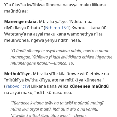
Yĩla ũkwĩsa kwĩthĩwa ũineena na asyai maku lilikana
maũndũ aa:
Manenge ndaĩa.
Mbivilia yaĩtye: “Ndeto mbai
nĩyũkĩlasya ũthatu.” (
Nthimo 15:1
) Kwoou lilikana ũũ:
Watetanyʼa na asyai maku kana wamonethya nĩ ta
meũkwonea, ngewa yenyu ndĩthi nesa.
“O ũndũ nĩnengete asyai makwa ndaĩa, nowʼo o namo
manengae. Yĩthĩawa yĩ laisi kwĩtĩkĩlana ethĩwa ithyonthe
nĩtũũnengane ndaĩa.”—Bianca, 19.
Methukĩĩsye.
Mbivilia yĩĩte kĩla ũmwe witũ ethĩwe na
“mĩtũkĩ ya kwĩthukĩĩsya, ate na mĩtũkĩ ya kũneena.”
(
Yakovo 1:19
) Lilikana kana wĩĩka
kũneenea maũndũ
na asyai maku, ĩndĩ ti kũmasomea.
“Tũendeee kwĩana twĩwʼaa ta twĩsĩ maũndũ maingĩ
mũno kwĩ asyai maitũ, ĩndĩ ũu ti wʼo o na vanini.
Nĩtwaĩle kwĩthukĩĩsya ũtao woo.”—Devan.