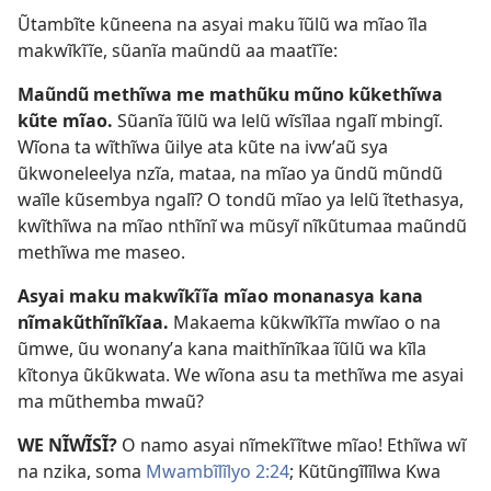
Ũtambĩte kũneena na asyai maku ĩũlũ wa mĩao ĩla
makwĩkĩĩe, sũanĩa maũndũ aa maatĩĩe:
Maũndũ methĩwa me mathũku mũno kũkethĩwa
kũte mĩao.
Sũanĩa ĩũlũ wa lelũ wĩsĩlaa ngalĩ mbingĩ.
Wĩona ta wĩthĩwa ũilye ata kũte na ivwʼaũ sya
ũkwoneleelya nzĩa, mataa, na mĩao ya ũndũ mũndũ
waĩle kũsembya ngalĩ? O tondũ mĩao ya lelũ ĩtethasya,
kwĩthĩwa na mĩao nthĩnĩ wa mũsyĩ nĩkũtumaa maũndũ
methĩwa me maseo.
Asyai maku makwĩkĩĩa mĩao monanasya kana
nĩmakũthĩnĩkĩaa.
Makaema kũkwĩkĩĩa mwĩao o na
ũmwe, ũu wonanyʼa kana maithĩnĩkaa ĩũlũ wa kĩla
kĩtonya ũkũkwata. We wĩona asu ta methĩwa me asyai
ma mũthemba mwaũ?
WE NĨWĨSĨ?
O namo asyai nĩmekĩĩtwe mĩao! Ethĩwa wĩ
na nzika, soma
Mwambĩlĩlyo 2:24
; Kũtũngĩlĩlwa Kwa