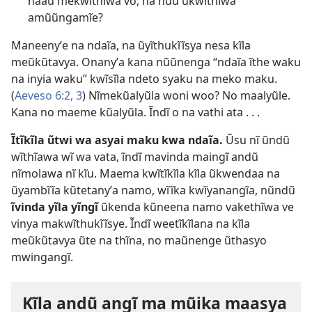
naaũ mekwĩthĩwa vo, na nũũ ũkwĩthĩwa
amũũngamĩe?
Maneenyʼe na ndaĩa, na ũyĩthukĩĩsya nesa kĩla
meũkũtavya. Onanyʼa kana nũũnenga “ndaĩa ĩthe waku
na inyia waku” kwĩsĩla ndeto syaku na meko maku.
(
Aeveso 6:2, 3
) Nĩmekũalyũla woni woo? No maalyũle.
Kana no maeme kũalyũla. Ĩndĩ o na vathi ata . . .
Ĩtĩkĩla ũtwi wa asyai maku kwa ndaĩa.
Ũsu nĩ ũndũ
wĩthĩawa wĩ wa vata, ĩndĩ mavinda maingĩ andũ
nĩmolawa nĩ kĩu. Maema kwĩtĩkĩla kĩla ũkwendaa na
ũyambĩĩa kũtetanyʼa namo, wĩĩka kwĩyanangĩa, nũndũ
ĩvinda yĩla yĩngĩ
ũkenda kũneena namo vakethĩwa ve
vinya makwĩthukĩĩsye. Ĩndĩ weetĩkĩlana na kĩla
meũkũtavya ũte na thĩna, no maũnenge ũthasyo
mwingangĩ.
Kĩla andũ angĩ ma mũika maasya