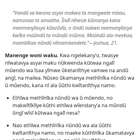
“Vandũ va kwona asyai makwa ta mangwete mbau,
namonaa ta amaitha. Ĩndĩ nĩnesie kũmanya kana
meemanyĩasya kũnzũvĩa, o ũndũ nakwa neemanyĩasya
kwĩka maũndũ ta mũndũ mũima. Maũndũ ala meekaa,
mambĩkaa nũndũ nĩmambendete.”—Joshua, 21.
Manenge woni waku.
Kwa ngelekanyʼo, twasye
nĩwatavya asyai maku nũkwenda kũtwaa ngalĩ
mũendo wa ĩsaa yĩmwe ũketanĩthye vamwe na andũ
angĩ, na mailea. Nũseo ũkamanya methĩnĩka nũndũ wa
ũ mũendo, kana nĩ ala ũũthi kwĩtanĩthya namo.
Ethĩwa methĩnĩka nũndũ wa ũ mũendo, no
makwĩtĩkĩlye kũthi ethĩwa wĩendanyʼa na mũndũ
ũngĩ wĩsĩ kũtwaa ngalĩ nesa?
Nao ethĩwa methĩnĩka nũndũ wa ala ũũthi
kwĩtanĩthya namo, no maeke kũthĩnĩka ũkamatavya