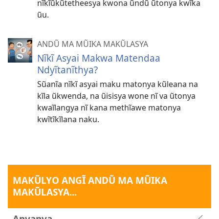
nĩkĩũkũtetheesya kwona ũndũ ũtonya kwĩka
ũu.
ANDŨ MA MŨIKA MAKŨLASYA
Nĩkĩ Asyai Makwa Matendaa
Ndyĩtanĩthya?
Sũanĩa nĩkĩ asyai maku matonya kũleana na
kĩla ũkwenda, na ũisisya wone nĩ va ũtonya
kwaĩlangya nĩ kana methĩawe matonya
kwĩtĩkĩlana naku.
MAKŨLYO ANGĨ ANDŨ MA MŨIKA
MAKŨLASYA...
Anyanya