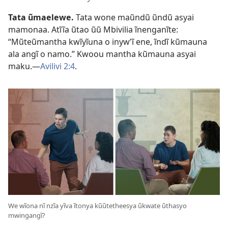
Tata ũmaelewe.
Tata wone maũndũ ũndũ asyai
mamonaa. Atĩĩa ũtao ũũ Mbivilia ĩnenganĩte:
“Mũteũmantha kwĩyĩuna o inywʼĩ ene, ĩndĩ kũmauna
ala angĩ o namo.” Kwoou mantha kũmauna asyai
maku.—
Avilivi 2:4
.
We wĩona nĩ nzĩa yĩva ĩtonya kũũtetheesya ũkwate ũthasyo
mwingangĩ?