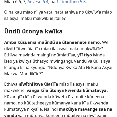
Mĩao 6:6, 7;
Aeveso 6:4
; na
1 Timotheo 5:8
.
O na kau mĩao nĩ ya vata, nata ethĩwa no ũkwĩwʼa mĩao
ĩla asyai maku makwĩkĩĩe ĩtaĩle?
Ũndũ ũtonya kwĩka
Amba kũsũanĩa maũndũ aa ũtaneenete namo.
We
nĩwĩthĩĩtwe ũiatĩĩa mĩao ĩla asyai maku makwĩkĩĩe?
Ethĩwa mavinda maingĩ ndũmĩatĩĩaa,
yĩĩ tiyo
ĩvinda
ĩseo ya kwĩtya ũthasyo mwingangĩ. Vandũ va ũu, sisya
kĩlungu kĩ na kyongo, “Ndonya Kwĩka Ata Nĩ Kana Asyai
Makwa Mandĩkĩĩe?”
Ethĩwa
nĩwĩthĩĩtwe ũiatĩĩa
mĩao ĩla asyai maku
makwĩkĩĩe,
vanga kĩla ũtonya kwenda kũmatavya.
Kũvangĩĩa kĩla ũkwenda kũweta ũtambĩte kũneena
namo, no kũũtetheesye kũmanya kana kĩla ũkwenda
kũmatavya nĩkyaĩle. Na ĩndĩ
makũlye mavange saa na
vandũ
vala mũtonya kũneena mũuĩtye na mwĩ eanĩe.