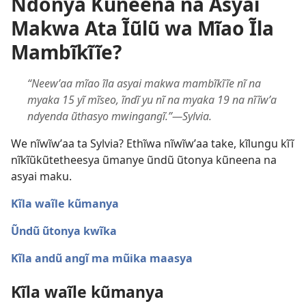
Ndonya Kũneena na Asyai
Makwa Ata Ĩũlũ wa Mĩao Ĩla
Mambĩkĩĩe?
“Neewʼaa mĩao ĩla asyai makwa mambĩkĩĩe nĩ na
myaka 15 yĩ mĩseo, ĩndĩ yu nĩ na myaka 19 na nĩĩwʼa
ndyenda ũthasyo mwingangĩ.”—Sylvia.
We nĩwĩwʼaa ta Sylvia? Ethĩwa nĩwĩwʼaa take, kĩlungu kĩĩ
nĩkĩũkũtetheesya ũmanye ũndũ ũtonya kũneena na
asyai maku.
Kĩla waĩle kũmanya
Ũndũ ũtonya kwĩka
Kĩla andũ angĩ ma mũika maasya
Kĩla waĩle kũmanya