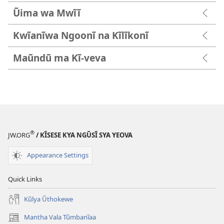
Ũima wa Mwĩĩ
Kwĩanĩwa Ngoonĩ na Kĩlĩkonĩ
Maũndũ ma Kĩ-veva
®
JW.ORG
/ KĨSESE KYA NGŨSĨ SYA YEOVA
Appearance Settings
Quick Links
Kũlya Ũthokewe
Mantha Vala Tũmbanĩaa
(opens