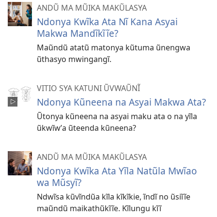
ANDŨ MA MŨIKA MAKŨLASYA
Ndonya Kwĩka Ata Nĩ Kana Asyai
Makwa Mandĩkĩĩe?
Maũndũ atatũ matonya kũtuma ũnengwa
ũthasyo mwingangĩ.
VITIO SYA KATUNI ŨVWAŨNĨ
Ndonya Kũneena na Asyai Makwa Ata?
Ũtonya kũneena na asyai maku ata o na yĩla
ũkwĩwʼa ũteenda kũneena?
ANDŨ MA MŨIKA MAKŨLASYA
Ndonya Kwĩka Ata Yĩla Natũla Mwĩao
wa Mũsyĩ?
Ndwĩsa kũvĩndũa kĩla kĩkĩkie, ĩndĩ no ũsiĩĩe
maũndũ maikathũkĩĩe. Kĩlungu kĩĩ