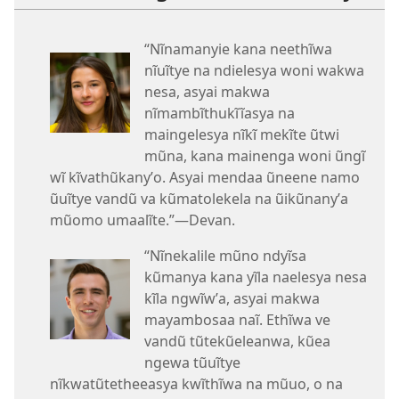
“Nĩnamanyie kana neethĩwa
nĩuĩtye na ndielesya woni wakwa
nesa, asyai makwa
nĩmambĩthukĩĩasya na
maingelesya nĩkĩ mekĩte ũtwi
mũna, kana mainenga woni ũngĩ
wĩ kĩvathũkanyʼo. Asyai mendaa ũneene namo
ũuĩtye vandũ va kũmatolekela na ũikũnanyʼa
mũomo umaalĩte.”—Devan.
“Nĩnekalile mũno ndyĩsa
kũmanya kana yĩla naelesya nesa
kĩla ngwĩwʼa, asyai makwa
mayambosaa naĩ. Ethĩwa ve
vandũ tũtekũeleanwa, kũea
ngewa tũuĩtye
nĩkwatũtetheeasya kwĩthĩwa na mũuo, o na