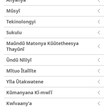
Mũsyĩ
Tekinolongyi
Sukulu
Maũndũ Matonya Kũũtetheesya
Thayũnĩ
Ũndũ Nĩilyĩ
Mĩtuo Ĩtaĩlĩte
Yĩla Ũtakwatene
Kũmanyana Kĩ-mwĩĩ
Kwĩvaanyʼa