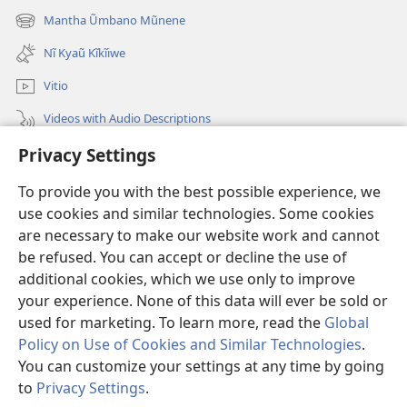
new
Mantha Ũmbano Mũnene
(opens
window)
new
Nĩ Kyaũ Kĩkĩiwe
window)
Vitio
Videos with Audio Descriptions
Privacy Settings
Mantha
To provide you with the best possible experience, we
Mĩvothi
(opens
use cookies and similar technologies. Some cookies
new
are necessary to make our website work and cannot
window)
Watchtower LIBRARY INDANETINĨ™
be refused. You can accept or decline the use of
(opens
new
additional cookies, which we use only to improve
®
JW Hub
window)
(opens
your experience. None of this data will ever be sold or
new
used for marketing. To learn more, read the
Global
window)
Policy on Use of Cookies and Similar Technologies
.
You can customize your settings at any time by going
Copyright
© 2026 Watch Tower Bible and Tract Society of Pennsylvania.
to
Privacy Settings
.
MĨAO YA KŨTŨMĨA
|
SERA YA FARAGHA
|
PRIVACY SETTINGS