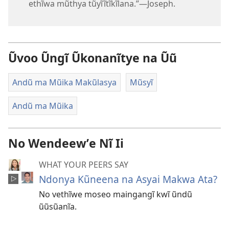
ethĩwa mũthya tũyĩĩtĩkĩlana.”—Joseph.
Ũvoo Ũngĩ Ũkonanĩtye na Ũũ
Andũ ma Mũika Makũlasya
Mũsyĩ
Andũ ma Mũika
No Wendeewʼe Nĩ Ii
WHAT YOUR PEERS SAY
Ndonya Kũneena na Asyai Makwa Ata?
No vethĩwe moseo maingangĩ kwĩ ũndũ
ũũsũanĩa.