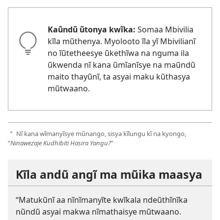
Kaũndũ ũtonya kwĩka:
Somaa Mbivilia
kĩla mũthenya. Myolooto ĩla yĩ Mbivilianĩ
no ĩũtetheesye ũkethĩwa na nguma ila
ũkwenda nĩ kana ũmĩanĩsye na maũndũ
maito thayũnĩ, ta asyai maku kũthasya
mũtwaano.
Nĩ kana wĩmanyĩsye mũnango, sisya kĩlungu kĩ na kyongo,
a
“
Ninawezaje Kudhibiti Hasira Yangu?
”
Kĩla andũ angĩ ma mũika maasya
“Matukũnĩ aa nĩnĩmanyĩte kwĩkala ndeũthĩnĩka
nũndũ asyai makwa nĩmathaisye mũtwaano.