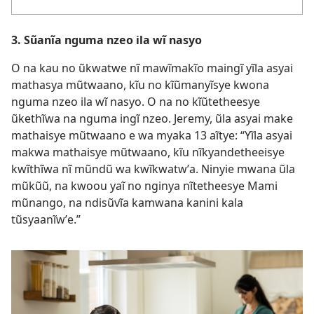
3. Sũanĩa nguma nzeo ila wĩ nasyo
O na kau no ũkwatwe nĩ mawĩmakĩo maingĩ yĩla asyai
mathasya mũtwaano, kĩu no kĩũmanyĩsye kwona
nguma nzeo ila wĩ nasyo. O na no kĩũtetheesye
ũkethĩwa na nguma ingĩ nzeo. Jeremy, ũla asyai make
mathaisye mũtwaano e wa myaka 13 aĩtye: “Yĩla asyai
makwa mathaisye mũtwaano, kĩu nĩkyandetheeisye
kwĩthĩwa nĩ mũndũ wa kwĩkwatwʼa. Ninyie mwana ũla
mũkũũ, na kwoou yaĩ no nginya nĩtetheesye Mami
mũnango, na ndisũvĩa kamwana kanini kala
tũsyaanĩwʼe.”