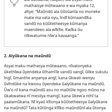
mathaisye mũtwaano e wa myaka 12,
aĩtye: “Maũndũ ala ũũsũanĩa no moneke
mate ma vata oyu, ĩndĩ kũmaandĩka
vandũ no kũũtetheesye kũmanya
maendeeo ala wĩkĩte. Kwĩka ũu
nĩkwatumie nĩwʼa kavaanga.”
2. Alyũkana na maũndũ
Asyai maku mathasya mũtwaano, nĩvatonyeka
ũkethĩwa ũyendeka ũthamĩĩe vandũ vangĩ, ũlike sukulu
ĩngĩ, ũmanthe anyanya angĩ, kana ũkwati wenyu
ũvĩndũke na kwoou ũyendeka ũalyũkane na maũndũ.
Ũwʼo nĩ kana maũndũ asu no maũtũle ngoo mũno na
ũkakwatwa nĩ mesilya maingĩ, kana ũkewʼa nthĩ ta
yaalamũkana. Nĩ kyaũ kĩtonya kũũtetheesya ũalyũkane
na maũndũ? Tata kũtũnga kĩlĩko maũndũnĩ ala ũtonya