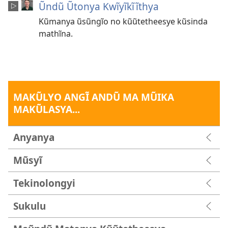
Ũndũ Ũtonya Kwĩyĩkĩĩthya
Kũmanya ũsũngĩo no kũũtetheesye kũsinda
mathĩna.
MAKŨLYO ANGĨ ANDŨ MA MŨIKA
MAKŨLASYA...
Anyanya
Mũsyĩ
Tekinolongyi
Sukulu