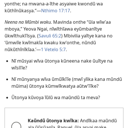
yonthe; na mwana-a-ĩthe asyaiwe kwondũ wa
kũthĩnũkasya.”—
Nthimo 17:17
.
Neena na Mũmbi waku.
Mavinda onthe “ũla wĩwʼaa
mboya,” Yeova Ngai, nĩwĩthĩawa eyũmbanĩtye
ũkwĩthukĩĩsya. (
Savuli 65:2
) Mbivilia yaĩtye kana no
‘ũmwiĩe kwĩmakĩa kwaku kwʼonthe, nũndũ
nũkũthĩnĩkĩaa.’—
1 Vetelo 5:7
.
Nĩ mũsyai wĩva ũtonya kũneena nake ũuĩtye na
wĩsiĩĩe?
Nĩ mũnyanya wĩva ũmũĩkĩĩe (mwĩ yĩika kana mũndũ
mũima) ũtonya kũmwĩkwatya aũtwʼĩĩke?
Ũtonya kũvoya ĩũlũ wa maũndũ ta meva?
Kaũndũ ũtonya kwĩka:
Andĩkaa maũndũ
ala ũũsũanĩa. Raquel, ũla asyai make