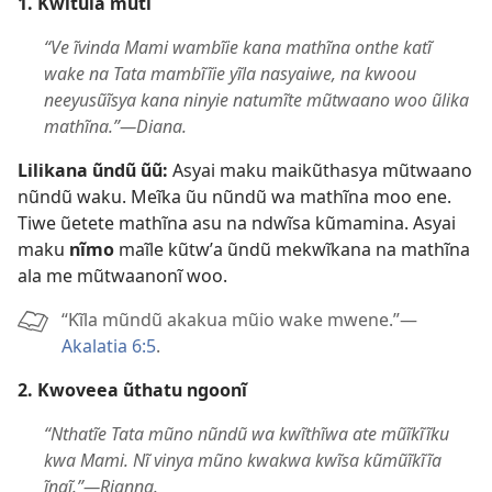
1. Kwĩtũla mũtĩ
“Ve ĩvinda Mami wambĩie kana mathĩna onthe katĩ
wake na Tata mambĩĩie yĩla nasyaiwe, na kwoou
neeyusũĩsya kana ninyie natumĩte mũtwaano woo ũlika
mathĩna.”—Diana.
Lilikana ũndũ ũũ:
Asyai maku maikũthasya mũtwaano
nũndũ waku. Meĩka ũu nũndũ wa mathĩna moo ene.
Tiwe ũetete mathĩna asu na ndwĩsa kũmamina. Asyai
maku
nĩmo
maĩle kũtwʼa ũndũ mekwĩkana na mathĩna
ala me mũtwaanonĩ woo.
“Kĩla mũndũ akakua mũio wake mwene.”—
Akalatia 6:5
.
2. Kwoveea ũthatu ngoonĩ
“Nthatĩe Tata mũno nũndũ wa kwĩthĩwa ate mũĩkĩĩku
kwa Mami. Nĩ vinya mũno kwakwa kwĩsa kũmũĩkĩĩa
ĩngĩ.”—Rianna.