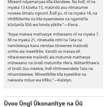
Mbeenĩ ndyamanyaa kĩla kĩendeee. Na ĩndĩ, nĩ na
myaka 13 kũvika 15, maũndũ asu nĩmatumie
noveea ũthatu ngoonĩ. Ĩndĩ yu, nĩ na myaka 18, na
nĩnĩtĩkĩlanĩte na kĩla kyaendeeie na ngambĩĩa
kũsũanĩa ĩũlũ wa ĩvinda yũkĩte.”—Elena.
“Asyai makwa mathaisye mũtwaano nĩ na myaka 7.
Nĩ na myaka 21, nĩnekalile nthĩ na Tata na
namũelesya kana nendaa tũneenee maũndũ
onthe ala meekĩkĩte. Vandũ va masaa elĩ,
nĩtwaneeneie maũndũ ala matumie mathasya
mũtwaano na ũndũ matumĩte nĩwʼa. Nditanĩthawʼa
nĩ ũndũ ũsu meekie, ĩndĩ nĩnĩmwendete Tata na
nĩnamũeleiwe. Nĩneetĩkĩlile kĩla kyeekĩkie na
nakwata mũuo wa kĩlĩko.”—Katelyn.
Ũvoo Ũngĩ Ũkonanĩtye na Ũũ