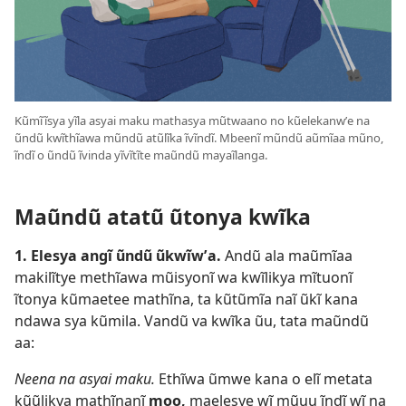
Kũmĩĩsya yĩla asyai maku mathasya mũtwaano no kũelekanwʼe na
ũndũ kwĩthĩawa mũndũ atũlĩka ĩvĩndĩ. Mbeenĩ mũndũ aũmĩaa mũno,
ĩndĩ o ũndũ ĩvinda yĩvĩtĩte maũndũ mayaĩlanga.
Maũndũ atatũ ũtonya kwĩka
1. Elesya angĩ ũndũ ũkwĩwʼa.
Andũ ala maũmĩaa
makilĩtye methĩawa mũisyonĩ wa kwĩlikya mĩtuonĩ
ĩtonya kũmaetee mathĩna, ta kũtũmĩa naĩ ũkĩ kana
ndawa sya kũmila. Vandũ va kwĩka ũu, tata maũndũ
aa:
Neena na asyai maku.
Ethĩwa ũmwe kana o elĩ metata
kũũlikya mathĩnanĩ
moo,
maelesye wĩ mũuu ĩndĩ wĩ na