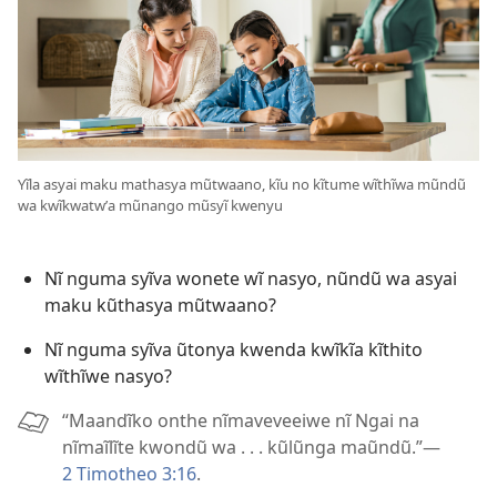
Yĩla asyai maku mathasya mũtwaano, kĩu no kĩtume wĩthĩwa mũndũ
wa kwĩkwatwʼa mũnango mũsyĩ kwenyu
Nĩ nguma syĩva wonete wĩ nasyo, nũndũ wa asyai
maku kũthasya mũtwaano?
Nĩ nguma syĩva ũtonya kwenda kwĩkĩa kĩthito
wĩthĩwe nasyo?
“Maandĩko onthe nĩmaveveeiwe nĩ Ngai na
nĩmaĩlĩte kwondũ wa . . . kũlũnga maũndũ.”—
2 Timotheo 3:16
.