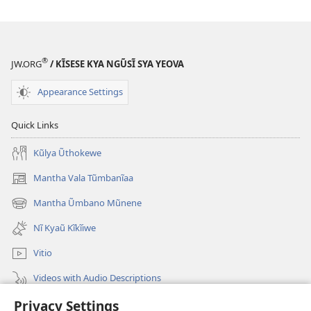
®
JW.ORG
/ KĨSESE KYA NGŨSĨ SYA YEOVA
Appearance Settings
Quick Links
Kũlya Ũthokewe
Mantha Vala Tũmbanĩaa
(opens
new
Mantha Ũmbano Mũnene
(opens
window)
new
Nĩ Kyaũ Kĩkĩiwe
window)
Vitio
Videos with Audio Descriptions
Privacy Settings
Mantha