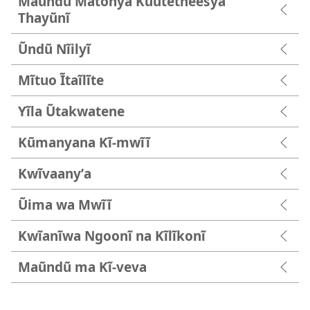
Maũndũ Matonya Kũũtetheesya
Thayũnĩ
Ũndũ Nĩilyĩ
Mĩtuo Ĩtaĩlĩte
Yĩla Ũtakwatene
Kũmanyana Kĩ-mwĩĩ
Kwĩvaanyʼa
Ũima wa Mwĩĩ
Kwĩanĩwa Ngoonĩ na Kĩlĩkonĩ
Maũndũ ma Kĩ-veva