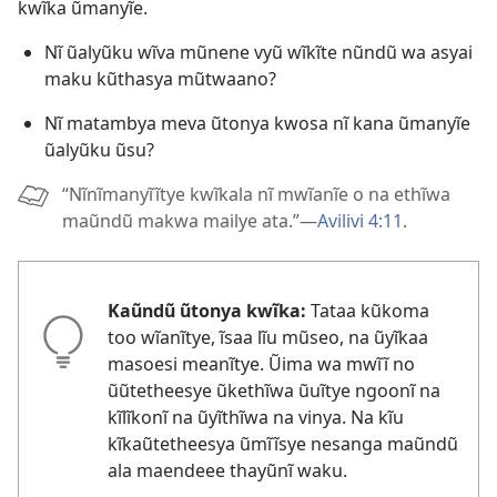
kwĩka ũmanyĩe.
Nĩ ũalyũku wĩva mũnene vyũ wĩkĩte nũndũ wa asyai
maku kũthasya mũtwaano?
Nĩ matambya meva ũtonya kwosa nĩ kana ũmanyĩe
ũalyũku ũsu?
“Nĩnĩmanyĩĩtye kwĩkala nĩ mwĩanĩe o na ethĩwa
maũndũ makwa mailye ata.”—
Avilivi 4:11
.
Kaũndũ ũtonya kwĩka:
Tataa kũkoma
too wĩanĩtye, ĩsaa lĩu mũseo, na ũyĩkaa
masoesi meanĩtye. Ũima wa mwĩĩ no
ũũtetheesye ũkethĩwa ũuĩtye ngoonĩ na
kĩlĩkonĩ na ũyĩthĩwa na vinya. Na kĩu
kĩkaũtetheesya ũmĩĩsye nesanga maũndũ
ala maendeee thayũnĩ waku.