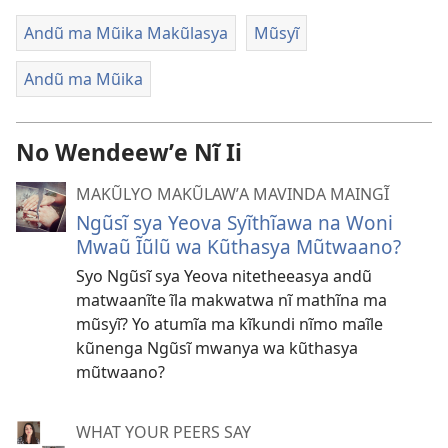
Andũ ma Mũika Makũlasya
Mũsyĩ
Andũ ma Mũika
No Wendeewʼe Nĩ Ii
MAKŨLYO MAKŨLAWʼA MAVINDA MAINGĨ
Ngũsĩ sya Yeova Syĩthĩawa na Woni
Mwaũ Ĩũlũ wa Kũthasya Mũtwaano?
Syo Ngũsĩ sya Yeova nitetheeasya andũ
matwaanĩte ĩla makwatwa nĩ mathĩna ma
mũsyĩ? Yo atumĩa ma kĩkundi nĩmo maĩle
kũnenga Ngũsĩ mwanya wa kũthasya
mũtwaano?
WHAT YOUR PEERS SAY