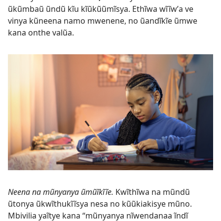
ũkũmbaũ ũndũ kĩu kĩũkũũmĩsya. Ethĩwa wĩĩwʼa ve
vinya kũneena namo mwenene, no ũandĩkĩe ũmwe
kana onthe valũa.
Neena na mũnyanya ũmũĩkĩĩe.
Kwĩthĩwa na mũndũ
ũtonya ũkwĩthukĩĩsya nesa no kũũkiakisye mũno.
Mbivilia yaĩtye kana “mũnyanya nĩwendanaa ĩndĩ