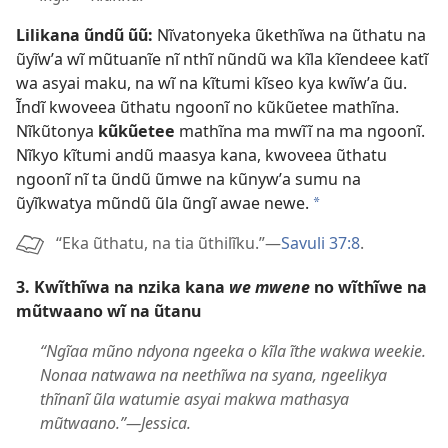
Lilikana ũndũ ũũ:
Nĩvatonyeka ũkethĩwa na ũthatu na
ũyĩwʼa wĩ mũtuanĩe nĩ nthĩ nũndũ wa kĩla kĩendeee katĩ
wa asyai maku, na wĩ na kĩtumi kĩseo kya kwĩwʼa ũu.
Ĩndĩ kwoveea ũthatu ngoonĩ no kũkũetee mathĩna.
Nĩkũtonya
kũkũetee
mathĩna ma mwĩĩ na ma ngoonĩ.
Nĩkyo kĩtumi andũ maasya kana, kwoveea ũthatu
ngoonĩ nĩ ta ũndũ ũmwe na kũnywʼa sumu na
ũyĩkwatya mũndũ ũla ũngĩ awae newe.
a
“Eka ũthatu, na tia ũthilĩku.”—
Savuli 37:8
.
3. Kwĩthĩwa na nzika kana
we mwene
no wĩthĩwe na
mũtwaano wĩ na ũtanu
“Ngĩaa mũno ndyona ngeeka o kĩla ĩthe wakwa weekie.
Nonaa natwawa na neethĩwa na syana, ngeelikya
thĩnanĩ ũla watumie asyai makwa mathasya
mũtwaano.”—Jessica.