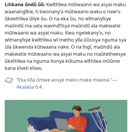
Lilikana ũndũ ũũ:
Kwĩthĩwa mũtwaano wa asyai maku
waanangĩkie, ti kwonanyʼa mũtwaano waku o nawʼo
ũkeethĩwa ũilye ũu. O na eka ũu, no wĩmanyĩsye
maũndũ ma vata wavindĩĩsya maũndũ ala makwatie
mũtwaano wa asyai maku. Kwa ngelekanyʼo, no
wĩmanyĩsye kwĩthĩwa wĩ metho yĩla ũũsisya nguma sya
ũla ũkwenda kũtwaana nake. O na ĩngĩ, maũndũ ala
makwatie mũtwaano wa asyai maku no maũtetheesye
ũkethĩwa na nguma itonya kũtuma wĩthĩwa mũũme
kana kĩveti kĩseo.
“Eka kĩla ũmwe aosye meko make mwene.”—
Akalatia 6:4
.