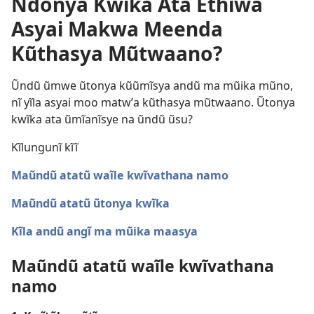
Ndonya Kwĩka Ata Ethĩwa
Asyai Makwa Meenda
Kũthasya Mũtwaano?
Ũndũ ũmwe ũtonya kũũmĩsya andũ ma mũika mũno,
nĩ yĩla asyai moo matwʼa kũthasya mũtwaano. Ũtonya
kwĩka ata ũmĩanĩsye na ũndũ ũsu?
Kĩlungunĩ kĩĩ
Maũndũ atatũ waĩle kwĩvathana namo
Maũndũ atatũ ũtonya kwĩka
Kĩla andũ angĩ ma mũika maasya
Maũndũ atatũ waĩle kwĩvathana
namo