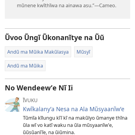
mũnene kwĩthĩwa na ainawa asu.”​—Cameo.
Ũvoo Ũngĩ Ũkonanĩtye na Ũũ
Andũ ma Mũika Makũlasya
Mũsyĩ
Andũ ma Mũika
No Wendeewʼe Nĩ Ii
ĨVUKU
Kwĩkalanyʼa Nesa na Ala Mũsyaanĩwʼe
Tũmĩa kĩlungu kĩĩ kĩ na makũlyo ũmanye thĩna
ũla wĩ vo katĩ waku na ũla mũsyaanĩwʼe,
ũũsũanĩĩe, na ũiũmina.