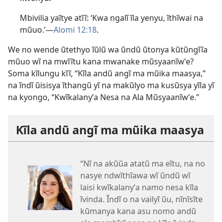
Mbivilia yaĩtye atĩĩ: ‘Kwa ngalĩ ĩla yenyu, ĩthĩwai na
mũuo.’​—
Alomi 12:18
.
We no wende ũtethyo ĩũlũ wa ũndũ ũtonya kũtũngĩĩa
mũuo wĩ na mwĩĩtu kana mwanake mũsyaanĩwʼe?
Soma kĩlungu kĩĩ, “Kĩla andũ angĩ ma mũika maasya,”
na ĩndĩ ũisisya ĩthangũ yĩ na makũlyo ma kusũsya yĩla yĩ
na kyongo, “Kwĩkalanyʼa Nesa na Ala Mũsyaanĩwʼe.”
Kĩla andũ angĩ ma mũika maasya
“Nĩ na akũũa atatũ ma eĩtu, na no
nasye ndwĩthĩawa wĩ ũndũ wĩ
laisi kwĩkalanyʼa namo nesa kĩla
ĩvinda. Ĩndĩ o na vailyĩ ũu, nĩnĩsĩte
kũmanya kana asu nomo andũ