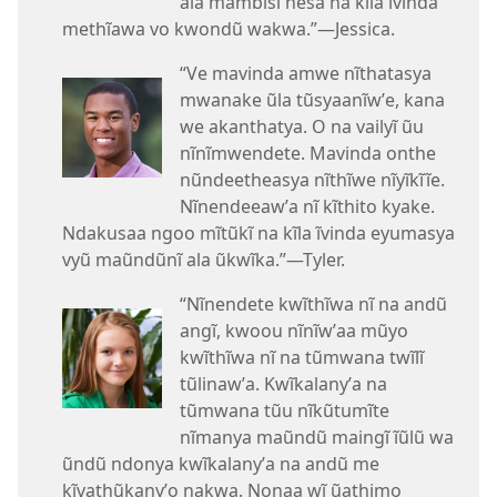
ala mambĩsĩ nesa na kĩla ĩvinda
methĩawa vo kwondũ wakwa.”​—Jessica.
“Ve mavinda amwe nĩthatasya
mwanake ũla tũsyaanĩwʼe, kana
we akanthatya. O na vailyĩ ũu
nĩnĩmwendete. Mavinda onthe
nũndeetheasya nĩthĩwe nĩyĩkĩĩe.
Nĩnendeeawʼa nĩ kĩthito kyake.
Ndakusaa ngoo mĩtũkĩ na kĩla ĩvinda eyumasya
vyũ maũndũnĩ ala ũkwĩka.”​—Tyler.
“Nĩnendete kwĩthĩwa nĩ na andũ
angĩ, kwoou nĩnĩwʼaa mũyo
kwĩthĩwa nĩ na tũmwana twĩlĩ
tũlinawʼa. Kwĩkalanyʼa na
tũmwana tũu nĩkũtumĩte
nĩmanya maũndũ maingĩ ĩũlũ wa
ũndũ ndonya kwĩkalanyʼa na andũ me
kĩvathũkanyʼo nakwa. Nonaa wĩ ũathimo