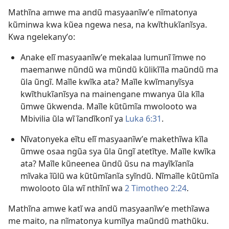
Mathĩna amwe ma andũ masyaanĩwʼe nĩmatonya
kũminwa kwa kũea ngewa nesa, na kwĩthukĩanĩsya.
Kwa ngelekanyʼo:
Anake elĩ masyaanĩwʼe mekalaa lumunĩ ĩmwe no
maemanwe nũndũ wa mũndũ kũlikĩĩla maũndũ ma
ũla ũngĩ. Maĩle kwĩka ata? Maĩle kwĩmanyĩsya
kwĩthukĩanĩsya na mainengane mwanya ũla kĩla
ũmwe ũkwenda. Maĩle kũtũmĩa mwolooto wa
Mbivilia ũla wĩ ĩandĩkonĩ ya
Luka 6:​31
.
Nĩvatonyeka eĩtu elĩ masyaanĩwʼe makethĩwa kĩla
ũmwe osaa ngũa sya ũla ũngĩ atetĩtye. Maĩle kwĩka
ata? Maĩle kũneenea ũndũ ũsu na mayĩkĩanĩa
mĩvaka ĩũlũ wa kũtũmĩanĩa syĩndũ. Nĩmaĩle kũtũmĩa
mwolooto ũla wĩ nthĩnĩ wa
2 Timotheo 2:​24
.
Mathĩna amwe katĩ wa andũ masyaanĩwʼe methĩawa
me maito, na nĩmatonya kumĩlya maũndũ mathũku.