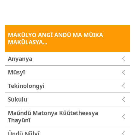
MAKŨLYO ANGĨ ANDŨ MA MŨIKA
MAKŨLASYA...
Anyanya
Mũsyĩ
Tekinolongyi
Sukulu
Maũndũ Matonya Kũũtetheesya
Thayũnĩ
Ũndũ Nĩilyĩ