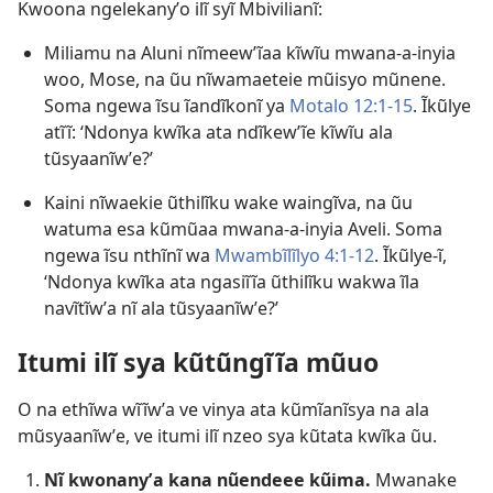
Kwoona ngelekanyʼo ilĩ syĩ Mbivilianĩ:
Miliamu na Aluni nĩmeewʼĩaa kĩwĩu mwana-a-inyia
woo, Mose, na ũu nĩwamaeteie mũisyo mũnene.
Soma ngewa ĩsu ĩandĩkonĩ ya
Motalo 12:​1-​15
. Ĩkũlye
atĩĩ: ‘Ndonya kwĩka ata ndĩkewʼĩe kĩwĩu ala
tũsyaanĩwʼe?’
Kaini nĩwaekie ũthilĩku wake waingĩva, na ũu
watuma esa kũmũaa mwana-a-inyia Aveli. Soma
ngewa ĩsu nthĩnĩ wa
Mwambĩlĩlyo 4:​1-​12
. Ĩkũlye-ĩ,
‘Ndonya kwĩka ata ngasiĩĩa ũthilĩku wakwa ĩla
navĩtĩwʼa nĩ ala tũsyaanĩwʼe?’
Itumi ilĩ sya kũtũngĩĩa mũuo
O na ethĩwa wĩĩwʼa ve vinya ata kũmĩanĩsya na ala
mũsyaanĩwʼe, ve itumi ilĩ nzeo sya kũtata kwĩka ũu.
Nĩ kwonanyʼa kana nũendeee kũima.
Mwanake