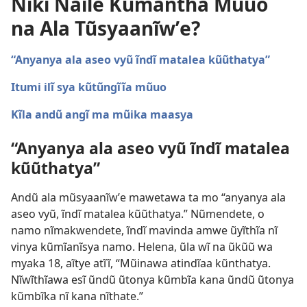
Nĩkĩ Naĩle Kũmantha Mũuo
na Ala Tũsyaanĩwʼe?
“Anyanya ala aseo vyũ ĩndĩ matalea kũũthatya”
Itumi ilĩ sya kũtũngĩĩa mũuo
Kĩla andũ angĩ ma mũika maasya
“Anyanya ala aseo vyũ ĩndĩ matalea
kũũthatya”
Andũ ala mũsyaanĩwʼe mawetawa ta mo “anyanya ala
aseo vyũ, ĩndĩ matalea kũũthatya.” Nũmendete, o
namo nĩmakwendete, ĩndĩ mavinda amwe ũyĩthĩa nĩ
vinya kũmĩanĩsya namo. Helena, ũla wĩ na ũkũũ wa
myaka 18, aĩtye atĩĩ, “Mũinawa atindĩaa kũnthatya.
Nĩwĩthĩawa esĩ ũndũ ũtonya kũmbĩa kana ũndũ ũtonya
kũmbĩka nĩ kana nĩthate.”