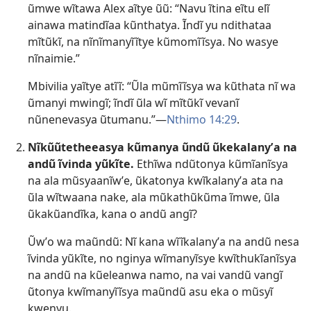
ũmwe wĩtawa Alex aĩtye ũũ: “Navu ĩtina eĩtu elĩ
ainawa matindĩaa kũnthatya. Ĩndĩ yu ndithataa
mĩtũkĩ, na nĩnĩmanyĩĩtye kũmomĩĩsya. No wasye
nĩnaimie.”
Mbivilia yaĩtye atĩĩ: “Ũla mũmĩĩsya wa kũthata nĩ wa
ũmanyi mwingĩ; ĩndĩ ũla wĩ mĩtũkĩ vevanĩ
nũnenevasya ũtumanu.”​—
Nthimo 14:29
.
Nĩkũũtetheeasya kũmanya ũndũ ũkekalanyʼa na
andũ ĩvinda yũkĩte.
Ethĩwa ndũtonya kũmĩanĩsya
na ala mũsyaanĩwʼe, ũkatonya kwĩkalanyʼa ata na
ũla wĩtwaana nake, ala mũkathũkũma ĩmwe, ũla
ũkakũandĩka, kana o andũ angĩ?
Ũwʼo wa maũndũ: Nĩ kana wĩĩkalanyʼa na andũ nesa
ĩvinda yũkĩte, no nginya wĩmanyĩsye kwĩthukĩanĩsya
na andũ na kũeleanwa namo, na vai vandũ vangĩ
ũtonya kwĩmanyĩĩsya maũndũ asu eka o mũsyĩ
kwenyu.