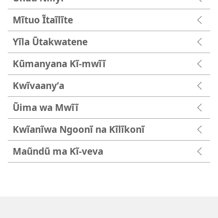
Mĩtuo Ĩtaĩlĩte
Yĩla Ũtakwatene
Kũmanyana Kĩ-mwĩĩ
Kwĩvaanyʼa
Ũima wa Mwĩĩ
Kwĩanĩwa Ngoonĩ na Kĩlĩkonĩ
Maũndũ ma Kĩ-veva