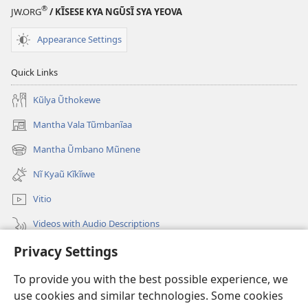
®
JW.ORG
/ KĨSESE KYA NGŨSĨ SYA YEOVA
Appearance Settings
Quick Links
Kũlya Ũthokewe
Mantha Vala Tũmbanĩaa
(opens
new
Mantha Ũmbano Mũnene
(opens
window)
new
Nĩ Kyaũ Kĩkĩiwe
window)
Vitio
Videos with Audio Descriptions
Privacy Settings
Mantha
To provide you with the best possible experience, we
Mĩvothi
(opens
use cookies and similar technologies. Some cookies
new