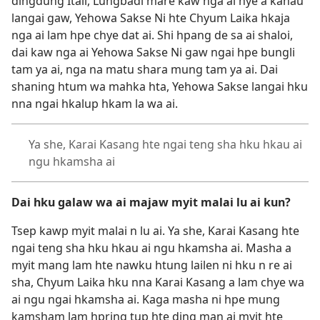
dingdung Itali, Lungbadi mare kaw nga ai nye a kanau
langai gaw, Yehowa Sakse Ni hte Chyum Laika hkaja
nga ai lam hpe chye dat ai. Shi hpang de sa ai shaloi,
dai kaw nga ai Yehowa Sakse Ni gaw ngai hpe bungli
tam ya ai, nga na matu shara mung tam ya ai. Dai
shaning htum wa mahka hta, Yehowa Sakse langai hku
nna ngai hkalup hkam la wa ai.
Ya she, Karai Kasang hte ngai teng sha hku hkau ai
ngu hkamsha ai
Dai hku galaw wa ai majaw myit malai lu ai kun?
Tsep kawp myit malai n lu ai. Ya she, Karai Kasang hte
ngai teng sha hku hkau ai ngu hkamsha ai. Masha a
myit mang lam hte nawku htung lailen ni hku n re ai
sha, Chyum Laika hku nna Karai Kasang a lam chye wa
ai ngu ngai hkamsha ai. Kaga masha ni hpe mung
kamsham lam hpring tup hte ding man ai myit hte