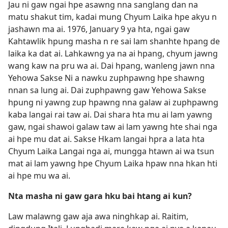
Jau ni gaw ngai hpe asawng nna sanglang dan na
matu shakut tim, kadai mung Chyum Laika hpe akyu n
jashawn ma ai. 1976, January 9 ya hta, ngai gaw
Kahtawlik hpung masha n re sai lam shanhte hpang de
laika ka dat ai. Lahkawng ya na ai hpang, chyum jawng
wang kaw na pru wa ai. Dai hpang, wanleng jawn nna
Yehowa Sakse Ni a nawku zuphpawng hpe shawng
nnan sa lung ai. Dai zuphpawng gaw Yehowa Sakse
hpung ni yawng zup hpawng nna galaw ai zuphpawng
kaba langai rai taw ai. Dai shara hta mu ai lam yawng
gaw, ngai shawoi galaw taw ai lam yawng hte shai nga
ai hpe mu dat ai. Sakse Hkam langai hpra a lata hta
Chyum Laika Langai nga ai, mungga htawn ai wa tsun
mat ai lam yawng hpe Chyum Laika hpaw nna hkan hti
ai hpe mu wa ai.
Nta masha ni gaw gara hku bai htang ai kun?
Law malawng gaw aja awa ninghkap ai. Raitim,