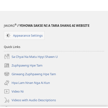
February 2015
®
JW.ORG
/ YEHOWA SAKSE NI A TARA SHANG AI WEBSITE
Appearance Settings
Quick Links
Sa Chyai Na Matu Hpyi Shawn U
Zuphpawng Hpe Tam
(opens
new
Ginwang Zuphpawng Hpe Tam
(opens
window)
new
Hpa Lam Nnan Nga Ai Kun
window)
Video Ni
Videos with Audio Descriptions