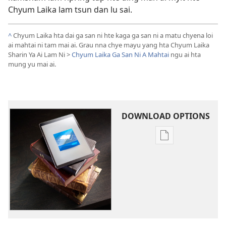
Chyum Laika lam tsun dan lu sai.
^
Chyum Laika hta dai ga san ni hte kaga ga san ni a matu chyena loi
ai mahtai ni tam mai ai. Grau nna chye mayu yang hta Chyum Laika
Sharin Ya Ai Lam Ni >
Chyum Laika Ga San Ni A Mahtai
ngu ai hta
mung yu mai ai.
DOWNLOAD OPTIONS
Digital
laili
laika
download
option
ni
DUM
HPRANG!