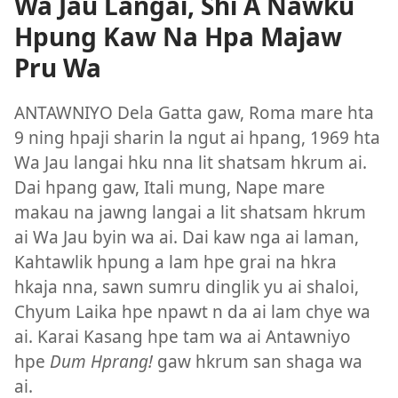
Wa Jau Langai, Shi A Nawku
Hpung Kaw Na Hpa Majaw
Pru Wa
ANTAWNIYO Dela Gatta gaw, Roma mare hta
9 ning hpaji sharin la ngut ai hpang, 1969 hta
Wa Jau langai hku nna lit shatsam hkrum ai.
Dai hpang gaw, Itali mung, Nape mare
makau na jawng langai a lit shatsam hkrum
ai Wa Jau byin wa ai. Dai kaw nga ai laman,
Kahtawlik hpung a lam hpe grai na hkra
hkaja nna, sawn sumru dinglik yu ai shaloi,
Chyum Laika hpe npawt n da ai lam chye wa
ai. Karai Kasang hpe tam wa ai Antawniyo
hpe
Dum Hprang!
gaw hkrum san shaga wa
ai.