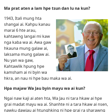
Ma prat aten a lam hpe tsun dan lu na kun?
1943, Itali mung hta
shangai ai. Kahpu kanau
marai 6 hte arau,
kahtawng langai mi kaw
nga kaba wa ai. Awa gaw
hkauna mung galaw ai,
laksama mung galaw ai.
Nu yan wa gaw,
Kahtawlik hpung hpe
kamsham ai ni byin wa
hkra, an nau ni hpe bau maka wa ai.
Hpa majaw Wa Jau byin mayu wa ai kun?
Ngai naw kaji ai aten hta, Wa Jau ni tara hkaw ai hpe
grai madat mayu wa ai. Shanhte ni a tara hkaw ai nsen,
nawku dawjau ai htunghking ni hpe grai ra sharawng