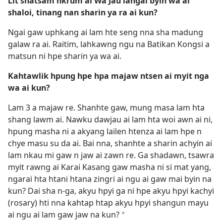
Lit shatsam hkrum ai Wa Jau langai byin wa ai
shaloi, tinang nan sharin ya ra ai kun?
Ngai gaw uphkang ai lam hte seng nna sha madung
galaw ra ai. Raitim, lahkawng ngu na Batikan Kongsi a
matsun ni hpe sharin ya wa ai.
Kahtawlik hpung hpe hpa majaw ntsen ai myit nga
wa ai kun?
Lam 3 a majaw re. Shanhte gaw, mung masa lam hta
shang lawm ai. Nawku dawjau ai lam hta woi awn ai ni,
hpung masha ni a akyang lailen htenza ai lam hpe n
chye masu su da ai. Bai nna, shanhte a sharin achyin ai
lam nkau mi gaw n jaw ai zawn re. Ga shadawn, tsawra
myit rawng ai Karai Kasang gaw masha ni si mat yang,
ngarai hta htani htana zingri ai ngu ai gaw mai byin na
kun? Dai sha n-ga, akyu hpyi ga ni hpe akyu hpyi kachyi
(rosary) hti nna kahtap htap akyu hpyi shangun mayu
ai ngu ai lam gaw jaw na kun?
*