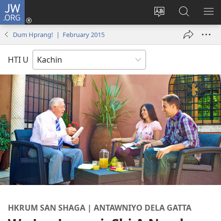
JW.ORG
Log
In
Site
JW.ORG
ME
(opens
Ga
Hpe
HP
Dum Hprang! | February 2015
new
Amyu
Tam
MA
window)
Baw
HTI U
Hpe
Galai
U
HKRUM SAN SHAGA | ANTAWNIYO DELA GATTA