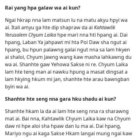
Rai yang hpa galaw wa ai kun?
Ngai hkrap nna lam matsun lu na matu akyu hpyi wa
ai. Itali amyu ga hte dip shapraw da ai
Kahtawlik
Yerusalem Chyum Laika
hpe mari nna hti hpang ai. Dai
hpang, Laban Ya jahpawt mi hta Poi Daw sha ngut ai
hpang, bu hpun palawng galai ngut nna sa lam hkyen
ai shaloi, Chyum Jawng wang kaw masha lahkawng du
wa ai. Shanhte gaw Yehowa Sakse ni re. Chyum Laika
lam hte teng man ai nawku hpung a masat dingsat a
lam hkying hkum mi jan, shanhte hte arau bawngban
byin wa ai.
Shanhte hte seng nna gara hku shadu ai kun?
Shanhte hkam la da ai lam hte seng nna ra sharawng
mat ai. Bai nna, Kahtawlik Chyum Laika kaw na Chyum
daw ni hpe aloi sha hpaw dan lu ma ai. Dai hpang,
Mariyo ngu ai kaga Sakse Hkam langai mung ngai kaw