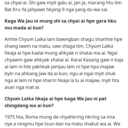
sa chyai ai. Shi gaw myit galu ai, jan ja, marang htu tim
Bat Kru Ya jahpawt hkying 9 nga yang du wa sai.
Kaga Wa Jau ni mung shi sa chyai ai hpe gara hku
mu mada ai kun?
Anhte Chyum Laika lam bawngban shagu shanhte hpe
shang lawm na matu, saw shaga tim, Chyum Laika
hkaja ai hpe kadai mung ahkyak n shatai ma ai. Ngai
chyawm gaw ahkyak shatai ai. Karai Kasang gaw n kaja
ai lam ni hte yakhkak jamjau lam ni hpe hpa majaw
byin na ahkang jaw da ai kun, ngu ai ngai myit shuk
nga ai lam ni hpe sharin hkaja la lu ai majaw, myit hta
asan nga mat ai.
Chyum Laika hkaja ai hpe kaga Wa Jau ni pat
shingdang wa ai kun?
1975 hta, Roma mung de chyahkring hkring sa nna
nye a ningmu hpe tsun dan na matu shakut wa ai. Wa