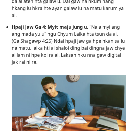
da ai aten hta galaw u. Dai gaw na hkum nang
hkang lu hkra hte ayan galaw lu na matu karum ya
ai.
Hpaji Jaw Ga 4: Myit maju jung u.
“Na a myi ang
ang mada yu u” ngu Chyum Laika hta tsun da ai.
(
Ga Shagawp 4:25
) Ndai hpaji jaw ga hpe hkan sa lu
na matu, laika hti ai shaloi ding bai dingna jaw chye
ai lam ni hpe koi ra ai. Laksan hku nna gaw digital
jak rai ni re.