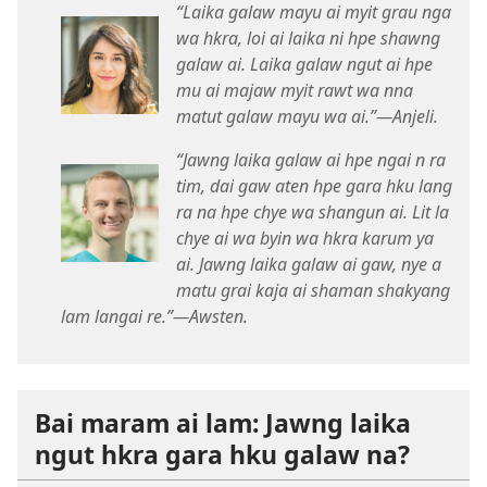
“Laika galaw mayu ai myit grau nga
wa hkra, loi ai laika ni hpe shawng
galaw ai. Laika galaw ngut ai hpe
mu ai majaw myit rawt wa nna
matut galaw mayu wa ai.”​—Anjeli.
“Jawng laika galaw ai hpe ngai n ra
tim, dai gaw aten hpe gara hku lang
ra na hpe chye wa shangun ai. Lit la
chye ai wa byin wa hkra karum ya
ai. Jawng laika galaw ai gaw, nye a
matu grai kaja ai shaman shakyang
lam langai re.”​—Awsten.
Bai maram ai lam: Jawng laika
ngut hkra gara hku galaw na?