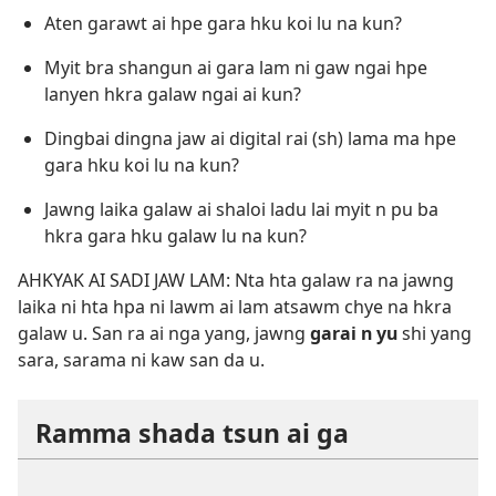
Aten garawt ai hpe gara hku koi lu na kun?
Myit bra shangun ai gara lam ni gaw ngai hpe
lanyen hkra galaw ngai ai kun?
Dingbai dingna jaw ai digital rai (sh) lama ma hpe
gara hku koi lu na kun?
Jawng laika galaw ai shaloi ladu lai myit n pu ba
hkra gara hku galaw lu na kun?
AHKYAK AI SADI JAW LAM: Nta hta galaw ra na jawng
laika ni hta hpa ni lawm ai lam atsawm chye na hkra
galaw u. San ra ai nga yang, jawng
garai n yu
shi yang
sara, sarama ni kaw san da u.
Ramma shada tsun ai ga