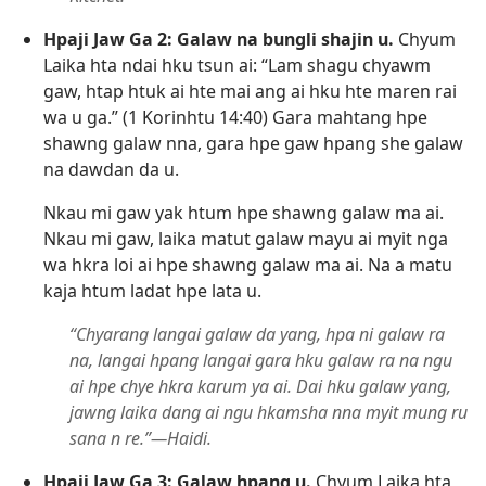
Hpaji Jaw Ga 2: Galaw na bungli shajin u.
Chyum
Laika hta ndai hku tsun ai: “Lam shagu chyawm
gaw, htap htuk ai hte mai ang ai hku hte maren rai
wa u ga.” (
1 Korinhtu 14:40
) Gara mahtang hpe
shawng galaw nna, gara hpe gaw hpang she galaw
na dawdan da u.
Nkau mi gaw yak htum hpe shawng galaw ma ai.
Nkau mi gaw, laika matut galaw mayu ai myit nga
wa hkra loi ai hpe shawng galaw ma ai. Na a matu
kaja htum ladat hpe lata u.
“Chyarang langai galaw da yang, hpa ni galaw ra
na, langai hpang langai gara hku galaw ra na ngu
ai hpe chye hkra karum ya ai. Dai hku galaw yang,
jawng laika dang ai ngu hkamsha nna myit mung ru
sana n re.”​—Haidi.
Hpaji Jaw Ga 3: Galaw hpang u.
Chyum Laika hta