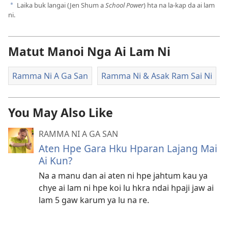
Laika buk langai (Jen Shum a
School Power
) hta na la-kap da ai lam
a
ni.
Matut Manoi Nga Ai Lam Ni
Ramma Ni A Ga San
Ramma Ni & Asak Ram Sai Ni
You May Also Like
RAMMA NI A GA SAN
Aten Hpe Gara Hku Hparan Lajang Mai
Ai Kun?
Na a manu dan ai aten ni hpe jahtum kau ya
chye ai lam ni hpe koi lu hkra ndai hpaji jaw ai
lam 5 gaw karum ya lu na re.