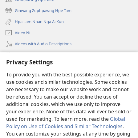
(opens
new
Ginwang Zuphpawng Hpe Tam
(opens
window)
new
Hpa Lam Nnan Nga Ai Kun
window)
Video Ni
Videos with Audio Descriptions
Tam u
Privacy Settings
Donations
(opens
To provide you with the best possible experience, we
new
use cookies and similar technologies. Some cookies
window)
Sin Langchyi ONLINE LAIKA DUM
are necessary to make our website work and cannot
(opens
new
be refused. You can accept or decline the use of
®
JW Hub
window)
additional cookies, which we use only to improve
(opens
new
your experience. None of this data will ever be sold or
window)
used for marketing. To learn more, read the
Global
Policy on Use of Cookies and Similar Technologies
.
Copyright
© 2026 Watch Tower Bible and Tract Society of Pennsylvania.
You can customize your settings at any time by going