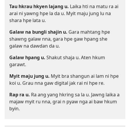
Tau hkrau hkyen lajang u.
Laika hti na matu ra ai
arai ni yawng hpe la da u. Myit maju jung lu na
shara hpe lata u.
Galaw na bungli shajin u.
Gara mahtang hpe
shawng galaw nna, gara hpe gaw hpang she
galaw na dawdan da u.
Galaw hpang u.
Shakut shaja u. Aten hkum
garawt.
Myit maju jung u.
Myit bra shangun ai lam ni hpe
koi u. Grau nna gaw digital jak rai ni hpe re.
Rap ra u.
Ra ang yang hkring sa la u. Jawng laika a
majaw myit ru nna, grai n pyaw nga ai baw hkum
byin.