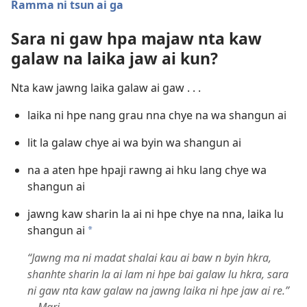
Ramma ni tsun ai ga
Sara ni gaw hpa majaw nta kaw
galaw na laika jaw ai kun?
Nta kaw jawng laika galaw ai gaw . . .
laika ni hpe nang grau nna chye na wa shangun ai
lit la galaw chye ai wa byin wa shangun ai
na a aten hpe hpaji rawng ai hku lang chye wa
shangun ai
jawng kaw sharin la ai ni hpe chye na nna, laika lu
shangun ai
a
“Jawng ma ni madat shalai kau ai baw n byin hkra,
shanhte sharin la ai lam ni hpe bai galaw lu hkra, sara
ni gaw nta kaw galaw na jawng laika ni hpe jaw ai re.”​