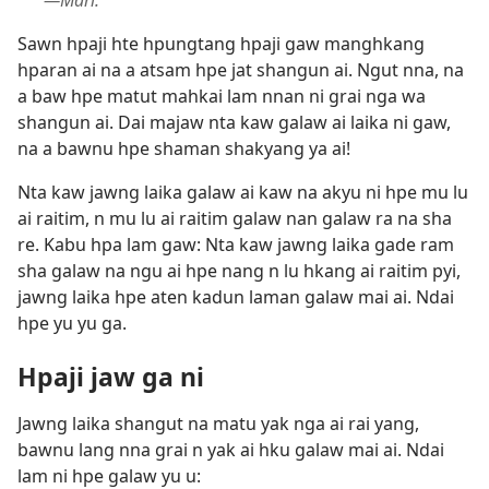
—Mari.
Sawn hpaji hte hpungtang hpaji gaw manghkang
hparan ai na a atsam hpe jat shangun ai. Ngut nna, na
a baw hpe matut mahkai lam nnan ni grai nga wa
shangun ai. Dai majaw nta kaw galaw ai laika ni gaw,
na a bawnu hpe shaman shakyang ya ai!
Nta kaw jawng laika galaw ai kaw na akyu ni hpe mu lu
ai raitim, n mu lu ai raitim galaw nan galaw ra na sha
re. Kabu hpa lam gaw: Nta kaw jawng laika gade ram
sha galaw na ngu ai hpe nang n lu hkang ai raitim pyi,
jawng laika hpe aten kadun laman galaw mai ai. Ndai
hpe yu yu ga.
Hpaji jaw ga ni
Jawng laika shangut na matu yak nga ai rai yang,
bawnu lang nna grai n yak ai hku galaw mai ai. Ndai
lam ni hpe galaw yu u: