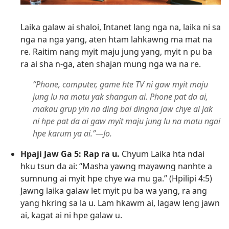
Laika galaw ai shaloi, Intanet lang nga na, laika ni sa
nga na nga yang, aten htam lahkawng ma mat na
re. Raitim nang myit maju jung yang, myit n pu ba
ra ai sha n-ga, aten shajan mung nga wa na re.
“Phone, computer, game hte TV ni gaw myit maju
jung lu na matu yak shangun ai. Phone pat da ai,
makau grup yin na ding bai dingna jaw chye ai jak
ni hpe pat da ai gaw myit maju jung lu na matu ngai
hpe karum ya ai.”​—Jo.
Hpaji Jaw Ga 5: Rap ra u.
Chyum Laika hta ndai
hku tsun da ai: “Masha yawng mayawng nanhte a
sumnung ai myit hpe chye wa mu ga.” (
Hpilipi 4:5
)
Jawng laika galaw let myit pu ba wa yang, ra ang
yang hkring sa la u. Lam hkawm ai, lagaw leng jawn
ai, kagat ai ni hpe galaw u.