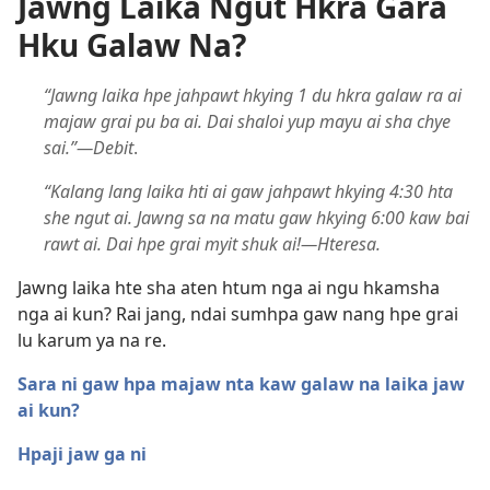
Jawng Laika Ngut Hkra Gara
Hku Galaw Na?
“Jawng laika hpe jahpawt hkying 1 du hkra galaw ra ai
majaw grai pu ba ai. Dai shaloi yup mayu ai sha chye
sai.”​—Debit
.
“Kalang lang laika hti ai gaw jahpawt hkying 4:30 hta
she ngut ai. Jawng sa na matu gaw hkying 6:00 kaw bai
rawt ai. Dai hpe grai myit shuk ai!​—Hteresa.
Jawng laika hte sha aten htum nga ai ngu hkamsha
nga ai kun? Rai jang, ndai sumhpa gaw nang hpe grai
lu karum ya na re.
Sara ni gaw hpa majaw nta kaw galaw na laika jaw
ai kun?
Hpaji jaw ga ni