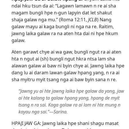
ndai hku tsun da ai: “Lagawn lamawn n re ai sha
magam bungli hpe n-gun lapyin dat let shakut
shaja galaw nga mu.” (
Roma 12:11
,
JCLB
) Nang
galaw mayu ai kaga bungli ni nga na re. Raitim,
jawng laika galaw ra na aten hta dai ni hpe hkum
galaw.
Aten garawt chye ai wa gaw, bungli ngut ra ai aten
hta n ngut ai (sh) bungli ngut hkra ntsa lam sha
alawan galaw ai baw ni byin chye ai. Jawng laika hpe
dang lu ai daram lawan galaw hpang yang, n ra ai
sha myitru myit tsang nga ai baw byin sana n re.
“Jawng yu ai hte jawng laika hpe galaw da yang, jaw
ai hte kalang ta galaw hpang yang, hpang de myit
tsang n ra sai. Kaga galaw ra ai lam ni hte mung n
kayau nga sai.”​—Sarina.
HPAJI JAW GA: Jawng laika hpe shani shagu masat