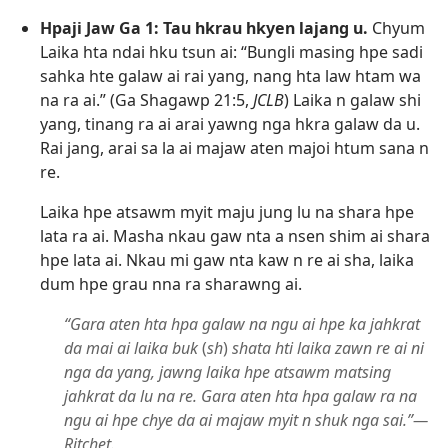
Hpaji Jaw Ga 1: Tau hkrau hkyen lajang u.
Chyum
Laika hta ndai hku tsun ai: “Bungli masing hpe sadi
sahka hte galaw ai rai yang, nang hta law htam wa
na ra ai.” (
Ga Shagawp 21:5
,
JCLB
) Laika n galaw shi
yang, tinang ra ai arai yawng nga hkra galaw da u.
Rai jang, arai sa la ai majaw aten majoi htum sana n
re.
Laika hpe atsawm myit maju jung lu na shara hpe
lata ra ai. Masha nkau gaw nta a nsen shim ai shara
hpe lata ai. Nkau mi gaw nta kaw n re ai sha, laika
dum hpe grau nna ra sharawng ai.
“Gara aten hta hpa galaw na ngu ai hpe ka jahkrat
da mai ai laika buk
(
sh
)
shata hti laika zawn re ai ni
nga da yang, jawng laika hpe atsawm matsing
jahkrat da lu na re. Gara aten hta hpa galaw ra na
ngu ai hpe chye da ai majaw myit n shuk nga sai.”​—
Ritchet.