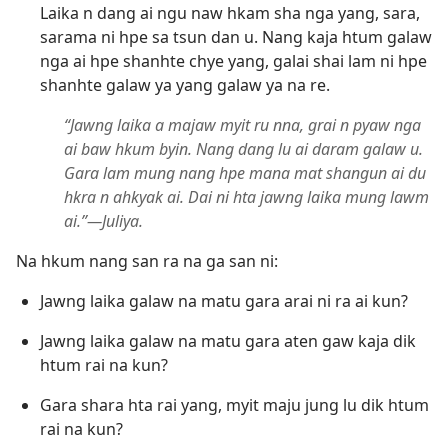
Laika n dang ai ngu naw hkam sha nga yang, sara,
sarama ni hpe sa tsun dan u. Nang kaja htum galaw
nga ai hpe shanhte chye yang, galai shai lam ni hpe
shanhte galaw ya yang galaw ya na re.
“Jawng laika a majaw myit ru nna, grai n pyaw nga
ai baw hkum byin. Nang dang lu ai daram galaw u.
Gara lam mung nang hpe mana mat shangun ai du
hkra n ahkyak ai. Dai ni hta jawng laika mung lawm
ai.”​—Juliya.
Na hkum nang san ra na ga san ni:
Jawng laika galaw na matu gara arai ni ra ai kun?
Jawng laika galaw na matu gara aten gaw kaja dik
htum rai na kun?
Gara shara hta rai yang, myit maju jung lu dik htum
rai na kun?