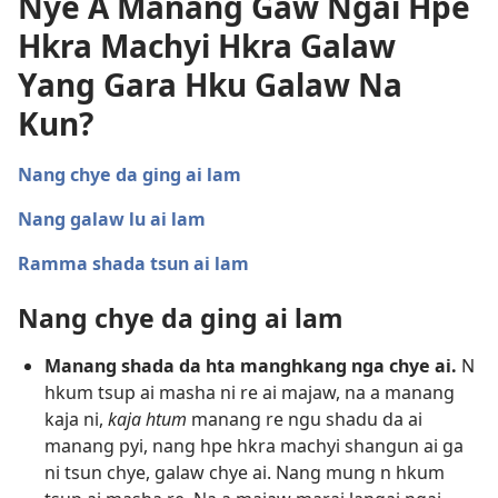
Nye A Manang Gaw Ngai Hpe
Hkra Machyi Hkra Galaw
Yang Gara Hku Galaw Na
Kun?
Nang chye da ging ai lam
Nang galaw lu ai lam
Ramma shada tsun ai lam
Nang chye da ging ai lam
Manang shada da hta manghkang nga chye ai.
N
hkum tsup ai masha ni re ai majaw, na a manang
kaja ni,
kaja htum
manang re ngu shadu da ai
manang pyi, nang hpe hkra machyi shangun ai ga
ni tsun chye, galaw chye ai. Nang mung n hkum