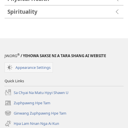
Spirituality
®
JW.ORG
/ YEHOWA SAKSE NI A TARA SHANG AI WEBSITE
Appearance Settings
Quick Links
Sa Chyai Na Matu Hpyi Shawn U
Zuphpawng Hpe Tam
(opens
new
Ginwang Zuphpawng Hpe Tam
(opens
window)
new
Hpa Lam Nnan Nga Ai Kun
window)