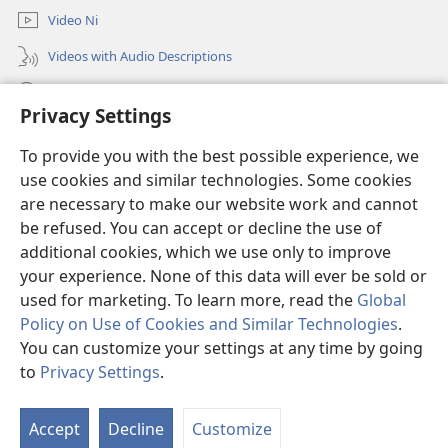
Video Ni
Videos with Audio Descriptions
Tam u
Privacy Settings
Donations
(opens
To provide you with the best possible experience, we
new
use cookies and similar technologies. Some cookies
window)
Sin Langchyi ONLINE LAIKA DUM
are necessary to make our website work and cannot
(opens
new
be refused. You can accept or decline the use of
®
JW Hub
window)
additional cookies, which we use only to improve
(opens
new
your experience. None of this data will ever be sold or
window)
used for marketing. To learn more, read the
Global
Policy on Use of Cookies and Similar Technologies
.
Copyright
© 2026 Watch Tower Bible and Tract Society of Pennsylvania.
You can customize your settings at any time by going
HKAN SA RA AI LAM NI
|
TINANG A SHIM LAM POLICY
|
PRIVACY
to
Privacy Settings
.
SETTINGS
Accept
Decline
Customize