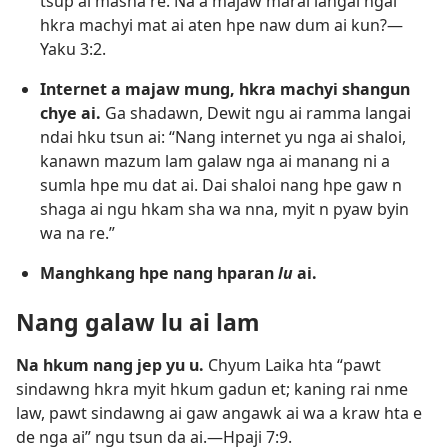
tsup ai masha re. Na a majaw marai langai ngai
hkra machyi mat ai aten hpe naw dum ai kun?​—
Yaku 3:2
.
Internet a majaw mung, hkra machyi shangun
chye ai.
Ga shadawn, Dewit ngu ai ramma langai
ndai hku tsun ai: “Nang internet yu nga ai shaloi,
kanawn mazum lam galaw nga ai manang ni a
sumla hpe mu dat ai. Dai shaloi nang hpe gaw n
shaga ai ngu hkam sha wa nna, myit n pyaw byin
wa na re.”
Manghkang hpe nang hparan
lu
ai.
Nang galaw lu ai lam
Na hkum nang jep yu u.
Chyum Laika hta “pawt
sindawng hkra myit hkum gadun et; kaning rai nme
law, pawt sindawng ai gaw angawk ai wa a kraw hta e
de nga ai” ngu tsun da ai.​—
Hpaji 7:9
.