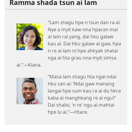
Ramma shada tsun ai lam
“Lam shagu hpe n tsun dan ra ai.
Nye a myit kaw nna hparan mai
ai lam rai yang, dai hku galaw
kau ai. Dai hku galaw ai gaw, hpa
n re ai lam ni hpe ahkyak shatai
nga ai hta grau nna myit simsa
ai.”​—Kiana.
“Masa lam shagu hta ngai ndai
hku san ai: ‘Ndai gaw manang
langai hpe sum kau ra ai du hkra
kaba ai manghkang re ai ngu?’
Dai shaloi, ‘n re’ ngu ai mahtai
hpe lu ai.”​—Htare.