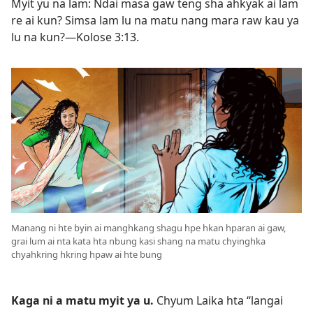
Myit yu na lam: Ndai masa gaw teng sha ahkyak ai lam
re ai kun? Simsa lam lu na matu nang mara raw kau ya
lu na kun?​—
Kolose 3:13
.
Manang ni hte byin ai manghkang shagu hpe hkan hparan ai gaw,
grai lum ai nta kata hta nbung kasi shang na matu chyinghka
chyahkring hkring hpaw ai hte bung
Kaga ni a matu myit ya u.
Chyum Laika hta “langai