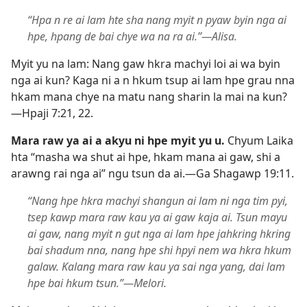
“Hpa n re ai lam hte sha nang myit n pyaw byin nga ai
hpe, hpang de bai chye wa na ra ai.”​—Alisa.
Myit yu na lam: Nang gaw hkra machyi loi ai wa byin
nga ai kun? Kaga ni a n hkum tsup ai lam hpe grau nna
hkam mana chye na matu nang sharin la mai na kun?​
—
Hpaji 7:21, 22
.
Mara raw ya ai a akyu ni hpe myit yu u.
Chyum Laika
hta “masha wa shut ai hpe, hkam mana ai gaw, shi a
arawng rai nga ai” ngu tsun da ai.​—
Ga Shagawp 19:11
.
“Nang hpe hkra machyi shangun ai lam ni nga tim pyi,
tsep kawp mara raw kau ya ai gaw kaja ai. Tsun mayu
ai gaw, nang myit n gut nga ai lam hpe jahkring hkring
bai shadum nna, nang hpe shi hpyi nem wa hkra hkum
galaw. Kalang mara raw kau ya sai nga yang, dai lam
hpe bai hkum tsun.”​—Melori.