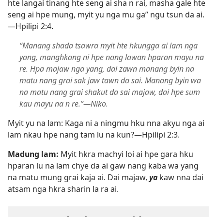
hte langai tinang hte seng ai sha n rai, masha gale hte
seng ai hpe mung, myit yu nga mu ga” ngu tsun da ai.​
—
Hpilipi 2:4
.
“Manang shada tsawra myit hte hkungga ai lam nga
yang, manghkang ni hpe nang lawan hparan mayu na
re. Hpa majaw nga yang, dai zawn manang byin na
matu nang grai sak jaw tawn da sai. Manang byin wa
na matu nang grai shakut da sai majaw, dai hpe sum
kau mayu na n re.”​—Niko.
Myit yu na lam: Kaga ni a ningmu hku nna akyu nga ai
lam nkau hpe nang tam lu na kun?​—
Hpilipi 2:3
.
Madung lam:
Myit hkra machyi loi ai hpe gara hku
hparan lu na lam chye da ai gaw nang kaba wa yang
na matu mung grai kaja ai. Dai majaw,
ya
kaw nna dai
atsam nga hkra sharin la ra ai.