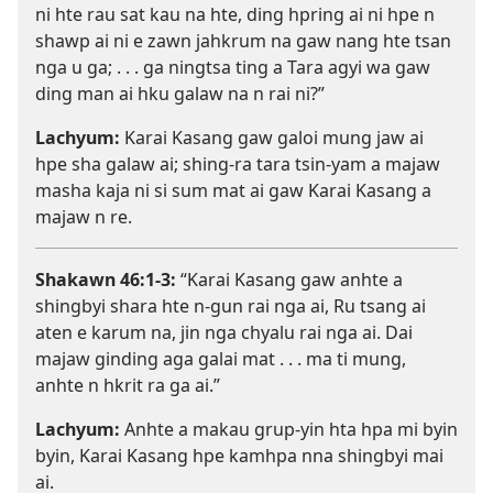
ni hte rau sat kau na hte, ding hpring ai ni hpe n
shawp ai ni e zawn jahkrum na gaw nang hte tsan
nga u ga; . . . ga ningtsa ting a Tara agyi wa gaw
ding man ai hku galaw na n rai ni?”
Lachyum:
Karai Kasang gaw galoi mung jaw ai
hpe sha galaw ai; shing-ra tara tsin-yam a majaw
masha kaja ni si sum mat ai gaw Karai Kasang a
majaw n re.
Shakawn 46:​1-3
:
“Karai Kasang gaw anhte a
shingbyi shara hte n-gun rai nga ai, Ru tsang ai
aten e karum na, jin nga chyalu rai nga ai. Dai
majaw ginding aga galai mat . . . ma ti mung,
anhte n hkrit ra ga ai.”
Lachyum:
Anhte a makau grup-yin hta hpa mi byin
byin, Karai Kasang hpe kamhpa nna shingbyi mai
ai.