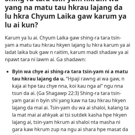
yang na matu tau hkrau lajang da
lu hkra Chyum Laika gaw karum ya
lu ai kun?
Karum ya lu ai. Chyum Laika gaw shing-ra tara tsin-
yam a matu tau hkrau hkyen lajang lu hkra karum ya ai
ladat laika buk gaw n raitim, karum madi shadaw ya ai
npawt tara ni lawm ai. Ga shadawn:
Byin wa chye ai shing-ra tara tsin-yam ni a matu
tau hkrau lajang da u.
“Hpaji rawng ai wa gaw, n
kaja ai hpe tau chye nna, koi kau nga ai” ngu nna
tsun da ai. (
Ga Shagawp 22:3
) Shing-ra tara tsin-
yam garai n byin shi yang kaw na tau hkrau hkyen
lajang da mai ai. Tsin-yam du wa ai shaloi, kalang ta
la mat mai ai ahkyak ai tsi sutdek kasha hpe hkyen
lajang ai, tsin-yam hkrum ai shaloi nta masha ni
gara kaw hkrum zup na ngu ai shara hpe masat da