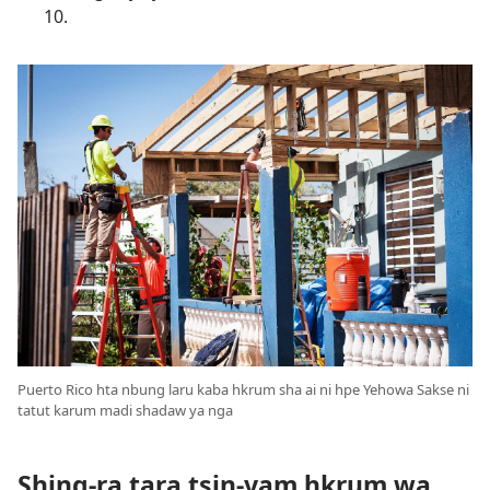
10
.
Puerto Rico hta nbung laru kaba hkrum sha ai ni hpe Yehowa Sakse ni
tatut karum madi shadaw ya nga
Shing-ra tara tsin-yam hkrum wa