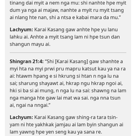
tinang dai myit a nem nga mu: shi nanhte hpe myit
dum ya nga ai majaw, nanhte a myit ru myit tsang
ai nlang hte nan, shi a ntsa e kabai mara da mu.”
Lachyum:
Karai Kasang gaw anhte hpe yu lanu
lahku ai. Anhte a myit tsang lam ni hpe tsun dan
shangun mayu ai.
Shingran 21:4
:
“Shi [Karai Kasang] gaw shanhte a
myi hta na myi prwi pru mapru katsut kau ya na ra
ai: htawm hpang e si hkrung si htan n nga lu na
sai; sharung shayawt ai, hkrap ngu hkrap ngoi ai,
hki si ba si ai mung, n nga lu na sai: shawng na lam
nga manga hte gaw lai mat wa sai. nga nna tsun
ai, ngai na nngai.”
Lachyum:
Karai Kasang gaw shing-ra tara tsin-
yam ni hte yakhkak jamjau ai lam byin shangun ai
lam yawng hpe yen seng kau ya sana re.