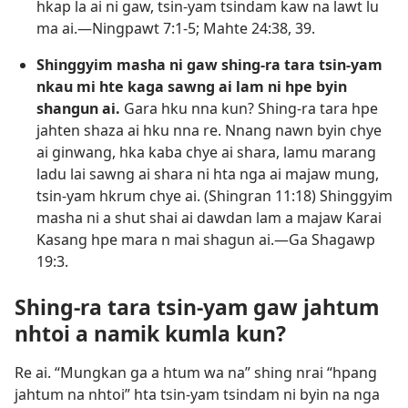
hkap la ai ni gaw, tsin-yam tsindam kaw na lawt lu
ma ai.​—
Ningpawt 7:​1-5;
Mahte 24:38, 39
.
Shinggyim masha ni gaw shing-ra tara tsin-yam
nkau mi hte kaga sawng ai lam ni hpe byin
shangun ai.
Gara hku nna kun? Shing-ra tara hpe
jahten shaza ai hku nna re. Nnang nawn byin chye
ai ginwang, hka kaba chye ai shara, lamu marang
ladu lai sawng ai shara ni hta nga ai majaw mung,
tsin-yam hkrum chye ai. (
Shingran 11:18
) Shinggyim
masha ni a shut shai ai dawdan lam a majaw Karai
Kasang hpe mara n mai shagun ai.​—
Ga Shagawp
19:3
.
Shing-ra tara tsin-yam gaw jahtum
nhtoi a namik kumla kun?
Re ai. “Mungkan ga a htum wa na” shing nrai “hpang
jahtum na nhtoi” hta tsin-yam tsindam ni byin na nga