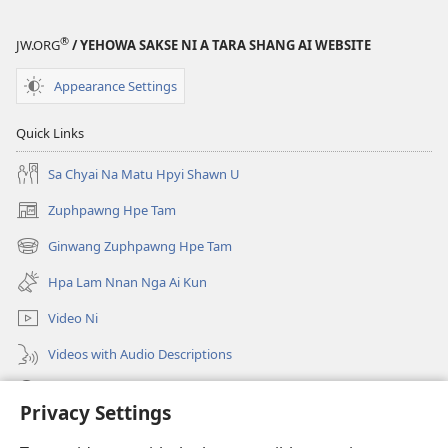
®
JW.ORG
/ YEHOWA SAKSE NI A TARA SHANG AI WEBSITE
Appearance Settings
Quick Links
Sa Chyai Na Matu Hpyi Shawn U
Zuphpawng Hpe Tam
(opens
new
Ginwang Zuphpawng Hpe Tam
(opens
window)
new
Hpa Lam Nnan Nga Ai Kun
window)
Video Ni
Videos with Audio Descriptions
Tam u
Privacy Settings
Donations