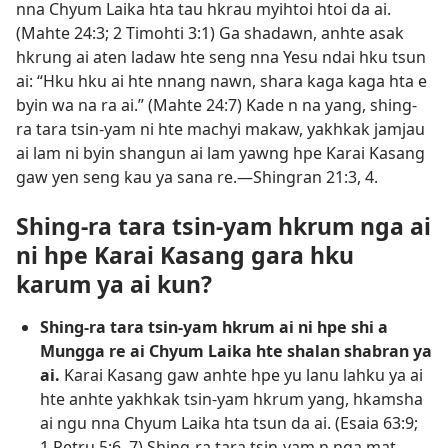
nna Chyum Laika hta tau hkrau myihtoi htoi da ai.
(
Mahte 24:3;
2 Timohti 3:1
) Ga shadawn, anhte asak
hkrung ai aten ladaw hte seng nna Yesu ndai hku tsun
ai: “Hku hku ai hte nnang nawn, shara kaga kaga hta e
byin wa na ra ai.” (
Mahte 24:7
) Kade n na yang, shing-
ra tara tsin-yam ni hte machyi makaw, yakhkak jamjau
ai lam ni byin shangun ai lam yawng hpe Karai Kasang
gaw yen seng kau ya sana re.​​—
Shingran 21:​3, 4
.
Shing-ra tara tsin-yam hkrum nga ai
ni hpe Karai Kasang gara hku
karum ya ai kun?
Shing-ra tara tsin-yam hkrum ai ni hpe shi a
Mungga re ai Chyum Laika hte shalan shabran ya
ai.
Karai Kasang gaw anhte hpe yu lanu lahku ya ai
hte anhte yakhkak tsin-yam hkrum yang, hkamsha
ai ngu nna Chyum Laika hta tsun da ai. (
Esaia 63:9;
1 Petru 5:​6, 7
) Shing-ra tara tsin-yam n nga mat