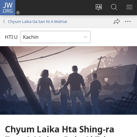
JW.ORG
Log
In
Site
JW.ORG
ME
(opens
Ga
Hpe
HP
Chyum Laika Ga San Ni A Mahtai
new
Amyu
Tam
MA
window)
Baw
HTI U
Hpe
Galai
U
Chyum Laika Hta Shing-ra