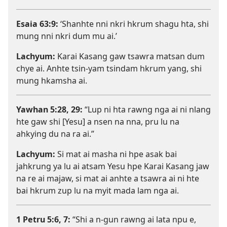
Esaia 63:9
:
‘Shanhte nni nkri hkrum shagu hta, shi
mung nni nkri dum mu ai.’
Lachyum:
Karai Kasang gaw tsawra matsan dum
chye ai. Anhte tsin-yam tsindam hkrum yang, shi
mung hkamsha ai.
Yawhan 5:​28, 29
:
“Lup ni hta rawng nga ai ni nlang
hte gaw shi [Yesu] a nsen na nna, pru lu na
ahkying du na ra ai.”
Lachyum:
Si mat ai masha ni hpe asak bai
jahkrung ya lu ai atsam Yesu hpe Karai Kasang jaw
na re ai majaw, si mat ai anhte a tsawra ai ni hte
bai hkrum zup lu na myit mada lam nga ai.
1 Petru 5:​6, 7
:
“Shi a n-gun rawng ai lata npu e,