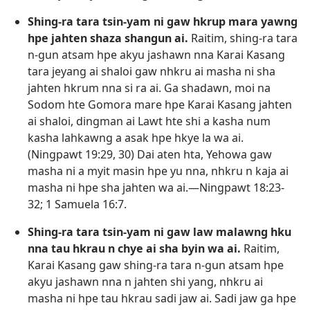
Shing-ra tara tsin-yam ni gaw hkrup mara yawng
hpe jahten shaza shangun ai.
Raitim, shing-ra tara
n-gun atsam hpe akyu jashawn nna Karai Kasang
tara jeyang ai shaloi gaw nhkru ai masha ni sha
jahten hkrum nna si ra ai. Ga shadawn, moi na
Sodom hte Gomora mare hpe Karai Kasang jahten
ai shaloi, dingman ai Lawt hte shi a kasha num
kasha lahkawng a asak hpe hkye la wa ai.
(
Ningpawt 19:29, 30
) Dai aten hta, Yehowa gaw
masha ni a myit masin hpe yu nna, nhkru n kaja ai
masha ni hpe sha jahten wa ai.​—
Ningpawt 18:23-​
32;
1 Samuela 16:7
.
Shing-ra tara tsin-yam ni gaw law malawng hku
nna tau hkrau n chye ai sha byin wa ai.
Raitim,
Karai Kasang gaw shing-ra tara n-gun atsam hpe
akyu jashawn nna n jahten shi yang, nhkru ai
masha ni hpe tau hkrau sadi jaw ai. Sadi jaw ga hpe