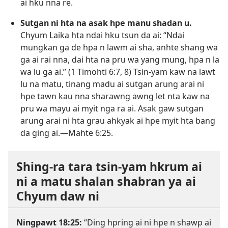
ai hku nna re.
Sutgan ni hta na asak hpe manu shadan u.
Chyum Laika hta ndai hku tsun da ai: “Ndai
mungkan ga de hpa n lawm ai sha, anhte shang wa
ga ai rai nna, dai hta na pru wa yang mung, hpa n la
wa lu ga ai.” (
1 Timohti 6:​7, 8
) Tsin-yam kaw na lawt
lu na matu, tinang madu ai sutgan arung arai ni
hpe tawn kau nna sharawng awng let nta kaw na
pru wa mayu ai myit nga ra ai. Asak gaw sutgan
arung arai ni hta grau ahkyak ai hpe myit hta bang
da ging ai.​—
Mahte 6:​25
.
Shing-ra tara tsin-yam hkrum ai
ni a matu shalan shabran ya ai
Chyum daw ni
Ningpawt 18:25
:
“Ding hpring ai ni hpe n shawp ai