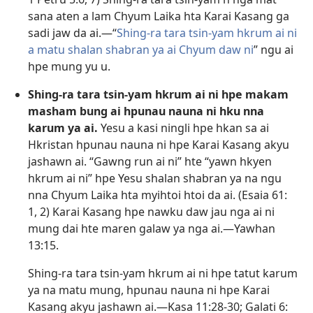
sana aten a lam Chyum Laika hta Karai Kasang ga
sadi jaw da ai.​—“
Shing-ra tara tsin-yam hkrum ai ni
a matu shalan shabran ya ai Chyum daw ni
” ngu ai
hpe mung yu u.
Shing-ra tara tsin-yam hkrum ai ni hpe makam
masham bung ai hpunau nauna ni hku nna
karum ya ai.
Yesu a kasi ningli hpe hkan sa ai
Hkristan hpunau nauna ni hpe Karai Kasang akyu
jashawn ai. “Gawng run ai ni” hte “yawn hkyen
hkrum ai ni” hpe Yesu shalan shabran ya na ngu
nna Chyum Laika hta myihtoi htoi da ai. (
Esaia 61:​
1, 2
) Karai Kasang hpe nawku daw jau nga ai ni
mung dai hte maren galaw ya nga ai.​—
Yawhan
13:15
.
Shing-ra tara tsin-yam hkrum ai ni hpe tatut karum
ya na matu mung, hpunau nauna ni hpe Karai
Kasang akyu jashawn ai.​—
Kasa 11:28-30;
Galati 6:​