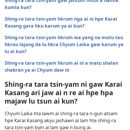
Shing-ra tara tsin-yam gaw jahtum nhtoi a namik
kumla kun?
Shing-ra tara tsin-yam hkrum nga ai ni hpe Karai
Kasang gara hku karum ya ai kun?
Shing-ra tara tsin-yam hkrum wa yang na matu tau
hkrau lajang da lu hkra Chyum Laika gaw karum ya
lu ai kun?
Shing-ra tara tsin-yam hkrum ai ni a matu shalan
shabran ya ai Chyum daw ni
Shing-ra tara tsin-yam ni gaw Karai
Kasang ari jaw ai n re ai hpe hpa
majaw lu tsun ai kun?
Chyum Laika hta lawm ai shing-ra tara n-gun atsam
hpe Karai Kasang akyu jashawn ai lam hte shing-ra
tara tsin-yam byin ai lam gaw n bung ai.