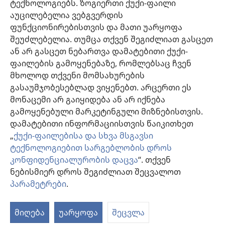
ტექნოლოგიებს. ზოგიერთი ქუქი-ფაილი
გამოიყენება ინდივიდუალურად, პაციენტის საჭიროებების
აუცილებელია ვებგვერდის
გათვალისწინებით.
ფუნქციონირებისთვის და მათი უარყოფა
პაციენტებისთვის: ყოველთვის მიმართეთ თქვენს ექიმს ან სხვა
მაღალკვალიფიციურ სამედიცინო პერსონალს, როდესაც
შეუძლებელია. თუმცა თქვენ შეგიძლიათ გასცეთ
ჯანმრთელობის პრობლემები გექმნებათ ან საჭიროებთ მკურნალობას.
ან არ გასცეთ ნებართვა დამატებითი ქუქი-
მიმართეთ ექიმს, თუ ფიქრობთ, რომ რაღაც გაწუხებთ.
ფაილების გამოყენებაზე, რომლებსაც ჩვენ
ვებგვერდით სარგებლობა შესაძლებელია
დადგენილი წესების
მხოლოდ თქვენი მომსახურების
ფარგლებში
.
გასაუმჯობესებლად ვიყენებთ. არცერთი ეს
მონაცემი არ გაიყიდება ან არ იქნება
გამოყენებული მარკეტინგული მიზნებისთვის.
დამატებითი ინფორმაციისთვის წაიკითხეთ
დიზაინის კონფიგურაცია
„
ქუქი-ფაილებისა და სხვა მსგავსი
ტექნოლოგიებით სარგებლობის დროს
კონფიდენციალურობის დაცვა
“. თქვენ
ნებისმიერ დროს შეგიძლიათ შეცვალოთ
Copyright
© 2026 Watch Tower Bible and Tract Society of Pennsylvania.
ᲡᲐᲠᲒᲔᲑᲚᲝᲑᲘᲡ ᲬᲔᲡᲔᲑᲘ
|
ᲙᲝᲜᲤᲘᲓᲔᲜᲪᲘᲐᲚᲣᲠᲝᲑᲘᲡ ᲞᲝᲚᲘᲢᲘᲙᲐ
პარამეტრები
.
|
ᲣᲡᲐᲤᲠᲗᲮᲝᲔᲑᲘᲡ ᲞᲐᲠᲐᲛᲔᲢᲠᲔᲑᲘ
მიღება
უარყოფა
შეცვლა