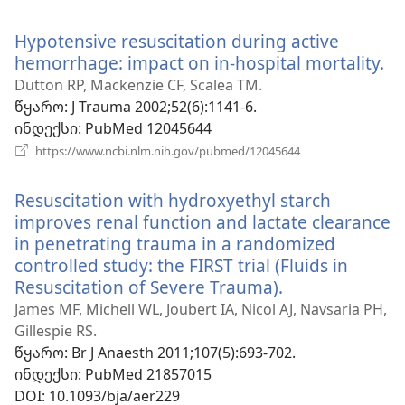
ახალი
ფანჯარა)
Hypotensive resuscitation during active
hemorrhage: impact on in-hospital mortality.
(გ
ა
Dutton RP, Mackenzie CF, Scalea TM.
ფა
წყარო
‎: J Trauma 2002;52(6):1141-6.
ინდექსი
‎: PubMed 12045644
(გაიხსნება
https://www.ncbi.nlm.nih.gov/pubmed/12045644
ახალი
ფანჯარა)
Resuscitation with hydroxyethyl starch
improves renal function and lactate clearance
in penetrating trauma in a randomized
controlled study: the FIRST trial (Fluids in
Resuscitation of Severe Trauma).
(გაიხსნება
ახალი
James MF, Michell WL, Joubert IA, Nicol AJ, Navsaria PH,
ფანჯარა)
Gillespie RS.
წყარო
‎: Br J Anaesth 2011;107(5):693-702.
ინდექსი
‎: PubMed 21857015
DOI
‎: 10.1093/bja/aer229