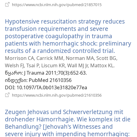
(გაიხსნება
https://www.ncbi.nlm.nih.gov/pubmed/21857015
ახალი
ფანჯარა)
Hypotensive resuscitation strategy reduces
transfusion requirements and severe
postoperative coagulopathy in trauma
patients with hemorrhagic shock: preliminary
results of a randomized controlled trial.
(გაიხსნ
ახალი
Morrison CA, Carrick MM, Norman MA, Scott BG,
ფანჯარ
Welsh FJ, Tsai P, Liscum KR, Wall MJ Jr, Mattox KL.
წყარო
‎: J Trauma 2011;70(3):652-63.
ინდექსი
‎: PubMed 21610356
DOI
‎: 10.1097/TA.0b013e31820e77ea
(გაიხსნება
https://www.ncbi.nlm.nih.gov/pubmed/21610356
ახალი
ფანჯარა)
Zeugen Jehovas und Schwerverletzung mit
drohender Hämorrhagie. Wie komplex ist die
Behandlung? [Jehovah's Witnesses and
severe injury with impending hemorrhaging: