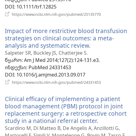
DOI
‎: 10.1111/trf.12825
(გაიხსნება
https://www.ncbi.nlm.nih.gov/pubmed/25135770
ახალი
ფანჯარა)
Impact of more restrictive blood transfusion
strategies on clinical outcomes: a meta-
analysis and systematic review.
(გაიხსნება
ახალი
Salpeter SR, Buckley JS, Chatterjee S.
ფანჯარა)
წყარო
‎: Am J Med 2014;127(2):124-131.e3.
ინდექსი
‎: PubMed 24331453
DOI
‎: 10.1016/j.amjmed.2013.09.017
(გაიხსნება
https://www.ncbi.nlm.nih.gov/pubmed/24331453
ახალი
ფანჯარა)
Clinical efficacy of implementing a patient
blood management (PBM) protocol in joint
replacement surgery: a retrospective cohort
study in a national referral center.
(გაიხსნება
ახალი
Scardino M, Di Matteo B, De Angelis A, Anzillotti G,
ფანჯარა)
Martorelli F, Simili V, Monteleone G, Bovio M, Tasso F,