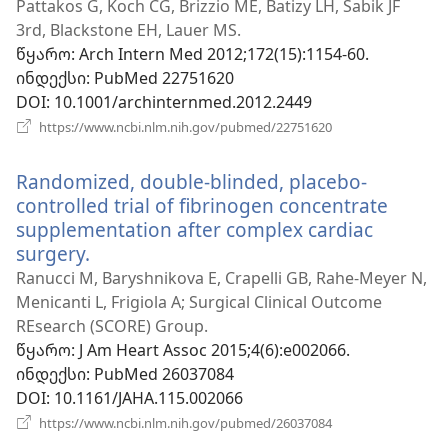
ახალი
Pattakos G, Koch CG, Brizzio ME, Batizy LH, Sabik JF
ფანჯარა)
3rd, Blackstone EH, Lauer MS.
წყარო
‎: Arch Intern Med 2012;172(15):1154-60.
ინდექსი
‎: PubMed 22751620
DOI
‎: 10.1001/archinternmed.2012.2449
(გაიხსნება
https://www.ncbi.nlm.nih.gov/pubmed/22751620
ახალი
ფანჯარა)
Randomized, double-blinded, placebo-
controlled trial of fibrinogen concentrate
supplementation after complex cardiac
surgery.
(გაიხსნება
ახალი
Ranucci M, Baryshnikova E, Crapelli GB, Rahe-Meyer N,
ფანჯარა)
Menicanti L, Frigiola A; Surgical Clinical Outcome
REsearch (SCORE) Group.
წყარო
‎: J Am Heart Assoc 2015;4(6):e002066.
ინდექსი
‎: PubMed 26037084
DOI
‎: 10.1161/JAHA.115.002066
(გაიხსნება
https://www.ncbi.nlm.nih.gov/pubmed/26037084
ახალი