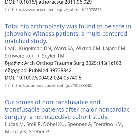
DOI
‎: 10.1016/j.athoracsur.2011.06.029
(გაიხსნება
https://www.ncbi.nlm.nih.gov/pubmed/21978873
ახალი
ფანჯარა)
Total hip arthroplasty was found to be safe in
Jehovah's Witness patients: a multi-centered
matched study.
(გაიხსნება
ახალი
Leal J, Kugelman DN, Ward SA, Wixted CM, Lajam CM,
ფანჯარა)
Schwarzkopf R, Seyler TM
წყარო
‎: Arch Orthop Trauma Surg 2025;145(1):103.
ინდექსი
‎: PubMed 39738842
DOI
‎: 10.1007/s00402-024-05740-5
(გაიხსნება
https://pubmed.ncbi.nlm.nih.gov/39738842/
ახალი
ფანჯარა)
Outcomes of nontransfusable and
transfusable patients after major noncardiac
surgery: a retrospective cohort study.
(გაიხსნებ
ახალი
Lucas M, Stoll R, Döbel KU, Spenner A, Trentino KM,
ფანჯარა)
Murray K, Seeber P