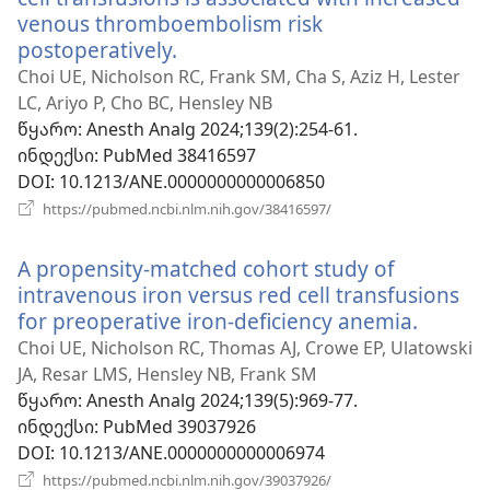
venous thromboembolism risk
postoperatively.
(გაიხსნება
ახალი
Choi UE, Nicholson RC, Frank SM, Cha S, Aziz H, Lester
ფანჯარა)
LC, Ariyo P, Cho BC, Hensley NB
წყარო
‎: Anesth Analg 2024;139(2):254-61.
ინდექსი
‎: PubMed 38416597
DOI
‎: 10.1213/ANE.0000000000006850
(გაიხსნება
https://pubmed.ncbi.nlm.nih.gov/38416597/
ახალი
ფანჯარა)
A propensity-matched cohort study of
intravenous iron versus red cell transfusions
for preoperative iron-deficiency anemia.
(გაიხს
ახალი
Choi UE, Nicholson RC, Thomas AJ, Crowe EP, Ulatowski
ფანჯარ
JA, Resar LMS, Hensley NB, Frank SM
წყარო
‎: Anesth Analg 2024;139(5):969-77.
ინდექსი
‎: PubMed 39037926
DOI
‎: 10.1213/ANE.0000000000006974
(გაიხსნება
https://pubmed.ncbi.nlm.nih.gov/39037926/