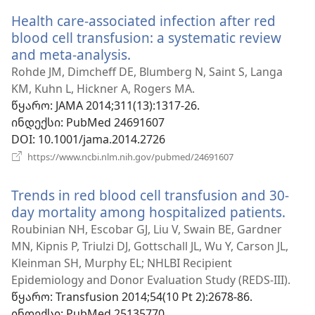
ფანჯარა)
Health care-associated infection after red
blood cell transfusion: a systematic review
and meta-analysis.
(გაიხსნება
ახალი
Rohde JM, Dimcheff DE, Blumberg N, Saint S, Langa
ფანჯარა)
KM, Kuhn L, Hickner A, Rogers MA.
წყარო
‎: JAMA 2014;311(13):1317-26.
ინდექსი
‎: PubMed 24691607
DOI
‎: 10.1001/jama.2014.2726
(გაიხსნება
https://www.ncbi.nlm.nih.gov/pubmed/24691607
ახალი
ფანჯარა)
Trends in red blood cell transfusion and 30-
day mortality among hospitalized patients.
(გაი
ახა
Roubinian NH, Escobar GJ, Liu V, Swain BE, Gardner
ფან
MN, Kipnis P, Triulzi DJ, Gottschall JL, Wu Y, Carson JL,
Kleinman SH, Murphy EL; NHLBI Recipient
Epidemiology and Donor Evaluation Study (REDS-III).
წყარო
‎: Transfusion 2014;54(10 Pt 2):2678-86.
ინდექსი
‎: PubMed 25135770