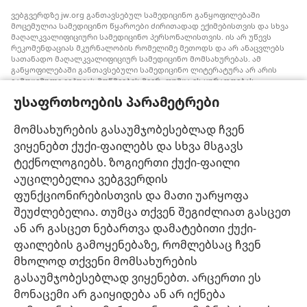
ვებგვერდზე jw.org განთავსებულ სამედიცინო განყოფილებაში
მოცემულია სამედიცინო წყაროები ძირითადად ექიმებისთვის და სხვა
მაღალკვალიფიციური სამედიცინო პერსონალისთვის. ის არ უწევს
რეკომენდაციას მკურნალობის რომელიმე მეთოდს და არ ანაცვლებს
სათანადო მაღალკვალიფიციურ სამედიცინო მომსახურებას. ამ
განყოფილებაში განთავსებული სამედიცინო ლიტერატურა არ არის
გამოცემული იეჰოვას მოწმეების მიერ, თუმცა ის ყურადღებას
ამახვილებს სისხლის გადასხმის ალტერნატიულ საშუალებებზე,
უსაფრთხოების პარამეტრები
რომელიც შესაძლოა ყურადსაღები იყოს. თითოეული მედიკოსი
ვალდებულია, ინფორმირებული იყოს მედიცინაში არსებული
მიღწევების თაობაზე, რათა მკურნალობის ის მეთოდი შესთავაზოს
მომსახურების გასაუმჯობესებლად ჩვენ
პაციენტს, რომელიც მისი ჯანმრთელობის მდგომარეობას საუკეთესოდ
ვიყენებთ ქუქი-ფაილებს და სხვა მსგავს
შეესაბამება და არ ეწინააღმდეგება პაციენტის სურვილს,
ფასეულობებსა და მრწამსს. აქ მოცემული მკურნალობის მეთოდები
ტექნოლოგიებს. ზოგიერთი ქუქი-ფაილი
გამოიყენება ინდივიდუალურად, პაციენტის საჭიროებების
აუცილებელია ვებგვერდის
გათვალისწინებით.
ფუნქციონირებისთვის და მათი უარყოფა
პაციენტებისთვის: ყოველთვის მიმართეთ თქვენს ექიმს ან სხვა
მაღალკვალიფიციურ სამედიცინო პერსონალს, როდესაც
შეუძლებელია. თუმცა თქვენ შეგიძლიათ გასცეთ
ჯანმრთელობის პრობლემები გექმნებათ ან საჭიროებთ მკურნალობას.
ან არ გასცეთ ნებართვა დამატებითი ქუქი-
მიმართეთ ექიმს, თუ ფიქრობთ, რომ რაღაც გაწუხებთ.
ფაილების გამოყენებაზე, რომლებსაც ჩვენ
ვებგვერდით სარგებლობა შესაძლებელია
დადგენილი წესების
მხოლოდ თქვენი მომსახურების
ფარგლებში
.
გასაუმჯობესებლად ვიყენებთ. არცერთი ეს
მონაცემი არ გაიყიდება ან არ იქნება