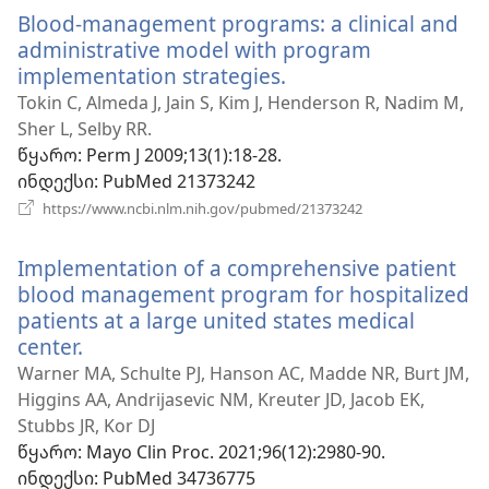
ფანჯარა)
Blood-management programs: a clinical and
administrative model with program
implementation strategies.
(გაიხსნება
ახალი
Tokin C, Almeda J, Jain S, Kim J, Henderson R, Nadim M,
ფანჯარა)
Sher L, Selby RR.
წყარო
‎: Perm J 2009;13(1):18-28.
ინდექსი
‎: PubMed 21373242
(გაიხსნება
https://www.ncbi.nlm.nih.gov/pubmed/21373242
ახალი
ფანჯარა)
Implementation of a comprehensive patient
blood management program for hospitalized
patients at a large united states medical
center.
(გაიხსნება
ახალი
Warner MA, Schulte PJ, Hanson AC, Madde NR, Burt JM,
ფანჯარა)
Higgins AA, Andrijasevic NM, Kreuter JD, Jacob EK,
Stubbs JR, Kor DJ
წყარო
‎: Mayo Clin Proc. 2021;96(12):2980-90.
ინდექსი
‎: PubMed 34736775