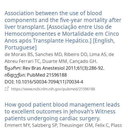
ახალი
ფანჯარა)
Association between the use of blood
components and the five-year mortality after
liver transplant. [Associação entre Uso de
Hemocomponentes e Mortalidade em Cinco
Anos após Transplante Hepático.] [English,
Portuguese]
(გაიხსნება
ახალი
de Morais BS, Sanches MD, Ribeiro DD, Lima AS, de
ფანჯარა)
Abreu Ferrari TC, Duarte MM, Cançado GH.
წყარო
‎: Rev Bras Anestesiol 2011;61(3):286-92.
ინდექსი
‎: PubMed 21596188
DOI
‎: 10.1016/S0034-7094(11)70034-4
(გაიხსნება
https://www.ncbi.nlm.nih.gov/pubmed/21596188
ახალი
ფანჯარა)
How good patient blood management leads
to excellent outcomes in Jehovah's Witness
patients undergoing cardiac surgery.
(გაიხსნებ
ახალი
Emmert MY, Salzberg SP, Theusinger OM, Felix C, Plass