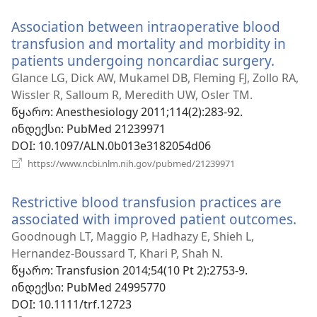
ფანჯარა)
Association between intraoperative blood
transfusion and mortality and morbidity in
patients undergoing noncardiac surgery.
(გაიხს
ახალი
Glance LG, Dick AW, Mukamel DB, Fleming FJ, Zollo RA,
ფანჯა
Wissler R, Salloum R, Meredith UW, Osler TM.
წყარო
‎: Anesthesiology 2011;114(2):283-92.
ინდექსი
‎: PubMed 21239971
DOI
‎: 10.1097/ALN.0b013e3182054d06
(გაიხსნება
https://www.ncbi.nlm.nih.gov/pubmed/21239971
ახალი
ფანჯარა)
Restrictive blood transfusion practices are
associated with improved patient outcomes.
(გ
ახ
Goodnough LT, Maggio P, Hadhazy E, Shieh L,
ფა
Hernandez-Boussard T, Khari P, Shah N.
წყარო
‎: Transfusion 2014;54(10 Pt 2):2753-9.
ინდექსი
‎: PubMed 24995770
DOI
‎: 10.1111/trf.12723