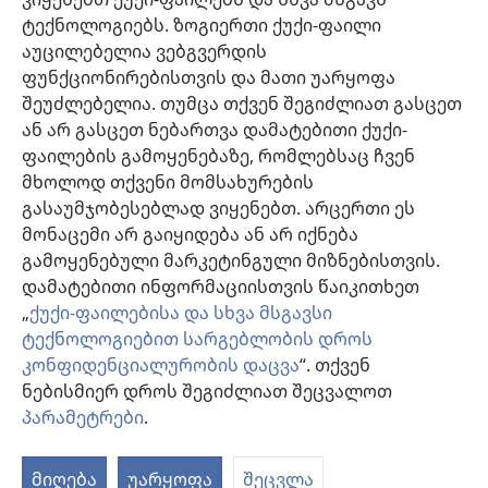
ფასეულობებსა და მრწამსს. აქ მოცემული მკურნალობის მეთოდები
ტექნოლოგიებს. ზოგიერთი ქუქი-ფაილი
გამოიყენება ინდივიდუალურად, პაციენტის საჭიროებების
აუცილებელია ვებგვერდის
გათვალისწინებით.
ფუნქციონირებისთვის და მათი უარყოფა
პაციენტებისთვის: ყოველთვის მიმართეთ თქვენს ექიმს ან სხვა
მაღალკვალიფიციურ სამედიცინო პერსონალს, როდესაც
შეუძლებელია. თუმცა თქვენ შეგიძლიათ გასცეთ
ჯანმრთელობის პრობლემები გექმნებათ ან საჭიროებთ მკურნალობას.
ან არ გასცეთ ნებართვა დამატებითი ქუქი-
მიმართეთ ექიმს, თუ ფიქრობთ, რომ რაღაც გაწუხებთ.
ფაილების გამოყენებაზე, რომლებსაც ჩვენ
ვებგვერდით სარგებლობა შესაძლებელია
დადგენილი წესების
მხოლოდ თქვენი მომსახურების
ფარგლებში
.
გასაუმჯობესებლად ვიყენებთ. არცერთი ეს
მონაცემი არ გაიყიდება ან არ იქნება
გამოყენებული მარკეტინგული მიზნებისთვის.
დამატებითი ინფორმაციისთვის წაიკითხეთ
დიზაინის კონფიგურაცია
„
ქუქი-ფაილებისა და სხვა მსგავსი
ტექნოლოგიებით სარგებლობის დროს
კონფიდენციალურობის დაცვა
“. თქვენ
ნებისმიერ დროს შეგიძლიათ შეცვალოთ
Copyright
© 2026 Watch Tower Bible and Tract Society of Pennsylvania.
ᲡᲐᲠᲒᲔᲑᲚᲝᲑᲘᲡ ᲬᲔᲡᲔᲑᲘ
|
ᲙᲝᲜᲤᲘᲓᲔᲜᲪᲘᲐᲚᲣᲠᲝᲑᲘᲡ ᲞᲝᲚᲘᲢᲘᲙᲐ
პარამეტრები
.
|
ᲣᲡᲐᲤᲠᲗᲮᲝᲔᲑᲘᲡ ᲞᲐᲠᲐᲛᲔᲢᲠᲔᲑᲘ
მიღება
უარყოფა
შეცვლა