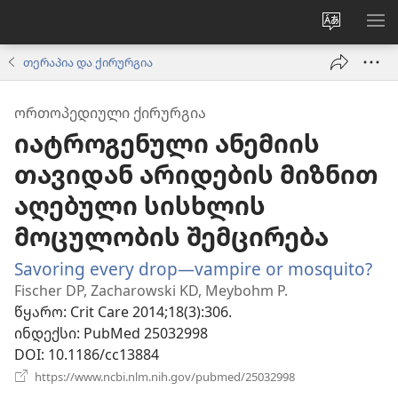
ვებსაიტ
მე
ენის
ნა
თერაპია და ქირურგია
შეცვლა
ᲝᲠᲗᲝᲞᲔᲓᲘᲣᲚᲘ ᲥᲘᲠᲣᲠᲒᲘᲐ
იატროგენული ანემიის
თავიდან არიდების მიზნით
აღებული სისხლის
მოცულობის შემცირება
Savoring every drop—vampire or mosquito?
(გ
ახ
Fischer DP, Zacharowski KD, Meybohm P.
ფა
წყარო
‎: Crit Care 2014;18(3):306.
ინდექსი
‎: PubMed 25032998
DOI
‎: 10.1186/cc13884
(გაიხსნება
https://www.ncbi.nlm.nih.gov/pubmed/25032998
ახალი