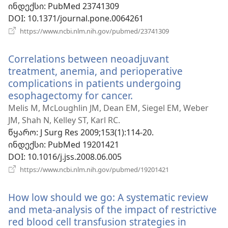
ინდექსი
‎: PubMed 23741309
DOI
‎: 10.1371/journal.pone.0064261
(გაიხსნება
https://www.ncbi.nlm.nih.gov/pubmed/23741309
ახალი
ფანჯარა)
Correlations between neoadjuvant
treatment, anemia, and perioperative
complications in patients undergoing
esophagectomy for cancer.
(გაიხსნება
ახალი
Melis M, McLoughlin JM, Dean EM, Siegel EM, Weber
ფანჯარა)
JM, Shah N, Kelley ST, Karl RC.
წყარო
‎: J Surg Res 2009;153(1):114-20.
ინდექსი
‎: PubMed 19201421
DOI
‎: 10.1016/j.jss.2008.06.005
(გაიხსნება
https://www.ncbi.nlm.nih.gov/pubmed/19201421
ახალი
ფანჯარა)
How low should we go: A systematic review
and meta-analysis of the impact of restrictive
red blood cell transfusion strategies in