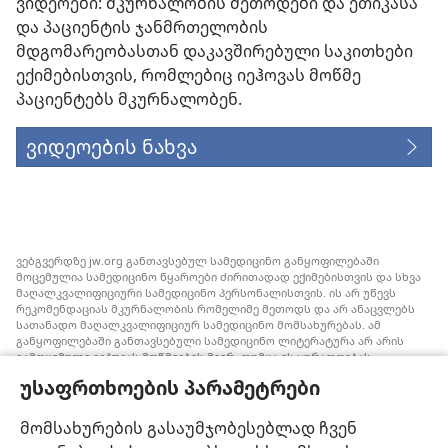
ვიდეოები: მკურნალობის მეთოდები და ეთიკასა
და პაციენტის ჯანმრთელობის
მდგომარეობასთან დაკავშირებული საკითხები
ექიმებისთვის, რომლებიც იეჰოვას მოწმე
პაციენტებს მკურნალობენ.
ვიდეოების ნახვა
ვებგვერდზე jw.org განთავსებულ სამედიცინო განყოფილებაში
მოცემულია სამედიცინო წყაროები ძირითადად ექიმებისთვის და სხვა
მაღალკვალიფიციური სამედიცინო პერსონალისთვის. ის არ უწევს
რეკომენდაციას მკურნალობის რომელიმე მეთოდს და არ ანაცვლებს
სათანადო მაღალკვალიფიციურ სამედიცინო მომსახურებას. ამ
განყოფილებაში განთავსებული სამედიცინო ლიტერატურა არ არის
გამოცემული იეჰოვას მოწმეების მიერ, თუმცა ის ყურადღებას
ამახვილებს სისხლის გადასხმის ალტერნატიულ საშუალებებზე,
უსაფრთხოების პარამეტრები
რომელიც შესაძლოა ყურადსაღები იყოს. თითოეული მედიკოსი
ვალდებულია, ინფორმირებული იყოს მედიცინაში არსებული
მიღწევების თაობაზე, რათა მკურნალობის ის მეთოდი შესთავაზოს
მომსახურების გასაუმჯობესებლად ჩვენ
პაციენტს, რომელიც მისი ჯანმრთელობის მდგომარეობას საუკეთესოდ