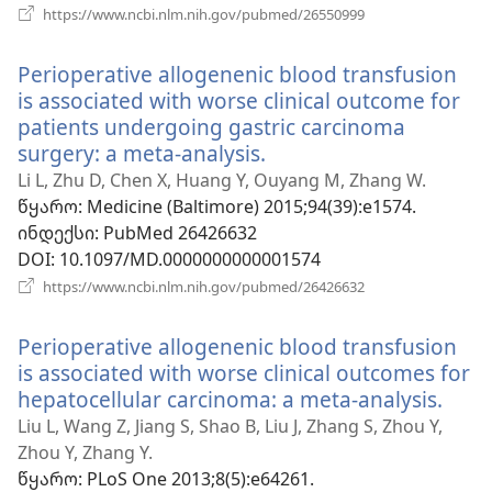
(გაიხსნება
https://www.ncbi.nlm.nih.gov/pubmed/26550999
ახალი
ფანჯარა)
Perioperative allogenenic blood transfusion
is associated with worse clinical outcome for
patients undergoing gastric carcinoma
surgery: a meta-analysis.
(გაიხსნება
ახალი
Li L, Zhu D, Chen X, Huang Y, Ouyang M, Zhang W.
ფანჯარა)
წყარო
‎: Medicine (Baltimore) 2015;94(39):e1574.
ინდექსი
‎: PubMed 26426632
DOI
‎: 10.1097/MD.0000000000001574
(გაიხსნება
https://www.ncbi.nlm.nih.gov/pubmed/26426632
ახალი
ფანჯარა)
Perioperative allogenenic blood transfusion
is associated with worse clinical outcomes for
hepatocellular carcinoma: a meta-analysis.
(გაი
ახა
Liu L, Wang Z, Jiang S, Shao B, Liu J, Zhang S, Zhou Y,
ფანჯ
Zhou Y, Zhang Y.
წყარო
‎: PLoS One 2013;8(5):e64261.