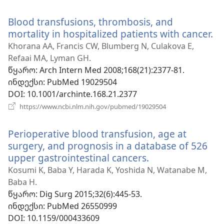
ახალი
ფანჯარა)
Blood transfusions, thrombosis, and
mortality in hospitalized patients with cancer.
(გ
ა
Khorana AA, Francis CW, Blumberg N, Culakova E,
ფა
Refaai MA, Lyman GH.
წყარო
‎: Arch Intern Med 2008;168(21):2377-81.
ინდექსი
‎: PubMed 19029504
DOI
‎: 10.1001/archinte.168.21.2377
(გაიხსნება
https://www.ncbi.nlm.nih.gov/pubmed/19029504
ახალი
ფანჯარა)
Perioperative blood transfusion, age at
surgery, and prognosis in a database of 526
upper gastrointestinal cancers.
(გაიხსნება
ახალი
Kosumi K, Baba Y, Harada K, Yoshida N, Watanabe M,
ფანჯარა)
Baba H.
წყარო
‎: Dig Surg 2015;32(6):445-53.
ინდექსი
‎: PubMed 26550999
DOI
‎: 10.1159/000433609