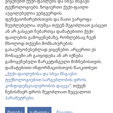
ვიყენებთ ქუქი-ფაილებს და სხვა მსგავს
შეესაბამება და არ ეწინააღმდეგება პაციენტის სურვილს,
ფასეულობებსა და მრწამსს. აქ მოცემული მკურნალობის მეთოდები
ტექნოლოგიებს. ზოგიერთი ქუქი-ფაილი
გამოიყენება ინდივიდუალურად, პაციენტის საჭიროებების
აუცილებელია ვებგვერდის
გათვალისწინებით.
ფუნქციონირებისთვის და მათი უარყოფა
პაციენტებისთვის: ყოველთვის მიმართეთ თქვენს ექიმს ან სხვა
მაღალკვალიფიციურ სამედიცინო პერსონალს, როდესაც
შეუძლებელია. თუმცა თქვენ შეგიძლიათ გასცეთ
ჯანმრთელობის პრობლემები გექმნებათ ან საჭიროებთ მკურნალობას.
ან არ გასცეთ ნებართვა დამატებითი ქუქი-
მიმართეთ ექიმს, თუ ფიქრობთ, რომ რაღაც გაწუხებთ.
ფაილების გამოყენებაზე, რომლებსაც ჩვენ
ვებგვერდით სარგებლობა შესაძლებელია
დადგენილი წესების
მხოლოდ თქვენი მომსახურების
ფარგლებში
.
გასაუმჯობესებლად ვიყენებთ. არცერთი ეს
მონაცემი არ გაიყიდება ან არ იქნება
გამოყენებული მარკეტინგული მიზნებისთვის.
დამატებითი ინფორმაციისთვის წაიკითხეთ
დიზაინის კონფიგურაცია
„
ქუქი-ფაილებისა და სხვა მსგავსი
ტექნოლოგიებით სარგებლობის დროს
კონფიდენციალურობის დაცვა
“. თქვენ
ნებისმიერ დროს შეგიძლიათ შეცვალოთ
Copyright
© 2026 Watch Tower Bible and Tract Society of Pennsylvania.
ᲡᲐᲠᲒᲔᲑᲚᲝᲑᲘᲡ ᲬᲔᲡᲔᲑᲘ
|
ᲙᲝᲜᲤᲘᲓᲔᲜᲪᲘᲐᲚᲣᲠᲝᲑᲘᲡ ᲞᲝᲚᲘᲢᲘᲙᲐ
პარამეტრები
.
|
ᲣᲡᲐᲤᲠᲗᲮᲝᲔᲑᲘᲡ ᲞᲐᲠᲐᲛᲔᲢᲠᲔᲑᲘ
მიღება
უარყოფა
შეცვლა