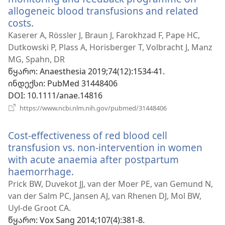
allogeneic blood transfusions and related
costs.
(გაიხსნება
ახალი
Kaserer A, Rössler J, Braun J, Farokhzad F, Pape HC,
ფანჯარა)
Dutkowski P, Plass A, Horisberger T, Volbracht J, Manz
MG, Spahn, DR
წყარო
‎: Anaesthesia 2019;74(12):1534-41.
ინდექსი
‎: PubMed 31448406
DOI
‎: 10.1111/anae.14816
(გაიხსნება
https://www.ncbi.nlm.nih.gov/pubmed/31448406
ახალი
ფანჯარა)
Cost-effectiveness of red blood cell
transfusion vs. non-intervention in women
with acute anaemia after postpartum
haemorrhage.
(გაიხსნება
ახალი
Prick BW, Duvekot JJ, van der Moer PE, van Gemund N,
ფანჯარა)
van der Salm PC, Jansen AJ, van Rhenen DJ, Mol BW,
Uyl-de Groot CA.
წყარო
‎: Vox Sang 2014;107(4):381-8.