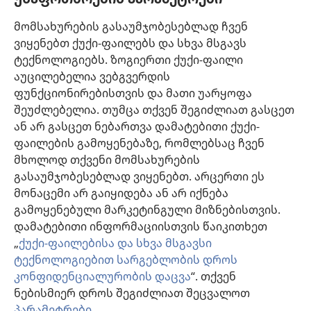
ვალდებულია, ინფორმირებული იყოს მედიცინაში არსებული
მიღწევების თაობაზე, რათა მკურნალობის ის მეთოდი შესთავაზოს
მომსახურების გასაუმჯობესებლად ჩვენ
პაციენტს, რომელიც მისი ჯანმრთელობის მდგომარეობას საუკეთესოდ
ვიყენებთ ქუქი-ფაილებს და სხვა მსგავს
შეესაბამება და არ ეწინააღმდეგება პაციენტის სურვილს,
ფასეულობებსა და მრწამსს. აქ მოცემული მკურნალობის მეთოდები
ტექნოლოგიებს. ზოგიერთი ქუქი-ფაილი
გამოიყენება ინდივიდუალურად, პაციენტის საჭიროებების
აუცილებელია ვებგვერდის
გათვალისწინებით.
ფუნქციონირებისთვის და მათი უარყოფა
პაციენტებისთვის: ყოველთვის მიმართეთ თქვენს ექიმს ან სხვა
მაღალკვალიფიციურ სამედიცინო პერსონალს, როდესაც
შეუძლებელია. თუმცა თქვენ შეგიძლიათ გასცეთ
ჯანმრთელობის პრობლემები გექმნებათ ან საჭიროებთ მკურნალობას.
ან არ გასცეთ ნებართვა დამატებითი ქუქი-
მიმართეთ ექიმს, თუ ფიქრობთ, რომ რაღაც გაწუხებთ.
ფაილების გამოყენებაზე, რომლებსაც ჩვენ
ვებგვერდით სარგებლობა შესაძლებელია
დადგენილი წესების
მხოლოდ თქვენი მომსახურების
ფარგლებში
.
გასაუმჯობესებლად ვიყენებთ. არცერთი ეს
მონაცემი არ გაიყიდება ან არ იქნება
გამოყენებული მარკეტინგული მიზნებისთვის.
დამატებითი ინფორმაციისთვის წაიკითხეთ
დიზაინის კონფიგურაცია
„
ქუქი-ფაილებისა და სხვა მსგავსი
ტექნოლოგიებით სარგებლობის დროს
კონფიდენციალურობის დაცვა
“. თქვენ
ნებისმიერ დროს შეგიძლიათ შეცვალოთ
Copyright
© 2026 Watch Tower Bible and Tract Society of Pennsylvania.
ᲡᲐᲠᲒᲔᲑᲚᲝᲑᲘᲡ ᲬᲔᲡᲔᲑᲘ
|
ᲙᲝᲜᲤᲘᲓᲔᲜᲪᲘᲐᲚᲣᲠᲝᲑᲘᲡ ᲞᲝᲚᲘᲢᲘᲙᲐ
პარამეტრები
.