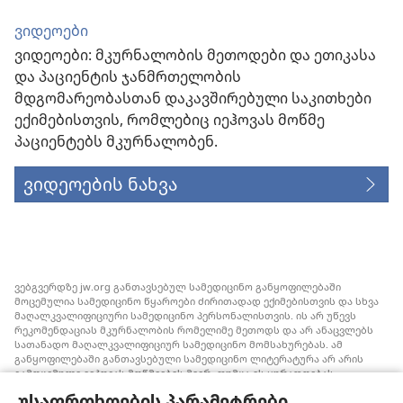
ვიდეოები
ვიდეოები: მკურნალობის მეთოდები და ეთიკასა
და პაციენტის ჯანმრთელობის
მდგომარეობასთან დაკავშირებული საკითხები
ექიმებისთვის, რომლებიც იეჰოვას მოწმე
პაციენტებს მკურნალობენ.
ვიდეოების ნახვა
ვებგვერდზე jw.org განთავსებულ სამედიცინო განყოფილებაში
მოცემულია სამედიცინო წყაროები ძირითადად ექიმებისთვის და სხვა
მაღალკვალიფიციური სამედიცინო პერსონალისთვის. ის არ უწევს
რეკომენდაციას მკურნალობის რომელიმე მეთოდს და არ ანაცვლებს
სათანადო მაღალკვალიფიციურ სამედიცინო მომსახურებას. ამ
განყოფილებაში განთავსებული სამედიცინო ლიტერატურა არ არის
გამოცემული იეჰოვას მოწმეების მიერ, თუმცა ის ყურადღებას
ამახვილებს სისხლის გადასხმის ალტერნატიულ საშუალებებზე,
უსაფრთხოების პარამეტრები
რომელიც შესაძლოა ყურადსაღები იყოს. თითოეული მედიკოსი