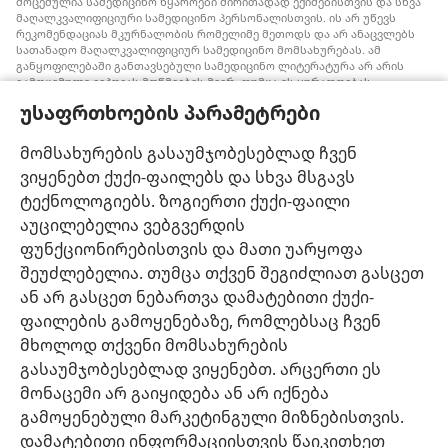
მოცემულია სამედიცინო წყაროები ძირითადად ექიმებისთვის და სხვა
მაღალკვალიფიციური სამედიცინო პერსონალისთვის. ის არ უწევს
რეკომენდაციას მკურნალობის რომელიმე მეთოდს და არ ანაცვლებს
სათანადო მაღალკვალიფიციურ სამედიცინო მომსახურებას. ამ
განყოფილებაში განთავსებული სამედიცინო ლიტერატურა არ არის
გამოცემული იეჰოვას მოწმეების მიერ, თუმცა ის ყურადღებას
ამახვილებს სისხლის გადასხმის ალტერნატიულ საშუალებებზე,
უსაფრთხოების პარამეტრები
რომელიც შესაძლოა ყურადსაღები იყოს. თითოეული მედიკოსი
ვალდებულია, ინფორმირებული იყოს მედიცინაში არსებული
მიღწევების თაობაზე, რათა მკურნალობის ის მეთოდი შესთავაზოს
მომსახურების გასაუმჯობესებლად ჩვენ
პაციენტს, რომელიც მისი ჯანმრთელობის მდგომარეობას საუკეთესოდ
ვიყენებთ ქუქი-ფაილებს და სხვა მსგავს
შეესაბამება და არ ეწინააღმდეგება პაციენტის სურვილს,
ფასეულობებსა და მრწამსს. აქ მოცემული მკურნალობის მეთოდები
ტექნოლოგიებს. ზოგიერთი ქუქი-ფაილი
გამოიყენება ინდივიდუალურად, პაციენტის საჭიროებების
აუცილებელია ვებგვერდის
გათვალისწინებით.
ფუნქციონირებისთვის და მათი უარყოფა
პაციენტებისთვის: ყოველთვის მიმართეთ თქვენს ექიმს ან სხვა
მაღალკვალიფიციურ სამედიცინო პერსონალს, როდესაც
შეუძლებელია. თუმცა თქვენ შეგიძლიათ გასცეთ
ჯანმრთელობის პრობლემები გექმნებათ ან საჭიროებთ მკურნალობას.
ან არ გასცეთ ნებართვა დამატებითი ქუქი-
მიმართეთ ექიმს, თუ ფიქრობთ, რომ რაღაც გაწუხებთ.
ფაილების გამოყენებაზე, რომლებსაც ჩვენ
ვებგვერდით სარგებლობა შესაძლებელია
დადგენილი წესების
მხოლოდ თქვენი მომსახურების
ფარგლებში
.
გასაუმჯობესებლად ვიყენებთ. არცერთი ეს
მონაცემი არ გაიყიდება ან არ იქნება
გამოყენებული მარკეტინგული მიზნებისთვის.
დამატებითი ინფორმაციისთვის წაიკითხეთ
დიზაინის კონფიგურაცია