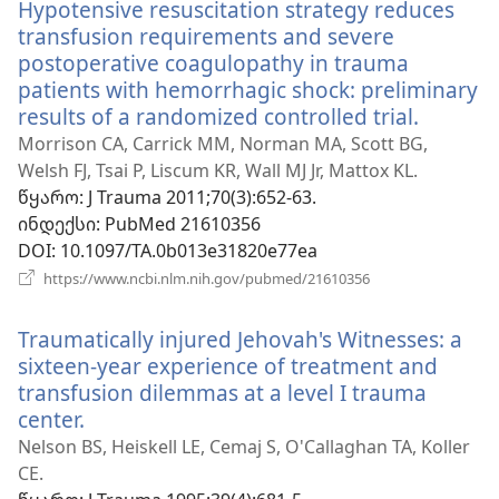
Hypotensive resuscitation strategy reduces
transfusion requirements and severe
postoperative coagulopathy in trauma
patients with hemorrhagic shock: preliminary
results of a randomized controlled trial.
(გაიხსნ
ახალი
Morrison CA, Carrick MM, Norman MA, Scott BG,
ფანჯარ
Welsh FJ, Tsai P, Liscum KR, Wall MJ Jr, Mattox KL.
წყარო
‎: J Trauma 2011;70(3):652-63.
ინდექსი
‎: PubMed 21610356
DOI
‎: 10.1097/TA.0b013e31820e77ea
(გაიხსნება
https://www.ncbi.nlm.nih.gov/pubmed/21610356
ახალი
ფანჯარა)
Traumatically injured Jehovah's Witnesses: a
sixteen-year experience of treatment and
transfusion dilemmas at a level I trauma
center.
(გაიხსნება
ახალი
Nelson BS, Heiskell LE, Cemaj S, O'Callaghan TA, Koller
ფანჯარა)
CE.