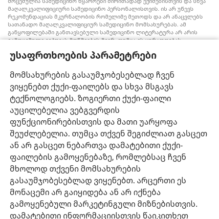
მოცემულია სამედიცინო წყაროები ძირითადად ექიმებისთვის და სხვა
მაღალკვალიფიციური სამედიცინო პერსონალისთვის. ის არ უწევს
რეკომენდაციას მკურნალობის რომელიმე მეთოდს და არ ანაცვლებს
სათანადო მაღალკვალიფიციურ სამედიცინო მომსახურებას. ამ
განყოფილებაში განთავსებული სამედიცინო ლიტერატურა არ არის
გამოცემული იეჰოვას მოწმეების მიერ, თუმცა ის ყურადღებას
ამახვილებს სისხლის გადასხმის ალტერნატიულ საშუალებებზე,
უსაფრთხოების პარამეტრები
რომელიც შესაძლოა ყურადსაღები იყოს. თითოეული მედიკოსი
ვალდებულია, ინფორმირებული იყოს მედიცინაში არსებული
მიღწევების თაობაზე, რათა მკურნალობის ის მეთოდი შესთავაზოს
მომსახურების გასაუმჯობესებლად ჩვენ
პაციენტს, რომელიც მისი ჯანმრთელობის მდგომარეობას საუკეთესოდ
ვიყენებთ ქუქი-ფაილებს და სხვა მსგავს
შეესაბამება და არ ეწინააღმდეგება პაციენტის სურვილს,
ფასეულობებსა და მრწამსს. აქ მოცემული მკურნალობის მეთოდები
ტექნოლოგიებს. ზოგიერთი ქუქი-ფაილი
გამოიყენება ინდივიდუალურად, პაციენტის საჭიროებების
აუცილებელია ვებგვერდის
გათვალისწინებით.
ფუნქციონირებისთვის და მათი უარყოფა
პაციენტებისთვის: ყოველთვის მიმართეთ თქვენს ექიმს ან სხვა
მაღალკვალიფიციურ სამედიცინო პერსონალს, როდესაც
შეუძლებელია. თუმცა თქვენ შეგიძლიათ გასცეთ
ჯანმრთელობის პრობლემები გექმნებათ ან საჭიროებთ მკურნალობას.
ან არ გასცეთ ნებართვა დამატებითი ქუქი-
მიმართეთ ექიმს, თუ ფიქრობთ, რომ რაღაც გაწუხებთ.
ფაილების გამოყენებაზე, რომლებსაც ჩვენ
ვებგვერდით სარგებლობა შესაძლებელია
დადგენილი წესების
მხოლოდ თქვენი მომსახურების
ფარგლებში
.
გასაუმჯობესებლად ვიყენებთ. არცერთი ეს
მონაცემი არ გაიყიდება ან არ იქნება
გამოყენებული მარკეტინგული მიზნებისთვის.
დამატებითი ინფორმაციისთვის წაიკითხეთ
დიზაინის კონფიგურაცია