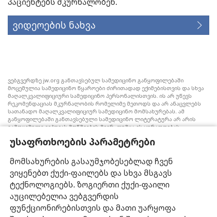
პაციენტებს მკურნალობენ.
ვიდეოების ნახვა
ვებგვერდზე jw.org განთავსებულ სამედიცინო განყოფილებაში
მოცემულია სამედიცინო წყაროები ძირითადად ექიმებისთვის და სხვა
მაღალკვალიფიციური სამედიცინო პერსონალისთვის. ის არ უწევს
რეკომენდაციას მკურნალობის რომელიმე მეთოდს და არ ანაცვლებს
სათანადო მაღალკვალიფიციურ სამედიცინო მომსახურებას. ამ
განყოფილებაში განთავსებული სამედიცინო ლიტერატურა არ არის
გამოცემული იეჰოვას მოწმეების მიერ, თუმცა ის ყურადღებას
ამახვილებს სისხლის გადასხმის ალტერნატიულ საშუალებებზე,
უსაფრთხოების პარამეტრები
რომელიც შესაძლოა ყურადსაღები იყოს. თითოეული მედიკოსი
ვალდებულია, ინფორმირებული იყოს მედიცინაში არსებული
მიღწევების თაობაზე, რათა მკურნალობის ის მეთოდი შესთავაზოს
მომსახურების გასაუმჯობესებლად ჩვენ
პაციენტს, რომელიც მისი ჯანმრთელობის მდგომარეობას საუკეთესოდ
ვიყენებთ ქუქი-ფაილებს და სხვა მსგავს
შეესაბამება და არ ეწინააღმდეგება პაციენტის სურვილს,
ფასეულობებსა და მრწამსს. აქ მოცემული მკურნალობის მეთოდები
ტექნოლოგიებს. ზოგიერთი ქუქი-ფაილი
გამოიყენება ინდივიდუალურად, პაციენტის საჭიროებების
აუცილებელია ვებგვერდის
გათვალისწინებით.
ფუნქციონირებისთვის და მათი უარყოფა
პაციენტებისთვის: ყოველთვის მიმართეთ თქვენს ექიმს ან სხვა