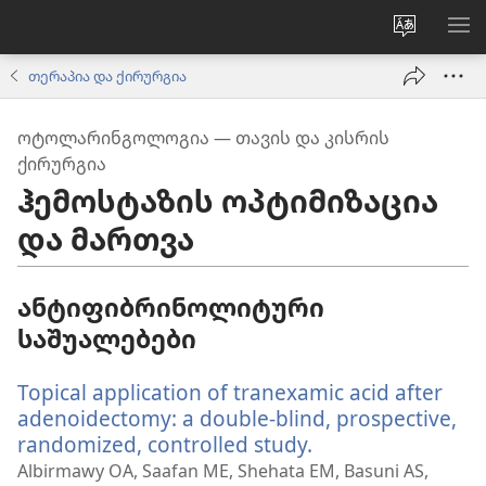
ვებსაიტ
მე
ენის
ნა
თერაპია და ქირურგია
შეცვლა
ᲝᲢᲝᲚᲐᲠᲘᲜᲒᲝᲚᲝᲒᲘᲐ — ᲗᲐᲕᲘᲡ ᲓᲐ ᲙᲘᲡᲠᲘᲡ
ᲥᲘᲠᲣᲠᲒᲘᲐ
ჰემოსტაზის ოპტიმიზაცია
და მართვა
ანტიფიბრინოლიტური
საშუალებები
Topical application of tranexamic acid after
adenoidectomy: a double-blind, prospective,
randomized, controlled study.
(გაიხსნება
ახალი
Albirmawy OA, Saafan ME, Shehata EM, Basuni AS,