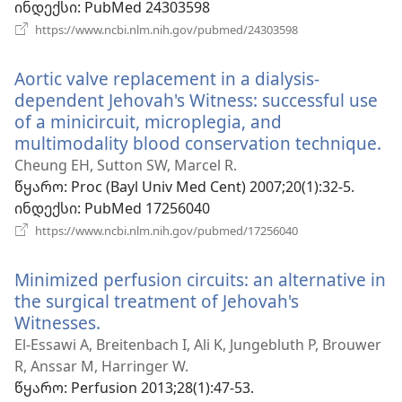
ინდექსი
‎: PubMed 24303598
(გაიხსნება
https://www.ncbi.nlm.nih.gov/pubmed/24303598
ახალი
ფანჯარა)
Aortic valve replacement in a dialysis-
dependent Jehovah's Witness: successful use
of a minicircuit, microplegia, and
multimodality blood conservation technique.
(გ
ა
Cheung EH, Sutton SW, Marcel R.
ფა
წყარო
‎: Proc (Bayl Univ Med Cent) 2007;20(1):32-5.
ინდექსი
‎: PubMed 17256040
(გაიხსნება
https://www.ncbi.nlm.nih.gov/pubmed/17256040
ახალი
ფანჯარა)
Minimized perfusion circuits: an alternative in
the surgical treatment of Jehovah's
Witnesses.
(გაიხსნება
ახალი
El-Essawi A, Breitenbach I, Ali K, Jungebluth P, Brouwer
ფანჯარა)
R, Anssar M, Harringer W.
წყარო
‎: Perfusion 2013;28(1):47-53.