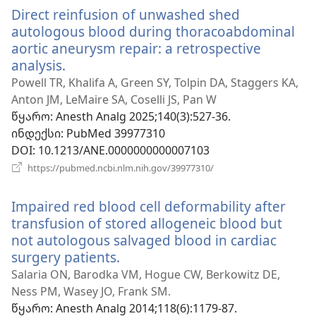
ფანჯარა)
Direct reinfusion of unwashed shed
autologous blood during thoracoabdominal
aortic aneurysm repair: a retrospective
analysis.
(გაიხსნება
ახალი
Powell TR, Khalifa A, Green SY, Tolpin DA, Staggers KA,
ფანჯარა)
Anton JM, LeMaire SA, Coselli JS, Pan W
წყარო
‎: Anesth Analg 2025;140(3):527-36.
ინდექსი
‎: PubMed 39977310
DOI
‎: 10.1213/ANE.0000000000007103
(გაიხსნება
https://pubmed.ncbi.nlm.nih.gov/39977310/
ახალი
ფანჯარა)
Impaired red blood cell deformability after
transfusion of stored allogeneic blood but
not autologous salvaged blood in cardiac
surgery patients.
(გაიხსნება
ახალი
Salaria ON, Barodka VM, Hogue CW, Berkowitz DE,
ფანჯარა)
Ness PM, Wasey JO, Frank SM.
წყარო
‎: Anesth Analg 2014;118(6):1179-87.