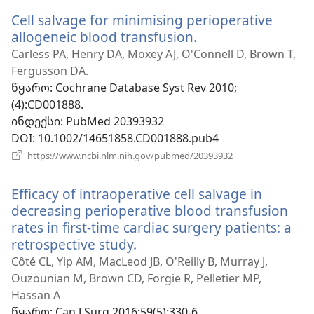
ფანჯარა)
Cell salvage for minimising perioperative
allogeneic blood transfusion.
(გაიხსნება
ახალი
Carless PA, Henry DA, Moxey AJ, O'Connell D, Brown T,
ფანჯარა)
Fergusson DA.
წყარო
‎: Cochrane Database Syst Rev 2010;
(4):CD001888.
ინდექსი
‎: PubMed 20393932
DOI
‎: 10.1002/14651858.CD001888.pub4
(გაიხსნება
https://www.ncbi.nlm.nih.gov/pubmed/20393932
ახალი
ფანჯარა)
Efficacy of intraoperative cell salvage in
decreasing perioperative blood transfusion
rates in first-time cardiac surgery patients: a
retrospective study.
(გაიხსნება
ახალი
Côté CL, Yip AM, MacLeod JB, O'Reilly B, Murray J,
ფანჯარა)
Ouzounian M, Brown CD, Forgie R, Pelletier MP,
Hassan A
წყარო
‎: Can J Surg 2016;59(5):330-6.