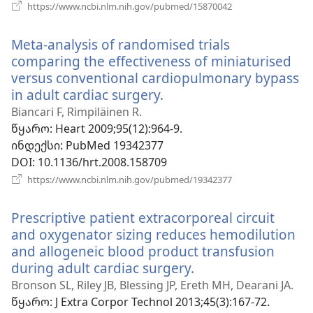
(გაიხსნება
https://www.ncbi.nlm.nih.gov/pubmed/15870042
ახალი
ფანჯარა)
Meta-analysis of randomised trials
comparing the effectiveness of miniaturised
versus conventional cardiopulmonary bypass
in adult cardiac surgery.
(გაიხსნება
ახალი
Biancari F, Rimpiläinen R.
ფანჯარა)
წყარო
‎: Heart 2009;95(12):964-9.
ინდექსი
‎: PubMed 19342377
DOI
‎: 10.1136/hrt.2008.158709
(გაიხსნება
https://www.ncbi.nlm.nih.gov/pubmed/19342377
ახალი
ფანჯარა)
Prescriptive patient extracorporeal circuit
and oxygenator sizing reduces hemodilution
and allogeneic blood product transfusion
during adult cardiac surgery.
(გაიხსნება
ახალი
Bronson SL, Riley JB, Blessing JP, Ereth MH, Dearani JA.
ფანჯარა)
წყარო
‎: J Extra Corpor Technol 2013;45(3):167-72.