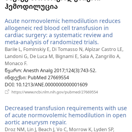
ჰემოდილუცია
Acute normovolemic hemodilution reduces
allogeneic red blood cell transfusion in
cardiac surgery: a systematic review and
meta-analysis of randomized trials.
(გაიხსნება
ახალი
Barile L, Fominskiy E, Di Tomasso N, Alpìzar Castro LE,
ფანჯარა)
Landoni G, De Luca M, Bignami E, Sala A, Zangrillo A,
Monaco F.
წყარო
‎: Anesth Analg 2017;124(3):743-52.
ინდექსი
‎: PubMed 27669554
DOI
‎: 10.1213/ANE.0000000000001609
(გაიხსნება
https://www.ncbi.nlm.nih.gov/pubmed/27669554
ახალი
ფანჯარა)
Decreased transfusion requirements with use
of acute normovolemic hemodilution in open
aortic aneurysm repair.
(გაიხსნება
ახალი
Droz NM, Lin J, Beach J, Vo C, Morrow K, Lyden SP,