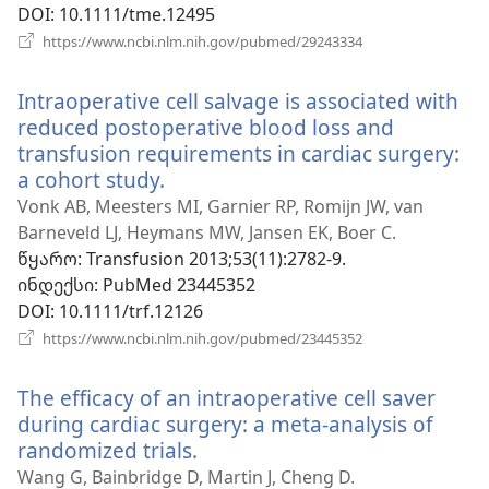
DOI
‎: 10.1111/tme.12495
(გაიხსნება
https://www.ncbi.nlm.nih.gov/pubmed/29243334
ახალი
ფანჯარა)
Intraoperative cell salvage is associated with
reduced postoperative blood loss and
transfusion requirements in cardiac surgery:
a cohort study.
(გაიხსნება
ახალი
Vonk AB, Meesters MI, Garnier RP, Romijn JW, van
ფანჯარა)
Barneveld LJ, Heymans MW, Jansen EK, Boer C.
წყარო
‎: Transfusion 2013;53(11):2782-9.
ინდექსი
‎: PubMed 23445352
DOI
‎: 10.1111/trf.12126
(გაიხსნება
https://www.ncbi.nlm.nih.gov/pubmed/23445352
ახალი
ფანჯარა)
The efficacy of an intraoperative cell saver
during cardiac surgery: a meta-analysis of
randomized trials.
(გაიხსნება
ახალი
Wang G, Bainbridge D, Martin J, Cheng D.