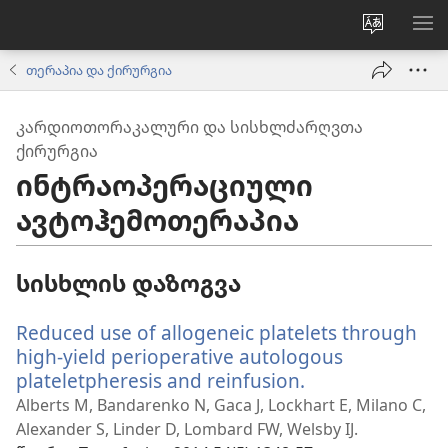
ვებსაიტ
მე
ენის
ნა
თერაპია და ქირურგია
შეცვლა
ᲙᲐᲠᲓᲘᲝᲗᲝᲠᲐᲙᲐᲚᲣᲠᲘ ᲓᲐ ᲡᲘᲡᲮᲚᲫᲐᲠᲦᲕᲗᲐ
ᲥᲘᲠᲣᲠᲒᲘᲐ
ინტრაოპერაციული
ავტოჰემოთერაპია
სისხლის დაზოგვა
Reduced use of allogeneic platelets through
high-yield perioperative autologous
plateletpheresis and reinfusion.
(გაიხსნება
ახალი
Alberts M, Bandarenko N, Gaca J, Lockhart E, Milano C,
ფანჯარა)
Alexander S, Linder D, Lombard FW, Welsby IJ.