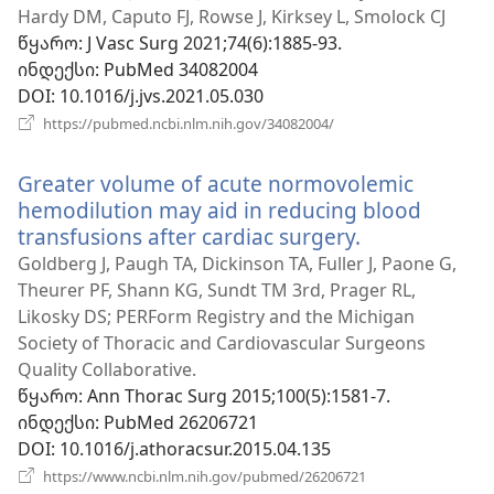
ფანჯარა)
Hardy DM, Caputo FJ, Rowse J, Kirksey L, Smolock CJ
წყარო
‎: J Vasc Surg 2021;74(6):1885-93.
ინდექსი
‎: PubMed 34082004
DOI
‎: 10.1016/j.jvs.2021.05.030
(გაიხსნება
https://pubmed.ncbi.nlm.nih.gov/34082004/
ახალი
ფანჯარა)
Greater volume of acute normovolemic
hemodilution may aid in reducing blood
transfusions after cardiac surgery.
(გაიხსნება
ახალი
Goldberg J, Paugh TA, Dickinson TA, Fuller J, Paone G,
ფანჯარა)
Theurer PF, Shann KG, Sundt TM 3rd, Prager RL,
Likosky DS; PERForm Registry and the Michigan
Society of Thoracic and Cardiovascular Surgeons
Quality Collaborative.
წყარო
‎: Ann Thorac Surg 2015;100(5):1581-7.
ინდექსი
‎: PubMed 26206721
DOI
‎: 10.1016/j.athoracsur.2015.04.135
(გაიხსნება
https://www.ncbi.nlm.nih.gov/pubmed/26206721
ახალი