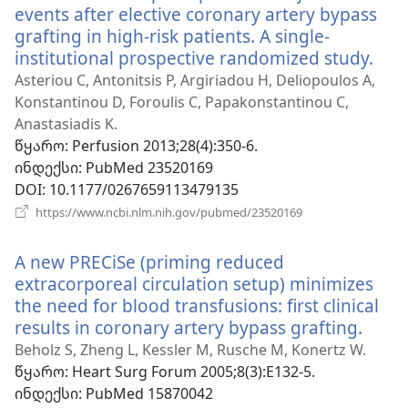
events after elective coronary artery bypass
grafting in high-risk patients. A single-
institutional prospective randomized study.
(გა
ახა
Asteriou C, Antonitsis P, Argiriadou H, Deliopoulos A,
ფან
Konstantinou D, Foroulis C, Papakonstantinou C,
Anastasiadis K.
წყარო
‎: Perfusion 2013;28(4):350-6.
ინდექსი
‎: PubMed 23520169
DOI
‎: 10.1177/0267659113479135
(გაიხსნება
https://www.ncbi.nlm.nih.gov/pubmed/23520169
ახალი
ფანჯარა)
A new PRECiSe (priming reduced
extracorporeal circulation setup) minimizes
the need for blood transfusions: first clinical
results in coronary artery bypass grafting.
(გაიხ
ახალ
Beholz S, Zheng L, Kessler M, Rusche M, Konertz W.
ფანჯ
წყარო
‎: Heart Surg Forum 2005;8(3):E132-5.
ინდექსი
‎: PubMed 15870042