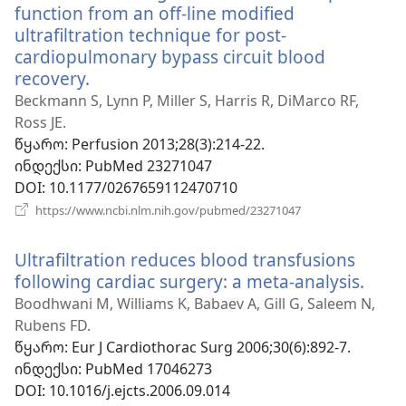
function from an off-line modified
ultrafiltration technique for post-
cardiopulmonary bypass circuit blood
recovery.
(გაიხსნება
ახალი
Beckmann S, Lynn P, Miller S, Harris R, DiMarco RF,
ფანჯარა)
Ross JE.
წყარო
‎: Perfusion 2013;28(3):214-22.
ინდექსი
‎: PubMed 23271047
DOI
‎: 10.1177/0267659112470710
(გაიხსნება
https://www.ncbi.nlm.nih.gov/pubmed/23271047
ახალი
ფანჯარა)
Ultrafiltration reduces blood transfusions
following cardiac surgery: a meta-analysis.
(გაი
ახა
Boodhwani M, Williams K, Babaev A, Gill G, Saleem N,
ფანჯ
Rubens FD.
წყარო
‎: Eur J Cardiothorac Surg 2006;30(6):892-7.
ინდექსი
‎: PubMed 17046273
DOI
‎: 10.1016/j.ejcts.2006.09.014