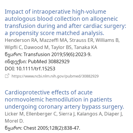
ფანჯარა)
Impact of intraoperative high-volume
autologous blood collection on allogeneic
transfusion during and after cardiac surgery:
a propensity score matched analysis.
(გაიხსნება
ახალი
Henderson RA, Mazzeffi MA, Strauss ER, Williams B,
ფანჯარა)
Wipfli C, Dawood M, Taylor BS, Tanaka KA
წყარო
‎: Transfusion 2019;59(6):2023-9.
ინდექსი
‎: PubMed 30882929
DOI
‎: 10.1111/trf.15253
(გაიხსნება
https://www.ncbi.nlm.nih.gov/pubmed/30882929
ახალი
ფანჯარა)
Cardioprotective effects of acute
normovolemic hemodilution in patients
undergoing coronary artery bypass surgery.
(გა
ახ
Licker M, Ellenberger C, Sierra J, Kalangos A, Diaper J,
ფა
Morel D.
წყარო
‎: Chest 2005;128(2):838-47.