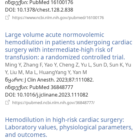
ინდექსი
‎: PubMed 16100176
DOI
‎: 10.1378/chest.128.2.838
(გაიხსნება
https://www.ncbi.nlm.nih.gov/pubmed/16100176
ახალი
ფანჯარა)
Large volume acute normovolemic
hemodilution in patients undergoing cardiac
surgery with intermediate-high risk of
transfusion: a randomized controlled trial.
(გაი
ახალ
Ming Y, Zhang F, Yao Y, Cheng Z, Yu L, Sun D, Sun K, Yu
ფანჯ
Y, Liu M, Ma L, HuangYang Y, Yan M
წყარო
‎: J Clin Anesth. 2023;87:111082.
ინდექსი
‎: PubMed 36848777
DOI
‎: 10.1016/j.jclinane.2023.111082
(გაიხსნება
https://pubmed.ncbi.nlm.nih.gov/36848777/
ახალი
ფანჯარა)
Hemodilution in high-risk cardiac surgery:
Laboratory values, physiological parameters,
and outcomes.
(გაიხსნება