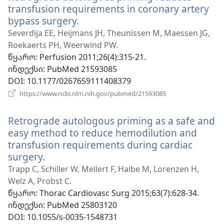
transfusion requirements in coronary artery
bypass surgery.
(გაიხსნება
ახალი
Severdija EE, Heijmans JH, Theunissen M, Maessen JG,
ფანჯარა)
Roekaerts PH, Weerwind PW.
წყარო
‎: Perfusion 2011;26(4):315-21.
ინდექსი
‎: PubMed 21593085
DOI
‎: 10.1177/0267659111408379
(გაიხსნება
https://www.ncbi.nlm.nih.gov/pubmed/21593085
ახალი
ფანჯარა)
Retrograde autologous priming as a safe and
easy method to reduce hemodilution and
transfusion requirements during cardiac
surgery.
(გაიხსნება
ახალი
Trapp C, Schiller W, Mellert F, Halbe M, Lorenzen H,
ფანჯარა)
Welz A, Probst C.
წყარო
‎: Thorac Cardiovasc Surg 2015;63(7):628-34.
ინდექსი
‎: PubMed 25803120
DOI
‎: 10.1055/s-0035-1548731