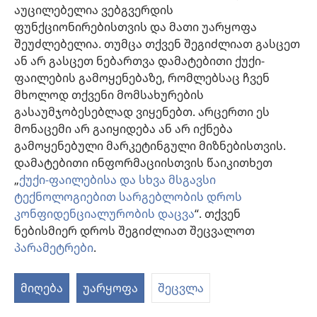
Beneficial effects of using a minimal
აუცილებელია ვებგვერდის
extracorporeal circulation system during
ფუნქციონირებისთვის და მათი უარყოფა
coronary artery bypass grafting.
(გაიხსნება
შეუძლებელია. თუმცა თქვენ შეგიძლიათ გასცეთ
ახალი
Liu Y, Tao L, Wang X, Cui H, Chen X, Ji B.
ან არ გასცეთ ნებართვა დამატებითი ქუქი-
ფანჯარა)
წყარო
‎: Perfusion 2012;27(1):83-9.
ფაილების გამოყენებაზე, რომლებსაც ჩვენ
ინდექსი
‎: PubMed 21987667
მხოლოდ თქვენი მომსახურების
DOI
‎: 10.1177/0267659111424636
გასაუმჯობესებლად ვიყენებთ. არცერთი ეს
(გაიხსნება
https://www.ncbi.nlm.nih.gov/pubmed/21987667
მონაცემი არ გაიყიდება ან არ იქნება
ახალი
გამოყენებული მარკეტინგული მიზნებისთვის.
ფანჯარა)
Perfusion approaches to blood conservation.
(გ
დამატებითი ინფორმაციისთვის წაიკითხეთ
ა
„
ქუქი-ფაილებისა და სხვა მსგავსი
McKay C.
ფა
ტექნოლოგიებით სარგებლობის დროს
წყარო
‎: Semin Cardiothorac Vasc Anesth
კონფიდენციალურობის დაცვა
“. თქვენ
2007;11(4):252-5.
ნებისმიერ დროს შეგიძლიათ შეცვალოთ
ინდექსი
‎: PubMed 18270187
პარამეტრები
.
DOI
‎: 10.1177/1089253207311158
(გაიხსნება
https://www.ncbi.nlm.nih.gov/pubmed/18270187
ახალი
მიღება
უარყოფა
შეცვლა
ფანჯარა)
Minimized extracorporeal circulation system