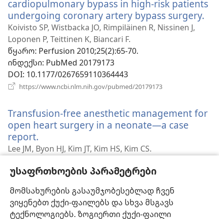
cardiopulmonary bypass in high-risk patients
undergoing coronary artery bypass surgery.
(გა
ახ
Koivisto SP, Wistbacka JO, Rimpiläinen R, Nissinen J,
ფა
Loponen P, Teittinen K, Biancari F.
წყარო
‎: Perfusion 2010;25(2):65-70.
ინდექსი
‎: PubMed 20179173
DOI
‎: 10.1177/0267659110364443
(გაიხსნება
https://www.ncbi.nlm.nih.gov/pubmed/20179173
ახალი
ფანჯარა)
Transfusion-free anesthetic management for
open heart surgery in a neonate—a case
report.
(გაიხსნება
ახალი
Lee JM, Byon HJ, Kim JT, Kim HS, Kim CS.
ფანჯარა)
წყარო
‎: Korean J Anesthesiol 2010;59 Suppl:S141-5.
უსაფრთხოების პარამეტრები
ინდექსი
‎: PubMed 21286425
DOI
‎: 10.4097/kjae.2010.59.S.S141
მომსახურების გასაუმჯობესებლად ჩვენ
(გაიხსნება
https://www.ncbi.nlm.nih.gov/pubmed/21286425
ვიყენებთ ქუქი-ფაილებს და სხვა მსგავს
ახალი
ფანჯარა)
ტექნოლოგიებს. ზოგიერთი ქუქი-ფაილი