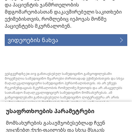
და პაციენტის ჯანმრთელობის
მდგომარეობასთან დაკავშირებული საკითხები
ექიმებისთვის, რომლებიც იეჰოვას მოწმე
პაციენტებს მკურნალობენ.
ვიდეოების ნახვა
ვებგვერდზე jw.org განთავსებულ სამედიცინო განყოფილებაში
მოცემულია სამედიცინო წყაროები ძირითადად ექიმებისთვის და სხვა
მაღალკვალიფიციური სამედიცინო პერსონალისთვის. ის არ უწევს
რეკომენდაციას მკურნალობის რომელიმე მეთოდს და არ ანაცვლებს
სათანადო მაღალკვალიფიციურ სამედიცინო მომსახურებას. ამ
განყოფილებაში განთავსებული სამედიცინო ლიტერატურა არ არის
გამოცემული იეჰოვას მოწმეების მიერ, თუმცა ის ყურადღებას
ამახვილებს სისხლის გადასხმის ალტერნატიულ საშუალებებზე,
უსაფრთხოების პარამეტრები
რომელიც შესაძლოა ყურადსაღები იყოს. თითოეული მედიკოსი
ვალდებულია, ინფორმირებული იყოს მედიცინაში არსებული
მიღწევების თაობაზე, რათა მკურნალობის ის მეთოდი შესთავაზოს
მომსახურების გასაუმჯობესებლად ჩვენ
პაციენტს, რომელიც მისი ჯანმრთელობის მდგომარეობას საუკეთესოდ
ვიყენებთ ქუქი-ფაილებს და სხვა მსგავს
შეესაბამება და არ ეწინააღმდეგება პაციენტის სურვილს,