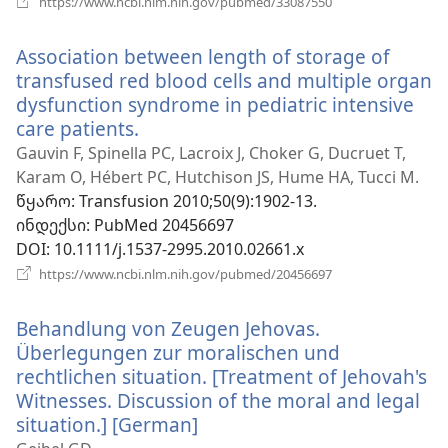
https://www.ncbi.nlm.nih.gov/pubmed/33087550
ახალი
ფანჯარა)
Association between length of storage of
transfused red blood cells and multiple organ
dysfunction syndrome in pediatric intensive
care patients.
(გაიხსნება
ახალი
Gauvin F, Spinella PC, Lacroix J, Choker G, Ducruet T,
ფანჯარა)
Karam O, Hébert PC, Hutchison JS, Hume HA, Tucci M.
წყარო
‎: Transfusion 2010;50(9):1902-13.
ინდექსი
‎: PubMed 20456697
DOI
‎: 10.1111/j.1537-2995.2010.02661.x
(გაიხსნება
https://www.ncbi.nlm.nih.gov/pubmed/20456697
ახალი
ფანჯარა)
Behandlung von Zeugen Jehovas.
Überlegungen zur moralischen und
rechtlichen situation. [Treatment of Jehovah's
Witnesses. Discussion of the moral and legal
situation.] [German]
(გაიხსნება