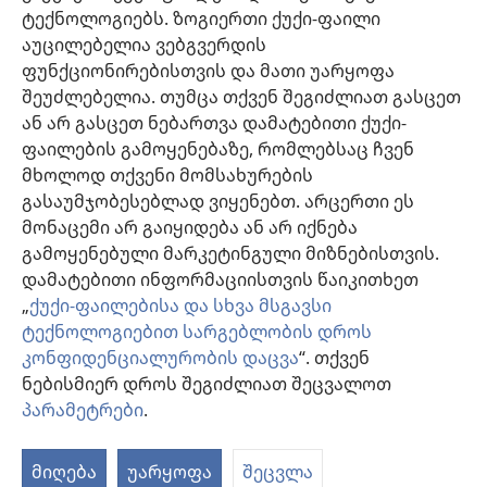
ფასეულობებსა და მრწამსს. აქ მოცემული მკურნალობის მეთოდები
ტექნოლოგიებს. ზოგიერთი ქუქი-ფაილი
გამოიყენება ინდივიდუალურად, პაციენტის საჭიროებების
აუცილებელია ვებგვერდის
გათვალისწინებით.
ფუნქციონირებისთვის და მათი უარყოფა
პაციენტებისთვის: ყოველთვის მიმართეთ თქვენს ექიმს ან სხვა
მაღალკვალიფიციურ სამედიცინო პერსონალს, როდესაც
შეუძლებელია. თუმცა თქვენ შეგიძლიათ გასცეთ
ჯანმრთელობის პრობლემები გექმნებათ ან საჭიროებთ მკურნალობას.
ან არ გასცეთ ნებართვა დამატებითი ქუქი-
მიმართეთ ექიმს, თუ ფიქრობთ, რომ რაღაც გაწუხებთ.
ფაილების გამოყენებაზე, რომლებსაც ჩვენ
ვებგვერდით სარგებლობა შესაძლებელია
დადგენილი წესების
მხოლოდ თქვენი მომსახურების
ფარგლებში
.
გასაუმჯობესებლად ვიყენებთ. არცერთი ეს
მონაცემი არ გაიყიდება ან არ იქნება
გამოყენებული მარკეტინგული მიზნებისთვის.
დამატებითი ინფორმაციისთვის წაიკითხეთ
დიზაინის კონფიგურაცია
„
ქუქი-ფაილებისა და სხვა მსგავსი
ტექნოლოგიებით სარგებლობის დროს
კონფიდენციალურობის დაცვა
“. თქვენ
ნებისმიერ დროს შეგიძლიათ შეცვალოთ
Copyright
© 2026 Watch Tower Bible and Tract Society of Pennsylvania.
ᲡᲐᲠᲒᲔᲑᲚᲝᲑᲘᲡ ᲬᲔᲡᲔᲑᲘ
|
ᲙᲝᲜᲤᲘᲓᲔᲜᲪᲘᲐᲚᲣᲠᲝᲑᲘᲡ ᲞᲝᲚᲘᲢᲘᲙᲐ
პარამეტრები
.
|
ᲣᲡᲐᲤᲠᲗᲮᲝᲔᲑᲘᲡ ᲞᲐᲠᲐᲛᲔᲢᲠᲔᲑᲘ
მიღება
უარყოფა
შეცვლა