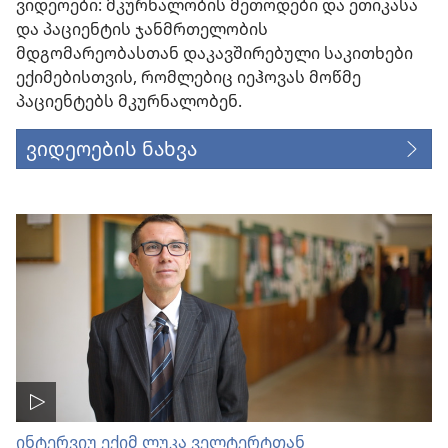
ვიდეოები: მკურნალობის მეთოდები და ეთიკასა
და პაციენტის ჯანმრთელობის
მდგომარეობასთან დაკავშირებული საკითხები
ექიმებისთვის, რომლებიც იეჰოვას მოწმე
პაციენტებს მკურნალობენ.
ვიდეოების ნახვა
ინტერვიუ ექიმ ლუკა ველტერტთან