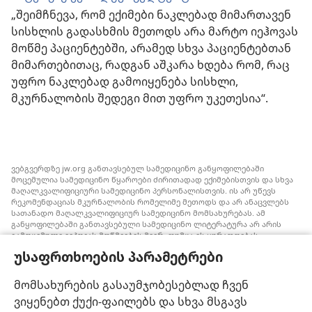
„შეიმჩნევა, რომ ექიმები ნაკლებად მიმართავენ
სისხლის გადასხმის მეთოდს არა მარტო იეჰოვას
მოწმე პაციენტებში, არამედ სხვა პაციენტებთან
მიმართებითაც, რადგან აშკარა ხდება რომ, რაც
უფრო ნაკლებად გამოიყენება სისხლი,
მკურნალობის შედეგი მით უფრო უკეთესია“.
ვებგვერდზე jw.org განთავსებულ სამედიცინო განყოფილებაში
მოცემულია სამედიცინო წყაროები ძირითადად ექიმებისთვის და სხვა
მაღალკვალიფიციური სამედიცინო პერსონალისთვის. ის არ უწევს
რეკომენდაციას მკურნალობის რომელიმე მეთოდს და არ ანაცვლებს
სათანადო მაღალკვალიფიციურ სამედიცინო მომსახურებას. ამ
განყოფილებაში განთავსებული სამედიცინო ლიტერატურა არ არის
გამოცემული იეჰოვას მოწმეების მიერ, თუმცა ის ყურადღებას
ამახვილებს სისხლის გადასხმის ალტერნატიულ საშუალებებზე,
უსაფრთხოების პარამეტრები
რომელიც შესაძლოა ყურადსაღები იყოს. თითოეული მედიკოსი
ვალდებულია, ინფორმირებული იყოს მედიცინაში არსებული
მიღწევების თაობაზე, რათა მკურნალობის ის მეთოდი შესთავაზოს
მომსახურების გასაუმჯობესებლად ჩვენ
პაციენტს, რომელიც მისი ჯანმრთელობის მდგომარეობას საუკეთესოდ
ვიყენებთ ქუქი-ფაილებს და სხვა მსგავს
შეესაბამება და არ ეწინააღმდეგება პაციენტის სურვილს,