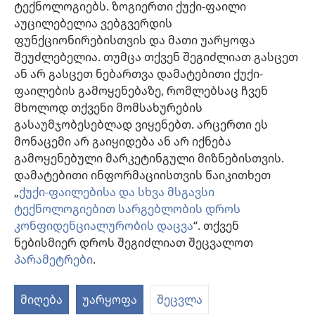
ფასეულობებსა და მრწამსს. აქ მოცემული მკურნალობის მეთოდები
ტექნოლოგიებს. ზოგიერთი ქუქი-ფაილი
გამოიყენება ინდივიდუალურად, პაციენტის საჭიროებების
აუცილებელია ვებგვერდის
გათვალისწინებით.
ფუნქციონირებისთვის და მათი უარყოფა
პაციენტებისთვის: ყოველთვის მიმართეთ თქვენს ექიმს ან სხვა
მაღალკვალიფიციურ სამედიცინო პერსონალს, როდესაც
შეუძლებელია. თუმცა თქვენ შეგიძლიათ გასცეთ
ჯანმრთელობის პრობლემები გექმნებათ ან საჭიროებთ მკურნალობას.
ან არ გასცეთ ნებართვა დამატებითი ქუქი-
მიმართეთ ექიმს, თუ ფიქრობთ, რომ რაღაც გაწუხებთ.
ფაილების გამოყენებაზე, რომლებსაც ჩვენ
ვებგვერდით სარგებლობა შესაძლებელია
დადგენილი წესების
მხოლოდ თქვენი მომსახურების
ფარგლებში
.
გასაუმჯობესებლად ვიყენებთ. არცერთი ეს
მონაცემი არ გაიყიდება ან არ იქნება
გამოყენებული მარკეტინგული მიზნებისთვის.
დამატებითი ინფორმაციისთვის წაიკითხეთ
დიზაინის კონფიგურაცია
„
ქუქი-ფაილებისა და სხვა მსგავსი
ტექნოლოგიებით სარგებლობის დროს
კონფიდენციალურობის დაცვა
“. თქვენ
ნებისმიერ დროს შეგიძლიათ შეცვალოთ
Copyright
© 2026 Watch Tower Bible and Tract Society of Pennsylvania.
ᲡᲐᲠᲒᲔᲑᲚᲝᲑᲘᲡ ᲬᲔᲡᲔᲑᲘ
|
ᲙᲝᲜᲤᲘᲓᲔᲜᲪᲘᲐᲚᲣᲠᲝᲑᲘᲡ ᲞᲝᲚᲘᲢᲘᲙᲐ
პარამეტრები
.
|
ᲣᲡᲐᲤᲠᲗᲮᲝᲔᲑᲘᲡ ᲞᲐᲠᲐᲛᲔᲢᲠᲔᲑᲘ
მიღება
უარყოფა
შეცვლა