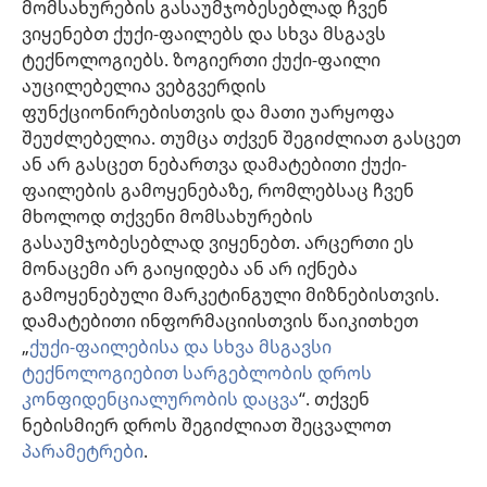
მომსახურების გასაუმჯობესებლად ჩვენ
პაციენტს, რომელიც მისი ჯანმრთელობის მდგომარეობას საუკეთესოდ
ვიყენებთ ქუქი-ფაილებს და სხვა მსგავს
შეესაბამება და არ ეწინააღმდეგება პაციენტის სურვილს,
ფასეულობებსა და მრწამსს. აქ მოცემული მკურნალობის მეთოდები
ტექნოლოგიებს. ზოგიერთი ქუქი-ფაილი
გამოიყენება ინდივიდუალურად, პაციენტის საჭიროებების
აუცილებელია ვებგვერდის
გათვალისწინებით.
ფუნქციონირებისთვის და მათი უარყოფა
პაციენტებისთვის: ყოველთვის მიმართეთ თქვენს ექიმს ან სხვა
მაღალკვალიფიციურ სამედიცინო პერსონალს, როდესაც
შეუძლებელია. თუმცა თქვენ შეგიძლიათ გასცეთ
ჯანმრთელობის პრობლემები გექმნებათ ან საჭიროებთ მკურნალობას.
ან არ გასცეთ ნებართვა დამატებითი ქუქი-
მიმართეთ ექიმს, თუ ფიქრობთ, რომ რაღაც გაწუხებთ.
ფაილების გამოყენებაზე, რომლებსაც ჩვენ
ვებგვერდით სარგებლობა შესაძლებელია
დადგენილი წესების
მხოლოდ თქვენი მომსახურების
ფარგლებში
.
გასაუმჯობესებლად ვიყენებთ. არცერთი ეს
მონაცემი არ გაიყიდება ან არ იქნება
გამოყენებული მარკეტინგული მიზნებისთვის.
დამატებითი ინფორმაციისთვის წაიკითხეთ
დიზაინის კონფიგურაცია
„
ქუქი-ფაილებისა და სხვა მსგავსი
ტექნოლოგიებით სარგებლობის დროს
კონფიდენციალურობის დაცვა
“. თქვენ
Copyright
© 2026 Watch Tower Bible and Tract Society of Pennsylvania.
ნებისმიერ დროს შეგიძლიათ შეცვალოთ
ᲡᲐᲠᲒᲔᲑᲚᲝᲑᲘᲡ ᲬᲔᲡᲔᲑᲘ
|
ᲙᲝᲜᲤᲘᲓᲔᲜᲪᲘᲐᲚᲣᲠᲝᲑᲘᲡ ᲞᲝᲚᲘᲢᲘᲙᲐ
პარამეტრები
.
|
ᲣᲡᲐᲤᲠᲗᲮᲝᲔᲑᲘᲡ ᲞᲐᲠᲐᲛᲔᲢᲠᲔᲑᲘ