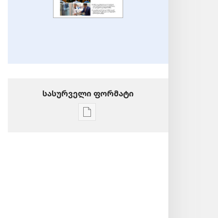
სასურველი ფორმატი
პუბლიკაციების
ჩამოტვირთვის
ვარიანტები
საავადმყოფოებთან
თანამშრომლობის
კომიტეტები
იეჰოვას
მოწმეებისთვის