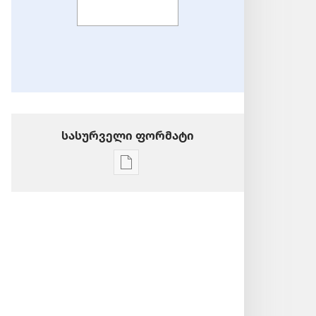
სასურველი ფორმატი
პუბლიკაციების
ჩამოტვირთვის
ვარიანტები
მკურნალობის
სტრატეგიები
სისხლის
გადასხმის
ასარიდებლად