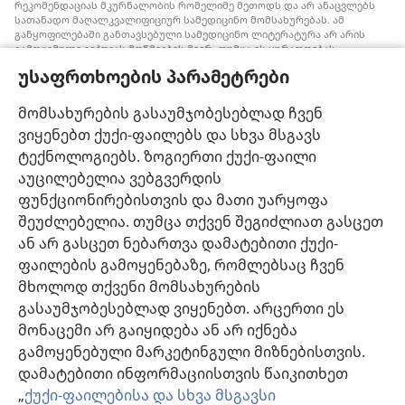
რეკომენდაციას მკურნალობის რომელიმე მეთოდს და არ ანაცვლებს
სათანადო მაღალკვალიფიციურ სამედიცინო მომსახურებას. ამ
განყოფილებაში განთავსებული სამედიცინო ლიტერატურა არ არის
გამოცემული იეჰოვას მოწმეების მიერ, თუმცა ის ყურადღებას
ამახვილებს სისხლის გადასხმის ალტერნატიულ საშუალებებზე,
უსაფრთხოების პარამეტრები
რომელიც შესაძლოა ყურადსაღები იყოს. თითოეული მედიკოსი
ვალდებულია, ინფორმირებული იყოს მედიცინაში არსებული
მიღწევების თაობაზე, რათა მკურნალობის ის მეთოდი შესთავაზოს
მომსახურების გასაუმჯობესებლად ჩვენ
პაციენტს, რომელიც მისი ჯანმრთელობის მდგომარეობას საუკეთესოდ
ვიყენებთ ქუქი-ფაილებს და სხვა მსგავს
შეესაბამება და არ ეწინააღმდეგება პაციენტის სურვილს,
ფასეულობებსა და მრწამსს. აქ მოცემული მკურნალობის მეთოდები
ტექნოლოგიებს. ზოგიერთი ქუქი-ფაილი
გამოიყენება ინდივიდუალურად, პაციენტის საჭიროებების
აუცილებელია ვებგვერდის
გათვალისწინებით.
ფუნქციონირებისთვის და მათი უარყოფა
პაციენტებისთვის: ყოველთვის მიმართეთ თქვენს ექიმს ან სხვა
მაღალკვალიფიციურ სამედიცინო პერსონალს, როდესაც
შეუძლებელია. თუმცა თქვენ შეგიძლიათ გასცეთ
ჯანმრთელობის პრობლემები გექმნებათ ან საჭიროებთ მკურნალობას.
ან არ გასცეთ ნებართვა დამატებითი ქუქი-
მიმართეთ ექიმს, თუ ფიქრობთ, რომ რაღაც გაწუხებთ.
ფაილების გამოყენებაზე, რომლებსაც ჩვენ
ვებგვერდით სარგებლობა შესაძლებელია
დადგენილი წესების
მხოლოდ თქვენი მომსახურების
ფარგლებში
.
გასაუმჯობესებლად ვიყენებთ. არცერთი ეს
მონაცემი არ გაიყიდება ან არ იქნება
გამოყენებული მარკეტინგული მიზნებისთვის.
დამატებითი ინფორმაციისთვის წაიკითხეთ
დიზაინის კონფიგურაცია
„
ქუქი-ფაილებისა და სხვა მსგავსი