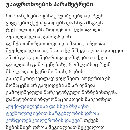
უსაფრთხოების პარამეტრები
რომელიც შესაძლოა ყურადსაღები იყოს. თითოეული მედიკოსი
ვალდებულია, ინფორმირებული იყოს მედიცინაში არსებული
მიღწევების თაობაზე, რათა მკურნალობის ის მეთოდი შესთავაზოს
მომსახურების გასაუმჯობესებლად ჩვენ
პაციენტს, რომელიც მისი ჯანმრთელობის მდგომარეობას საუკეთესოდ
ვიყენებთ ქუქი-ფაილებს და სხვა მსგავს
შეესაბამება და არ ეწინააღმდეგება პაციენტის სურვილს,
ფასეულობებსა და მრწამსს. აქ მოცემული მკურნალობის მეთოდები
ტექნოლოგიებს. ზოგიერთი ქუქი-ფაილი
გამოიყენება ინდივიდუალურად, პაციენტის საჭიროებების
აუცილებელია ვებგვერდის
გათვალისწინებით.
ფუნქციონირებისთვის და მათი უარყოფა
პაციენტებისთვის: ყოველთვის მიმართეთ თქვენს ექიმს ან სხვა
მაღალკვალიფიციურ სამედიცინო პერსონალს, როდესაც
შეუძლებელია. თუმცა თქვენ შეგიძლიათ გასცეთ
ჯანმრთელობის პრობლემები გექმნებათ ან საჭიროებთ მკურნალობას.
ან არ გასცეთ ნებართვა დამატებითი ქუქი-
მიმართეთ ექიმს, თუ ფიქრობთ, რომ რაღაც გაწუხებთ.
ფაილების გამოყენებაზე, რომლებსაც ჩვენ
ვებგვერდით სარგებლობა შესაძლებელია
დადგენილი წესების
მხოლოდ თქვენი მომსახურების
ფარგლებში
.
გასაუმჯობესებლად ვიყენებთ. არცერთი ეს
მონაცემი არ გაიყიდება ან არ იქნება
გამოყენებული მარკეტინგული მიზნებისთვის.
დამატებითი ინფორმაციისთვის წაიკითხეთ
დიზაინის კონფიგურაცია
„
ქუქი-ფაილებისა და სხვა მსგავსი
ტექნოლოგიებით სარგებლობის დროს
კონფიდენციალურობის დაცვა
“. თქვენ
ნებისმიერ დროს შეგიძლიათ შეცვალოთ
Copyright
© 2026 Watch Tower Bible and Tract Society of Pennsylvania.