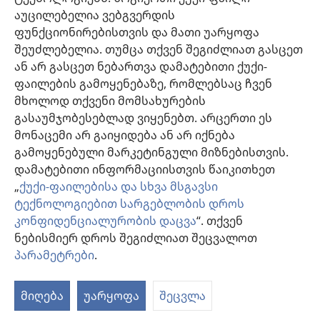
გამოიყენება ინდივიდუალურად, პაციენტის საჭიროებების
აუცილებელია ვებგვერდის
გათვალისწინებით.
ფუნქციონირებისთვის და მათი უარყოფა
პაციენტებისთვის: ყოველთვის მიმართეთ თქვენს ექიმს ან სხვა
მაღალკვალიფიციურ სამედიცინო პერსონალს, როდესაც
შეუძლებელია. თუმცა თქვენ შეგიძლიათ გასცეთ
ჯანმრთელობის პრობლემები გექმნებათ ან საჭიროებთ მკურნალობას.
ან არ გასცეთ ნებართვა დამატებითი ქუქი-
მიმართეთ ექიმს, თუ ფიქრობთ, რომ რაღაც გაწუხებთ.
ფაილების გამოყენებაზე, რომლებსაც ჩვენ
ვებგვერდით სარგებლობა შესაძლებელია
დადგენილი წესების
მხოლოდ თქვენი მომსახურების
ფარგლებში
.
გასაუმჯობესებლად ვიყენებთ. არცერთი ეს
მონაცემი არ გაიყიდება ან არ იქნება
გამოყენებული მარკეტინგული მიზნებისთვის.
დამატებითი ინფორმაციისთვის წაიკითხეთ
დიზაინის კონფიგურაცია
„
ქუქი-ფაილებისა და სხვა მსგავსი
ტექნოლოგიებით სარგებლობის დროს
კონფიდენციალურობის დაცვა
“. თქვენ
ნებისმიერ დროს შეგიძლიათ შეცვალოთ
Copyright
© 2026 Watch Tower Bible and Tract Society of Pennsylvania.
ᲡᲐᲠᲒᲔᲑᲚᲝᲑᲘᲡ ᲬᲔᲡᲔᲑᲘ
|
ᲙᲝᲜᲤᲘᲓᲔᲜᲪᲘᲐᲚᲣᲠᲝᲑᲘᲡ ᲞᲝᲚᲘᲢᲘᲙᲐ
პარამეტრები
.
|
ᲣᲡᲐᲤᲠᲗᲮᲝᲔᲑᲘᲡ ᲞᲐᲠᲐᲛᲔᲢᲠᲔᲑᲘ
მიღება
უარყოფა
შეცვლა