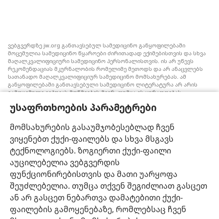
ვებგვერდზე jw.org განთავსებულ სამედიცინო განყოფილებაში
მოცემულია სამედიცინო წყაროები ძირითადად ექიმებისთვის და სხვა
მაღალკვალიფიციური სამედიცინო პერსონალისთვის. ის არ უწევს
რეკომენდაციას მკურნალობის რომელიმე მეთოდს და არ ანაცვლებს
სათანადო მაღალკვალიფიციურ სამედიცინო მომსახურებას. ამ
განყოფილებაში განთავსებული სამედიცინო ლიტერატურა არ არის
გამოცემული იეჰოვას მოწმეების მიერ, თუმცა ის ყურადღებას
ამახვილებს სისხლის გადასხმის ალტერნატიულ საშუალებებზე,
უსაფრთხოების პარამეტრები
რომელიც შესაძლოა ყურადსაღები იყოს. თითოეული მედიკოსი
ვალდებულია, ინფორმირებული იყოს მედიცინაში არსებული
მიღწევების თაობაზე, რათა მკურნალობის ის მეთოდი შესთავაზოს
მომსახურების გასაუმჯობესებლად ჩვენ
პაციენტს, რომელიც მისი ჯანმრთელობის მდგომარეობას საუკეთესოდ
ვიყენებთ ქუქი-ფაილებს და სხვა მსგავს
შეესაბამება და არ ეწინააღმდეგება პაციენტის სურვილს,
ფასეულობებსა და მრწამსს. აქ მოცემული მკურნალობის მეთოდები
ტექნოლოგიებს. ზოგიერთი ქუქი-ფაილი
გამოიყენება ინდივიდუალურად, პაციენტის საჭიროებების
აუცილებელია ვებგვერდის
გათვალისწინებით.
ფუნქციონირებისთვის და მათი უარყოფა
პაციენტებისთვის: ყოველთვის მიმართეთ თქვენს ექიმს ან სხვა
მაღალკვალიფიციურ სამედიცინო პერსონალს, როდესაც
შეუძლებელია. თუმცა თქვენ შეგიძლიათ გასცეთ
ჯანმრთელობის პრობლემები გექმნებათ ან საჭიროებთ მკურნალობას.
ან არ გასცეთ ნებართვა დამატებითი ქუქი-
მიმართეთ ექიმს, თუ ფიქრობთ, რომ რაღაც გაწუხებთ.
ფაილების გამოყენებაზე, რომლებსაც ჩვენ
ვებგვერდით სარგებლობა შესაძლებელია
დადგენილი წესების