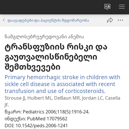
ვებსაიტ
მე
ენის
ნა
დაავადებები და პაციენტის მდგომარეობა
შეცვლა
ᲜᲐᲛᲒᲚᲝᲡᲔᲑᲠᲣᲯᲠᲔᲓᲝᲕᲐᲜᲘ ᲐᲜᲔᲛᲘᲐ
ტრანსფუზიის რისკი და
გაუთვალისწინებელი
შემთხვევები
Primary hemorrhagic stroke in children with
sickle cell disease is associated with recent
transfusion and use of corticosteroids.
(გაიხსნე
ახალი
Strouse JJ, Hulbert ML, DeBaun MR, Jordan LC, Casella
ფანჯარა
JF.
წყარო
‎: Pediatrics 2006;118(5):1916-24.
ინდექსი
‎: PubMed 17079562
DOI
‎: 10.1542/peds.2006-1241