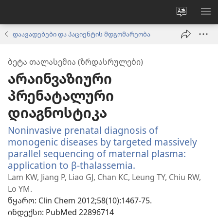
ვებსაიტ
მე
ენის
ნა
დაავადებები და პაციენტის მდგომარეობა
შეცვლა
ᲑᲔᲢᲐ ᲗᲐᲚᲐᲡᲔᲛᲘᲐ (ᲖᲠᲓᲐᲡᲠᲣᲚᲔᲑᲘ)
არაინვაზიური
პრენატალური
დიაგნოსტიკა
Noninvasive prenatal diagnosis of
monogenic diseases by targeted massively
parallel sequencing of maternal plasma:
application to β-thalassemia.
(გაიხსნება
ახალი
Lam KW, Jiang P, Liao GJ, Chan KC, Leung TY, Chiu RW,
ფანჯარა)
Lo YM.
წყარო
‎: Clin Chem 2012;58(10):1467-75.
ინდექსი
‎: PubMed 22896714