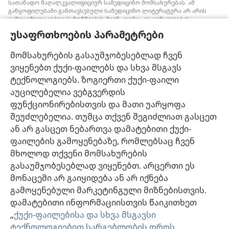
სათანადო მაღალკვალიფიციურ სამედიცინო მომსახურებას. ამ
განყოფილებაში განთავსებული სამედიცინო ლიტერატურა არ არის
გამოცემული იეჰოვას მოწმეების მიერ, თუმცა ის ყურადღებას
ამახვილებს სისხლის გადასხმის ალტერნატიულ საშუალებებზე,
უსაფრთხოების პარამეტრები
რომელიც შესაძლოა ყურადსაღები იყოს. თითოეული მედიკოსი
ვალდებულია, ინფორმირებული იყოს მედიცინაში არსებული
მიღწევების თაობაზე, რათა მკურნალობის ის მეთოდი შესთავაზოს
მომსახურების გასაუმჯობესებლად ჩვენ
პაციენტს, რომელიც მისი ჯანმრთელობის მდგომარეობას საუკეთესოდ
ვიყენებთ ქუქი-ფაილებს და სხვა მსგავს
შეესაბამება და არ ეწინააღმდეგება პაციენტის სურვილს,
ფასეულობებსა და მრწამსს. აქ მოცემული მკურნალობის მეთოდები
ტექნოლოგიებს. ზოგიერთი ქუქი-ფაილი
გამოიყენება ინდივიდუალურად, პაციენტის საჭიროებების
აუცილებელია ვებგვერდის
გათვალისწინებით.
ფუნქციონირებისთვის და მათი უარყოფა
პაციენტებისთვის: ყოველთვის მიმართეთ თქვენს ექიმს ან სხვა
მაღალკვალიფიციურ სამედიცინო პერსონალს, როდესაც
შეუძლებელია. თუმცა თქვენ შეგიძლიათ გასცეთ
ჯანმრთელობის პრობლემები გექმნებათ ან საჭიროებთ მკურნალობას.
ან არ გასცეთ ნებართვა დამატებითი ქუქი-
მიმართეთ ექიმს, თუ ფიქრობთ, რომ რაღაც გაწუხებთ.
ფაილების გამოყენებაზე, რომლებსაც ჩვენ
ვებგვერდით სარგებლობა შესაძლებელია
დადგენილი წესების
მხოლოდ თქვენი მომსახურების
ფარგლებში
.
გასაუმჯობესებლად ვიყენებთ. არცერთი ეს
მონაცემი არ გაიყიდება ან არ იქნება
გამოყენებული მარკეტინგული მიზნებისთვის.
დამატებითი ინფორმაციისთვის წაიკითხეთ
დიზაინის კონფიგურაცია
„
ქუქი-ფაილებისა და სხვა მსგავსი
ტექნოლოგიებით სარგებლობის დროს