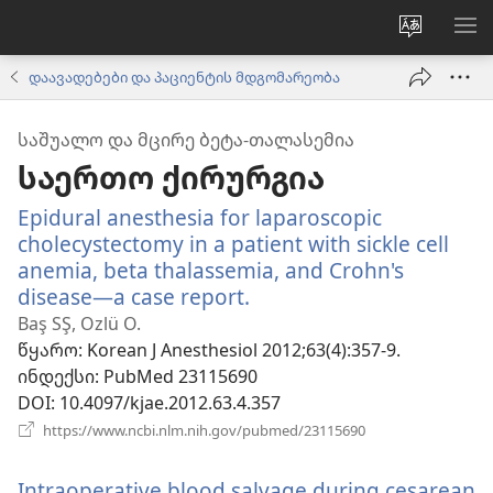
ვებსაიტ
მე
ენის
ნა
დაავადებები და პაციენტის მდგომარეობა
შეცვლა
ᲡᲐᲨᲣᲐᲚᲝ ᲓᲐ ᲛᲪᲘᲠᲔ ᲑᲔᲢᲐ-ᲗᲐᲚᲐᲡᲔᲛᲘᲐ
საერთო ქირურგია
Epidural anesthesia for laparoscopic
cholecystectomy in a patient with sickle cell
anemia, beta thalassemia, and Crohn's
disease—a case report.
(გაიხსნება
ახალი
Baş SŞ, Ozlü O.
ფანჯარა)
წყარო
‎: Korean J Anesthesiol 2012;63(4):357-9.
ინდექსი
‎: PubMed 23115690
DOI
‎: 10.4097/kjae.2012.63.4.357
(გაიხსნება
https://www.ncbi.nlm.nih.gov/pubmed/23115690
ახალი
ფანჯარა)
Intraoperative blood salvage during cesarean