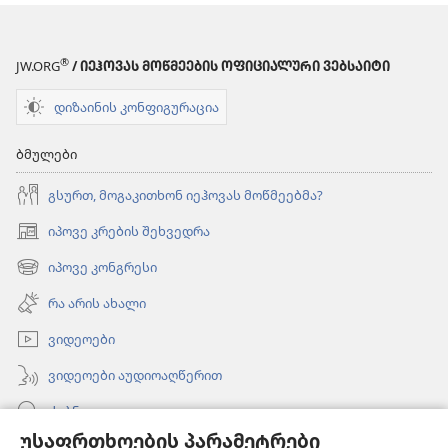
®
JW.ORG
/ ᲘᲔᲰᲝᲕᲐᲡ ᲛᲝᲬᲛᲔᲔᲑᲘᲡ ᲝᲤᲘᲪᲘᲐᲚᲣᲠᲘ ᲕᲔᲑᲡᲐᲘᲢᲘ
დიზაინის კონფიგურაცია
ბმულები
გსურთ, მოგაკითხონ იეჰოვას მოწმეებმა?
იპოვე კრების შეხვედრა
(გაიხსნება
ახალი
იპოვე კონგრესი
(გაიხსნება
ფანჯარა)
ახალი
რა არის ახალი
ფანჯარა)
ვიდეოები
ვიდეოები აუდიოაღწერით
ძებნა
უსაფრთხოების პარამეტრები
ინფორმაცია ექიმებისთვის