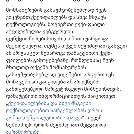
მომსახურების გასაუმჯობესებლად ჩვენ
ინფორმაცია ოფიციალური პირებისთვის
ვიყენებთ ქუქი-ფაილებს და სხვა მსგავს
დახმარება
ტექნოლოგიებს. ზოგიერთი ქუქი-ფაილი
აუცილებელია ვებგვერდის
შესაწირავები
ფუნქციონირებისთვის და მათი უარყოფა
(გაიხსნება
ახალი
შეუძლებელია. თუმცა თქვენ შეგიძლიათ გასცეთ
ფანჯარა)
ან არ გასცეთ ნებართვა დამატებითი ქუქი-
საგუშაგო კოშკის ონლაინ ბიბლიოთეკა™
(გაიხსნება
ფაილების გამოყენებაზე, რომლებსაც ჩვენ
ახალი
®
JW Hub
მხოლოდ თქვენი მომსახურების
ფანჯარა)
(გაიხსნება
გასაუმჯობესებლად ვიყენებთ. არცერთი ეს
ახალი
®
JW ბიბლიოთეკა
ფანჯარა)
მონაცემი არ გაიყიდება ან არ იქნება
გამოყენებული მარკეტინგული მიზნებისთვის.
„საგუშაგო კოშკის ბიბლიოთეკა“
დამატებითი ინფორმაციისთვის წაიკითხეთ
„
ქუქი-ფაილებისა და სხვა მსგავსი
ტექნოლოგიებით სარგებლობის დროს
კონფიდენციალურობის დაცვა
“. თქვენ
Copyright
© 2026 Watch Tower Bible and Tract Society of Pennsylvania.
ნებისმიერ დროს შეგიძლიათ შეცვალოთ
ᲡᲐᲠᲒᲔᲑᲚᲝᲑᲘᲡ ᲬᲔᲡᲔᲑᲘ
|
ᲙᲝᲜᲤᲘᲓᲔᲜᲪᲘᲐᲚᲣᲠᲝᲑᲘᲡ ᲞᲝᲚᲘᲢᲘᲙᲐ
პარამეტრები
.