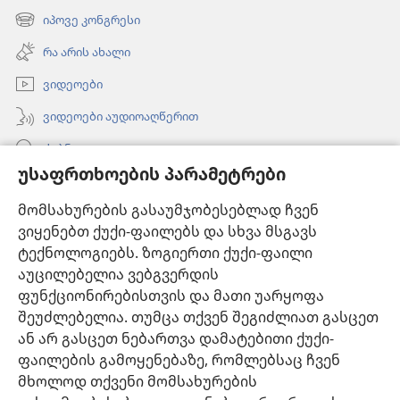
ახალი
იპოვე კონგრესი
(გაიხსნება
ფანჯარა)
ახალი
რა არის ახალი
ფანჯარა)
ვიდეოები
ვიდეოები აუდიოაღწერით
ძებნა
უსაფრთხოების პარამეტრები
ინფორმაცია ექიმებისთვის
მომსახურების გასაუმჯობესებლად ჩვენ
ინფორმაცია ოფიციალური პირებისთვის
ვიყენებთ ქუქი-ფაილებს და სხვა მსგავს
დახმარება
ტექნოლოგიებს. ზოგიერთი ქუქი-ფაილი
აუცილებელია ვებგვერდის
შესაწირავები
ფუნქციონირებისთვის და მათი უარყოფა
(გაიხსნება
ახალი
შეუძლებელია. თუმცა თქვენ შეგიძლიათ გასცეთ
ფანჯარა)
ან არ გასცეთ ნებართვა დამატებითი ქუქი-
საგუშაგო კოშკის ონლაინ ბიბლიოთეკა™
(გაიხსნება
ფაილების გამოყენებაზე, რომლებსაც ჩვენ
ახალი
®
JW Hub
მხოლოდ თქვენი მომსახურების
ფანჯარა)
(გაიხსნება