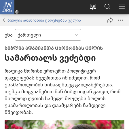
JW.ORG
შესვლა
(გაიხსნება
ვებსაიტის
ძებნა
მე
ახალი
ენის
ვებსაიტ
ნა
ბიბლია ადამიანთა ცხოვრებას ცვლის
ფანჯარა)
შეცვლა
JW.ORG
ენა
ᲑᲘᲑᲚᲘᲐ ᲐᲓᲐᲛᲘᲐᲜᲗᲐ ᲪᲮᲝᲕᲠᲔᲑᲐᲡ ᲪᲕᲚᲘᲡ
სამართალს ვეძებდი
რაფიკა მორისი ერთ-ერთ პოლიტიკურ
დაჯგუფებას შეუერთდა იმ იმედით, რომ
უსამართლობის წინააღმდეგ გაილაშქრებდა.
თუმცა მოგვიანებით მან ბიბლიიდან გაიგო, რომ
მხოლოდ ღვთის სამეფო მოუღებს ბოლოს
უსამართლობას და დაამყარებს ნამდვილ
მშვიდობას.