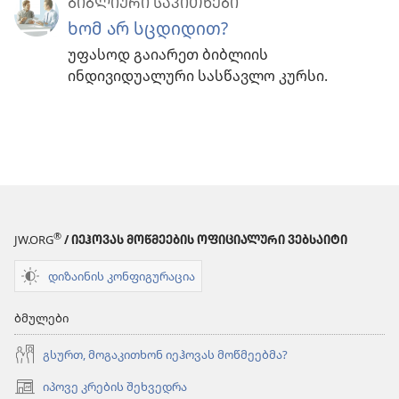
ᲑᲘᲑᲚᲘᲣᲠᲘ ᲡᲐᲙᲘᲗᲮᲔᲑᲘ
ხომ არ სცდიდით?
უფასოდ გაიარეთ ბიბლიის
ინდივიდუალური სასწავლო კურსი.
®
JW.ORG
/ ᲘᲔᲰᲝᲕᲐᲡ ᲛᲝᲬᲛᲔᲔᲑᲘᲡ ᲝᲤᲘᲪᲘᲐᲚᲣᲠᲘ ᲕᲔᲑᲡᲐᲘᲢᲘ
დიზაინის კონფიგურაცია
ბმულები
გსურთ, მოგაკითხონ იეჰოვას მოწმეებმა?
იპოვე კრების შეხვედრა
(გაიხსნება