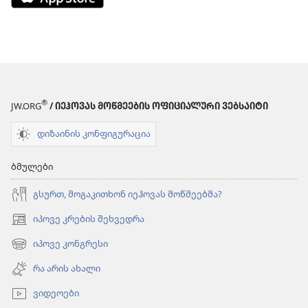
on
the
App
Store
(გაიხსნება
ახალი
®
ფანჯარა)
JW.ORG
/ ᲘᲔᲰᲝᲕᲐᲡ ᲛᲝᲬᲛᲔᲔᲑᲘᲡ ᲝᲤᲘᲪᲘᲐᲚᲣᲠᲘ ᲕᲔᲑᲡᲐᲘᲢᲘ
დიზაინის კონფიგურაცია
ბმულები
გსურთ, მოგაკითხონ იეჰოვას მოწმეებმა?
იპოვე კრების შეხვედრა
(გაიხსნება
ახალი
იპოვე კონგრესი
(გაიხსნება
ფანჯარა)
ახალი
რა არის ახალი
ფანჯარა)
ვიდეოები