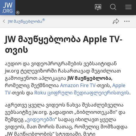
JW.ORG
შესვლა
(გაიხსნება
ვებსაიტის
ძებნა
მე
ახალი
ენის
ვებსაიტ
ნა
®
JW მაუწყებლობა
ფანჯარა)
შეცვლა
JW.ORG
JW მაუწყებლობა Apple TV-
თვის
აუდიო და ვიდეოპროგრამების ვებსაიტიდან
jw.org ტელევიზორში ჩასართავად შეგიძლიათ
გამოიყენოთ აპლიკაცია
JW მაუწყებლობა,
რომელიც შექმნილია
Amazon Fire TV
-თვის,
Apple
TV
-თვის და
Roku ციფრული მედიაფლეიერისთვის
.
აგრეთვე ყველა ვიდეოს ნახვა შესაძლებველია
ვებსაიტზე jw.org. გადადით „ბიბლიოთეკაში“ და
შემდეგ „
ვიდეოებში
“ სადაც იხილავთ ყველა
ვიდეოს, მათ შორის მათაც, რომელიც მომზადდა
„JW მაუწყებლობის“ სტუდიაში. მეტი