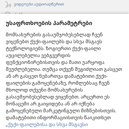
ვიდეოები აუდიოაღწერით
ძებნა
უსაფრთხოების პარამეტრები
ინფორმაცია ექიმებისთვის
მომსახურების გასაუმჯობესებლად ჩვენ
ინფორმაცია ოფიციალური პირებისთვის
ვიყენებთ ქუქი-ფაილებს და სხვა მსგავს
დახმარება
ტექნოლოგიებს. ზოგიერთი ქუქი-ფაილი
აუცილებელია ვებგვერდის
შესაწირავები
ფუნქციონირებისთვის და მათი უარყოფა
(გაიხსნება
ახალი
შეუძლებელია. თუმცა თქვენ შეგიძლიათ გასცეთ
ფანჯარა)
ან არ გასცეთ ნებართვა დამატებითი ქუქი-
საგუშაგო კოშკის ონლაინ ბიბლიოთეკა™
(გაიხსნება
ფაილების გამოყენებაზე, რომლებსაც ჩვენ
ახალი
®
JW Hub
მხოლოდ თქვენი მომსახურების
ფანჯარა)
(გაიხსნება
გასაუმჯობესებლად ვიყენებთ. არცერთი ეს
ახალი
®
JW ბიბლიოთეკა
ფანჯარა)
მონაცემი არ გაიყიდება ან არ იქნება
გამოყენებული მარკეტინგული მიზნებისთვის.
„საგუშაგო კოშკის ბიბლიოთეკა“
დამატებითი ინფორმაციისთვის წაიკითხეთ
„
ქუქი-ფაილებისა და სხვა მსგავსი