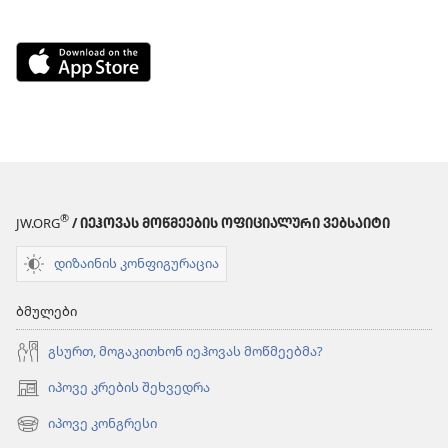
Download
on
the
App
Store
(გაიხსნება
ახალი
®
ფანჯარა)
JW.ORG
/ ᲘᲔᲰᲝᲕᲐᲡ ᲛᲝᲬᲛᲔᲔᲑᲘᲡ ᲝᲤᲘᲪᲘᲐᲚᲣᲠᲘ ᲕᲔᲑᲡᲐᲘᲢᲘ
დიზაინის კონფიგურაცია
ბმულები
გსურთ, მოგაკითხონ იეჰოვას მოწმეებმა?
იპოვე კრების შეხვედრა
(გაიხსნება
ახალი
იპოვე კონგრესი
(გაიხსნება
ფანჯარა)