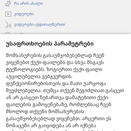
ახალი
რა არის ახალი
ფანჯარა)
ვიდეოები
ვიდეოები აუდიოაღწერით
ძებნა
უსაფრთხოების პარამეტრები
ინფორმაცია ექიმებისთვის
მომსახურების გასაუმჯობესებლად ჩვენ
ინფორმაცია ოფიციალური პირებისთვის
ვიყენებთ ქუქი-ფაილებს და სხვა მსგავს
დახმარება
ტექნოლოგიებს. ზოგიერთი ქუქი-ფაილი
აუცილებელია ვებგვერდის
შესაწირავები
ფუნქციონირებისთვის და მათი უარყოფა
(გაიხსნება
ახალი
შეუძლებელია. თუმცა თქვენ შეგიძლიათ გასცეთ
ფანჯარა)
ან არ გასცეთ ნებართვა დამატებითი ქუქი-
საგუშაგო კოშკის ონლაინ ბიბლიოთეკა™
(გაიხსნება
ფაილების გამოყენებაზე, რომლებსაც ჩვენ
ახალი
®
JW Hub
მხოლოდ თქვენი მომსახურების
ფანჯარა)
(გაიხსნება
გასაუმჯობესებლად ვიყენებთ. არცერთი ეს
ახალი
®
JW ბიბლიოთეკა
ფანჯარა)
მონაცემი არ გაიყიდება ან არ იქნება