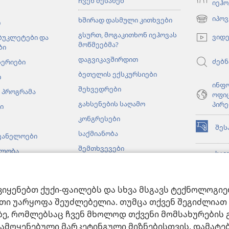
ჩვენ შესახებ
იეჰო
იპოვ
ხშირად დასმული კითხვები
ი
(გაიხსნე
ახალი
გსურთ, მოგაკითხონ იეჰოვას
ვიდ
 ბუკლეტები და
ფანჯარა)
მოწმეებმა?
ბი
დაგვიკავშირდით
ძებნ
სერიები
ბეთელის ექსკურსიები
ი
ინფ
შეხვედრები
 პროგრამა
ოფი
გახსენების საღამო
პირე
ი
კონგრესები
შეს
(გაიხსნე
საქმიანობა
ვანელოები
ახალი
შემთხვევები
ბლობა
ფანჯარა)
საგ
იეჰოვას მოწმეები
ონლ
(გაიხსნე
სხვადასხვა ქვეყანაში
ბიბ
ახალი
ფანჯარა)
ვიყენებთ ქუქი-ფაილებს და სხვა მსგავს ტექნოლოგი
JW 
მები
თი უარყოფა შეუძლებელია. თუმცა თქვენ შეგიძლიათ 
ხატვრული კითხვა
ზე, რომლებსაც ჩვენ მხოლოდ თქვენი მომსახურების 
ა გამოყენებული მარკეტინგული მიზნებისთვის. დამატ