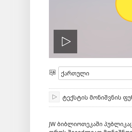
ჩართეთ
ვიდეო
ენის
არჩევა
ტექსტის მონიშვნის ფუნ
ჩართვა
JW ბიბლიოთეკაში პუბლიკაც