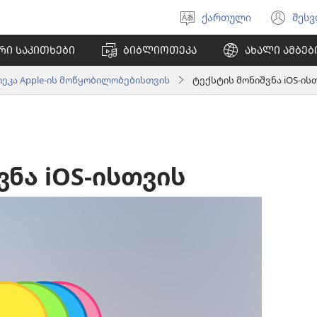
ქართული
შეს
აირჩიეთ
(გა
ენა
ახ
ᲠᲘ ᲡᲐᲙᲘᲗᲮᲔᲑᲘ
ᲑᲘᲑᲚᲘᲝᲗᲔᲙᲐ
ᲐᲮᲐᲚᲘ ᲐᲛᲑᲔᲑ
ფა
ეკა Apple-ის მოწყობილობებისთვის
ტექსტის მონიშვნა iOS-ის
ვნა iOS-ისთვის