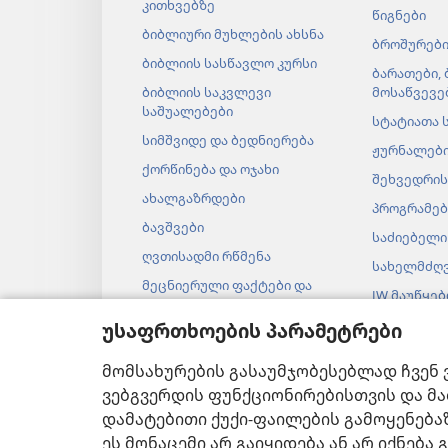
კითხვებზე
წიგნები
ბიბლიური მუხლების ახსნა
ბროშურებ
ბიბლიის სასწავლო კურსი
ბარათები,
ბიბლიის საკვლევი
მოსაწვევე
საშუალებები
სტატიათა 
სიმშვიდე და ბედნიერება
ჟურნალებ
ქორწინება და ოჯახი
შეხვედრის
ახალგაზრდები
პროგრამებ
ბავშვები
საძიებელი
ღვთისადმი რწმენა
სახელმძღ
მეცნიერული ფაქტები და
JW მაუწყე
ბიბლია
ვიდეოები
უსაფრთხოების პარამეტრები
ისტორიული ფაქტები და
ბიბლია
მუსიკა
მომსახურების გასაუმჯობესებლად ჩვენ 
აუდიოდრა
ვებგვერდის ფუნქციონირებისთვის და მა
ბიბლიის მ
დამატებითი ქუქი-ფაილების გამოყენება
ეს მონაცემი არ გაიყიდება ან არ იქნებ