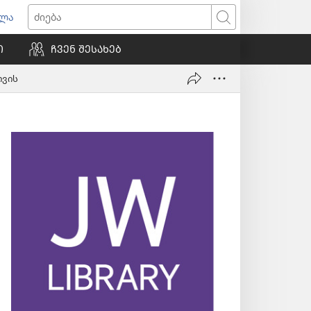
ვლა
იხსნება
ძიება
ალი
Ი
ᲩᲕᲔᲜ ᲨᲔᲡᲐᲮᲔᲑ
ნჯარა)
თვის