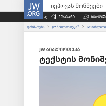
JW.ORG
იეჰოვას მოწმეები
ᲛᲗᲐᲕᲐᲠᲘ
ᲑᲘᲑᲚᲘᲣ
®
დახმარება
JW ბიბლიოთეკა
JW ბიბლიოთ
JW ᲑᲘᲑᲚᲘᲝᲗᲔᲙᲐ
ტექსტის მონიშ