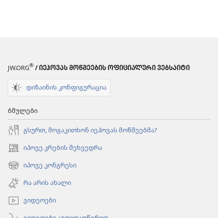
®
JW.ORG
/ ᲘᲔᲰᲝᲕᲐᲡ ᲛᲝᲬᲛᲔᲔᲑᲘᲡ ᲝᲤᲘᲪᲘᲐᲚᲣᲠᲘ ᲕᲔᲑᲡᲐᲘᲢᲘ
დიზაინის კონფიგურაცია
ბმულები
გსურთ, მოგაკითხონ იეჰოვას მოწმეებმა?
იპოვე კრების შეხვედრა
(გაიხსნება
ახალი
იპოვე კონგრესი
(გაიხსნება
ფანჯარა)
ახალი
რა არის ახალი
ფანჯარა)
ვიდეოები
ვიდეოები აუდიოაღწერით