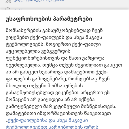
ძებნა
უსაფრთხოების პარამეტრები
ინფორმაცია ექიმებისთვის
მომსახურების გასაუმჯობესებლად ჩვენ
ინფორმაცია ოფიციალური პირებისთვის
ვიყენებთ ქუქი-ფაილებს და სხვა მსგავს
დახმარება
ტექნოლოგიებს. ზოგიერთი ქუქი-ფაილი
აუცილებელია ვებგვერდის
შესაწირავები
ფუნქციონირებისთვის და მათი უარყოფა
(გაიხსნება
ახალი
შეუძლებელია. თუმცა თქვენ შეგიძლიათ გასცეთ
ფანჯარა)
ან არ გასცეთ ნებართვა დამატებითი ქუქი-
საგუშაგო კოშკის ონლაინ ბიბლიოთეკა™
(გაიხსნება
ფაილების გამოყენებაზე, რომლებსაც ჩვენ
ახალი
®
JW Hub
მხოლოდ თქვენი მომსახურების
ფანჯარა)
(გაიხსნება
გასაუმჯობესებლად ვიყენებთ. არცერთი ეს
ახალი
®
JW ბიბლიოთეკა
ფანჯარა)
მონაცემი არ გაიყიდება ან არ იქნება
გამოყენებული მარკეტინგული მიზნებისთვის.
„საგუშაგო კოშკის ბიბლიოთეკა“
დამატებითი ინფორმაციისთვის წაიკითხეთ
„
ქუქი-ფაილებისა და სხვა მსგავსი
ტექნოლოგიებით სარგებლობის დროს