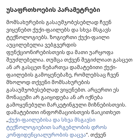
ძებნა
უსაფრთხოების პარამეტრები
ინფორმაცია ექიმებისთვის
მომსახურების გასაუმჯობესებლად ჩვენ
ინფორმაცია ოფიციალური პირებისთვის
ვიყენებთ ქუქი-ფაილებს და სხვა მსგავს
დახმარება
ტექნოლოგიებს. ზოგიერთი ქუქი-ფაილი
აუცილებელია ვებგვერდის
შესაწირავები
ფუნქციონირებისთვის და მათი უარყოფა
(გაიხსნება
ახალი
შეუძლებელია. თუმცა თქვენ შეგიძლიათ გასცეთ
ფანჯარა)
ან არ გასცეთ ნებართვა დამატებითი ქუქი-
საგუშაგო კოშკის ონლაინ ბიბლიოთეკა™
(გაიხსნება
ფაილების გამოყენებაზე, რომლებსაც ჩვენ
ახალი
®
JW Hub
მხოლოდ თქვენი მომსახურების
ფანჯარა)
(გაიხსნება
გასაუმჯობესებლად ვიყენებთ. არცერთი ეს
ახალი
®
JW ბიბლიოთეკა
ფანჯარა)
მონაცემი არ გაიყიდება ან არ იქნება
გამოყენებული მარკეტინგული მიზნებისთვის.
„საგუშაგო კოშკის ბიბლიოთეკა“
დამატებითი ინფორმაციისთვის წაიკითხეთ
„
ქუქი-ფაილებისა და სხვა მსგავსი
ტექნოლოგიებით სარგებლობის დროს
კონფიდენციალურობის დაცვა
“. თქვენ