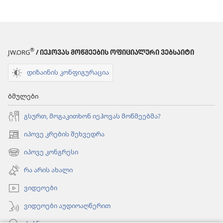
®
JW.ORG
/ ᲘᲔᲰᲝᲕᲐᲡ ᲛᲝᲬᲛᲔᲔᲑᲘᲡ ᲝᲤᲘᲪᲘᲐᲚᲣᲠᲘ ᲕᲔᲑᲡᲐᲘᲢᲘ
დიზაინის კონფიგურაცია
ბმულები
გსურთ, მოგაკითხონ იეჰოვას მოწმეებმა?
იპოვე კრების შეხვედრა
(გაიხსნება
ახალი
იპოვე კონგრესი
(გაიხსნება
ფანჯარა)
ახალი
რა არის ახალი
ფანჯარა)
ვიდეოები
ვიდეოები აუდიოაღწერით