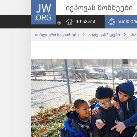
JW.ORG
იეჰოვას მოწმეები
ᲛᲗᲐᲕᲐᲠᲘ
ᲑᲘᲑᲚᲘᲣ
ბიბლიური საკითხები
ახალგაზრდები
ახ