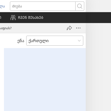
ვლა
იხსნება
ძიება
ალი
Ი
ᲩᲕᲔᲜ ᲨᲔᲡᲐᲮᲔᲑ
ნჯარა)
აფიას?
ენა