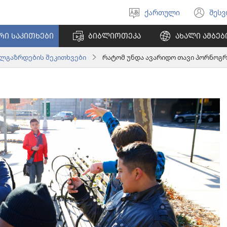
ქართული
შეს
აირჩიეთ
(გა
ენა
ახ
ᲠᲘ ᲡᲐᲙᲘᲗᲮᲔᲑᲘ
ᲑᲘᲑᲚᲘᲝᲗᲔᲙᲐ
ᲐᲮᲐᲚᲘ ᲐᲛᲑᲔᲑ
ფა
ალგაზრდების შეკითხვები
რატომ უნდა ავარიდო თავი პორნოგრ