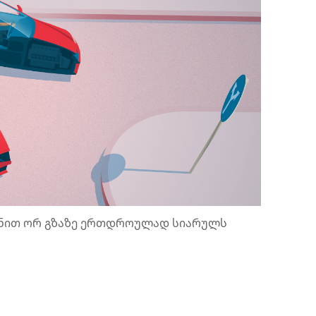
ქანით ორ გზაზე ერთდროულად სიარულს