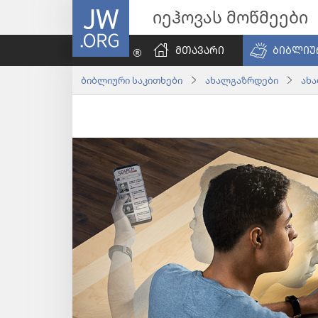
JW.ORG
იეჰოვას მოწმეები
ᲛᲗᲐᲕᲐᲠᲘ
ᲑᲘᲑᲚᲘᲣ
ბიბლიური საკითხები
ახალგაზრდები
ახ