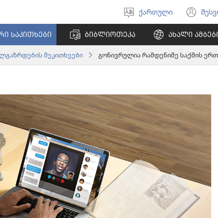
ქართული
შეს
აირჩიეთ
(გა
ენა
ახ
ᲠᲘ ᲡᲐᲙᲘᲗᲮᲔᲑᲘ
ᲑᲘᲑᲚᲘᲝᲗᲔᲙᲐ
ᲐᲮᲐᲚᲘ ᲐᲛᲑᲔᲑ
ფა
ალგაზრდების შეკითხვები
გონივრულია რამდენიმე საქმის ერთ