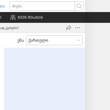
ვლა
იხსნება
ძიება
ალი
Ი
ᲩᲕᲔᲜ ᲨᲔᲡᲐᲮᲔᲑ
ნჯარა)
ად კეთება?
ენა