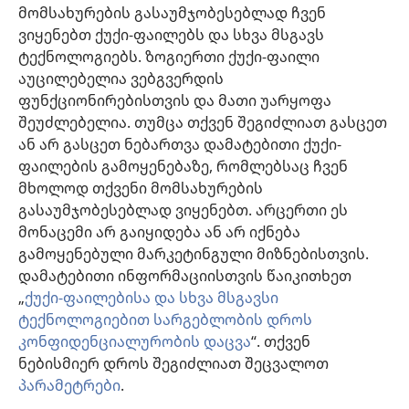
მომსახურების გასაუმჯობესებლად ჩვენ
ინფორმაცია ოფიციალური პირებისთვის
ვიყენებთ ქუქი-ფაილებს და სხვა მსგავს
დახმარება
ტექნოლოგიებს. ზოგიერთი ქუქი-ფაილი
აუცილებელია ვებგვერდის
შესაწირავები
ფუნქციონირებისთვის და მათი უარყოფა
(გაიხსნება
ახალი
შეუძლებელია. თუმცა თქვენ შეგიძლიათ გასცეთ
ფანჯარა)
ან არ გასცეთ ნებართვა დამატებითი ქუქი-
საგუშაგო კოშკის ონლაინ ბიბლიოთეკა™
(გაიხსნება
ფაილების გამოყენებაზე, რომლებსაც ჩვენ
ახალი
®
JW Hub
მხოლოდ თქვენი მომსახურების
ფანჯარა)
(გაიხსნება
გასაუმჯობესებლად ვიყენებთ. არცერთი ეს
ახალი
®
JW ბიბლიოთეკა
ფანჯარა)
მონაცემი არ გაიყიდება ან არ იქნება
გამოყენებული მარკეტინგული მიზნებისთვის.
„საგუშაგო კოშკის ბიბლიოთეკა“
დამატებითი ინფორმაციისთვის წაიკითხეთ
„
ქუქი-ფაილებისა და სხვა მსგავსი
ტექნოლოგიებით სარგებლობის დროს
კონფიდენციალურობის დაცვა
“. თქვენ
ნებისმიერ დროს შეგიძლიათ შეცვალოთ
Copyright
© 2026 Watch Tower Bible and Tract Society of Pennsylvania.
ᲡᲐᲠᲒᲔᲑᲚᲝᲑᲘᲡ ᲬᲔᲡᲔᲑᲘ
|
ᲙᲝᲜᲤᲘᲓᲔᲜᲪᲘᲐᲚᲣᲠᲝᲑᲘᲡ ᲞᲝᲚᲘᲢᲘᲙᲐ
პარამეტრები
.
|
ᲣᲡᲐᲤᲠᲗᲮᲝᲔᲑᲘᲡ ᲞᲐᲠᲐᲛᲔᲢᲠᲔᲑᲘ