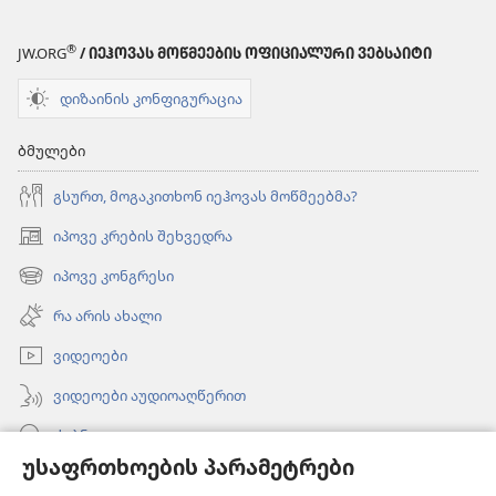
®
JW.ORG
/ ᲘᲔᲰᲝᲕᲐᲡ ᲛᲝᲬᲛᲔᲔᲑᲘᲡ ᲝᲤᲘᲪᲘᲐᲚᲣᲠᲘ ᲕᲔᲑᲡᲐᲘᲢᲘ
დიზაინის კონფიგურაცია
ბმულები
გსურთ, მოგაკითხონ იეჰოვას მოწმეებმა?
იპოვე კრების შეხვედრა
(გაიხსნება
ახალი
იპოვე კონგრესი
(გაიხსნება
ფანჯარა)
ახალი
რა არის ახალი
ფანჯარა)
ვიდეოები
ვიდეოები აუდიოაღწერით
ძებნა
უსაფრთხოების პარამეტრები
ინფორმაცია ექიმებისთვის