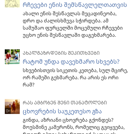
რჩევები ენის შემსწავლელთათვის
ახალი ენის შესწავლას მეცადინეობა,
დრო და ძალისხმევა სჭირდება. ამ
სამუშაო ფურცელში მოცემული რჩევები
უცხო ენის შესწავლაში დაგეხმარება.
ᲐᲮᲐᲚᲒᲐᲖᲠᲓᲔᲑᲘᲡ ᲨᲔᲙᲘᲗᲮᲕᲔᲑᲘ
რატომ უნდა დავეხმარო სხვებს?
სხვებისთვის სიკეთის კეთება, სულ მცირე,
ორ რამეში გეხმარება. რა არის ეს ორი
რამ?
ᲠᲐᲡ ᲐᲛᲑᲝᲑᲔᲜ ᲨᲔᲜᲘ ᲗᲐᲜᲐᲢᲝᲚᲔᲑᲘ
ცხოვრების საუკეთესო გზა
გინდა, აზრიანი ცხოვრება გქონდეს?
მოუსმინე კამერონს, რომელიც გვიყვება,