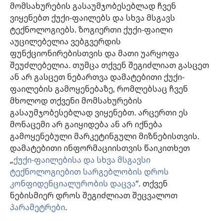
მომსახურების გასაუმჯობესებლად ჩვენ
ინფორმაცია ოფიციალური პირებისთვის
ვიყენებთ ქუქი-ფაილებს და სხვა მსგავს
დახმარება
ტექნოლოგიებს. ზოგიერთი ქუქი-ფაილი
აუცილებელია ვებგვერდის
შესაწირავები
ფუნქციონირებისთვის და მათი უარყოფა
(გაიხსნება
ახალი
შეუძლებელია. თუმცა თქვენ შეგიძლიათ გასცეთ
ფანჯარა)
ან არ გასცეთ ნებართვა დამატებითი ქუქი-
საგუშაგო კოშკის ონლაინ ბიბლიოთეკა™
(გაიხსნება
ფაილების გამოყენებაზე, რომლებსაც ჩვენ
ახალი
®
JW Hub
მხოლოდ თქვენი მომსახურების
ფანჯარა)
(გაიხსნება
გასაუმჯობესებლად ვიყენებთ. არცერთი ეს
ახალი
®
JW ბიბლიოთეკა
ფანჯარა)
მონაცემი არ გაიყიდება ან არ იქნება
გამოყენებული მარკეტინგული მიზნებისთვის.
„საგუშაგო კოშკის ბიბლიოთეკა“
დამატებითი ინფორმაციისთვის წაიკითხეთ
„
ქუქი-ფაილებისა და სხვა მსგავსი
ტექნოლოგიებით სარგებლობის დროს
კონფიდენციალურობის დაცვა
“. თქვენ
Copyright
© 2026 Watch Tower Bible and Tract Society of Pennsylvania.
ნებისმიერ დროს შეგიძლიათ შეცვალოთ
ᲡᲐᲠᲒᲔᲑᲚᲝᲑᲘᲡ ᲬᲔᲡᲔᲑᲘ
|
ᲙᲝᲜᲤᲘᲓᲔᲜᲪᲘᲐᲚᲣᲠᲝᲑᲘᲡ ᲞᲝᲚᲘᲢᲘᲙᲐ
პარამეტრები
.
|
ᲣᲡᲐᲤᲠᲗᲮᲝᲔᲑᲘᲡ ᲞᲐᲠᲐᲛᲔᲢᲠᲔᲑᲘ