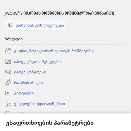
®
JW.ORG
/ ᲘᲔᲰᲝᲕᲐᲡ ᲛᲝᲬᲛᲔᲔᲑᲘᲡ ᲝᲤᲘᲪᲘᲐᲚᲣᲠᲘ ᲕᲔᲑᲡᲐᲘᲢᲘ
დიზაინის კონფიგურაცია
ბმულები
გსურთ, მოგაკითხონ იეჰოვას მოწმეებმა?
იპოვე კრების შეხვედრა
(გაიხსნება
ახალი
იპოვე კონგრესი
(გაიხსნება
ფანჯარა)
ახალი
რა არის ახალი
ფანჯარა)
ვიდეოები
ვიდეოები აუდიოაღწერით
ძებნა
უსაფრთხოების პარამეტრები
ინფორმაცია ექიმებისთვის