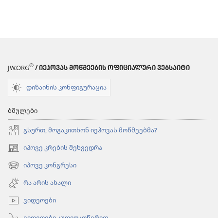
®
JW.ORG
/ ᲘᲔᲰᲝᲕᲐᲡ ᲛᲝᲬᲛᲔᲔᲑᲘᲡ ᲝᲤᲘᲪᲘᲐᲚᲣᲠᲘ ᲕᲔᲑᲡᲐᲘᲢᲘ
დიზაინის კონფიგურაცია
ბმულები
გსურთ, მოგაკითხონ იეჰოვას მოწმეებმა?
იპოვე კრების შეხვედრა
(გაიხსნება
ახალი
იპოვე კონგრესი
(გაიხსნება
ფანჯარა)
ახალი
რა არის ახალი
ფანჯარა)
ვიდეოები
ვიდეოები აუდიოაღწერით