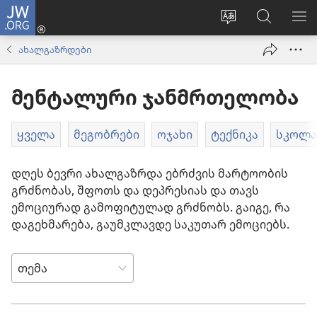
JW.ORG
შესვლა
(გაიხსნება
ვებსაიტის
ძებნა
მე
ახალი
ენის
ვებსაიტ
ნა
ახალგაზრდები
ფანჯარა)
შეცვლა
JW.ORG
მენტალური ჯანმრთელობა
ყველა
მეგობრები
ოჯახი
ტექნიკა
სკოლ
დღეს ბევრი ახალგაზრდა ებრძვის მარტოობის
გრძნობას, შფოთს და დეპრესიას და თავს
ემოციურად გამოფიტულად გრძნობს. გაიგე, რა
დაგეხმარება, გაუმკლავდე საკუთარ ემოციებს.