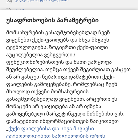
ძებნა
უსაფრთხოების პარამეტრები
ინფორმაცია ექიმებისთვის
მომსახურების გასაუმჯობესებლად ჩვენ
ინფორმაცია ოფიციალური პირებისთვის
ვიყენებთ ქუქი-ფაილებს და სხვა მსგავს
დახმარება
ტექნოლოგიებს. ზოგიერთი ქუქი-ფაილი
აუცილებელია ვებგვერდის
შესაწირავები
ფუნქციონირებისთვის და მათი უარყოფა
(გაიხსნება
ახალი
შეუძლებელია. თუმცა თქვენ შეგიძლიათ გასცეთ
ფანჯარა)
ან არ გასცეთ ნებართვა დამატებითი ქუქი-
საგუშაგო კოშკის ონლაინ ბიბლიოთეკა™
(გაიხსნება
ფაილების გამოყენებაზე, რომლებსაც ჩვენ
ახალი
®
JW Hub
მხოლოდ თქვენი მომსახურების
ფანჯარა)
(გაიხსნება
გასაუმჯობესებლად ვიყენებთ. არცერთი ეს
ახალი
®
JW ბიბლიოთეკა
ფანჯარა)
მონაცემი არ გაიყიდება ან არ იქნება
გამოყენებული მარკეტინგული მიზნებისთვის.
„საგუშაგო კოშკის ბიბლიოთეკა“
დამატებითი ინფორმაციისთვის წაიკითხეთ
„
ქუქი-ფაილებისა და სხვა მსგავსი
ტექნოლოგიებით სარგებლობის დროს