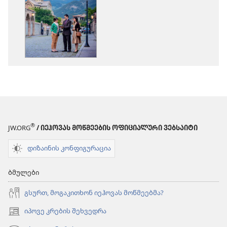
ჩამოტვირთვის
ჩამოტვირთ
ვარიანტები
ვარიანტები
იეჰოვას
იეჰოვას
მოწმეების
მოწმეების
2017 წლის
2017 წლის
წელიწდეული
წელიწდეუ
®
JW.ORG
/ ᲘᲔᲰᲝᲕᲐᲡ ᲛᲝᲬᲛᲔᲔᲑᲘᲡ ᲝᲤᲘᲪᲘᲐᲚᲣᲠᲘ ᲕᲔᲑᲡᲐᲘᲢᲘ
დიზაინის კონფიგურაცია
ბმულები
გსურთ, მოგაკითხონ იეჰოვას მოწმეებმა?
იპოვე კრების შეხვედრა
(გაიხსნება
ახალი