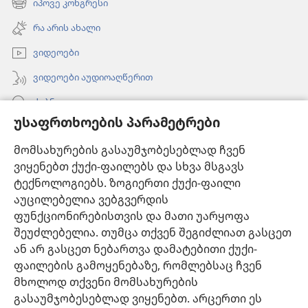
იპოვე კონგრესი
(გაიხსნება
ფანჯარა)
ახალი
რა არის ახალი
ფანჯარა)
ვიდეოები
ვიდეოები აუდიოაღწერით
ძებნა
უსაფრთხოების პარამეტრები
ინფორმაცია ექიმებისთვის
მომსახურების გასაუმჯობესებლად ჩვენ
ინფორმაცია ოფიციალური პირებისთვის
ვიყენებთ ქუქი-ფაილებს და სხვა მსგავს
დახმარება
ტექნოლოგიებს. ზოგიერთი ქუქი-ფაილი
აუცილებელია ვებგვერდის
შესაწირავები
ფუნქციონირებისთვის და მათი უარყოფა
(გაიხსნება
ახალი
შეუძლებელია. თუმცა თქვენ შეგიძლიათ გასცეთ
ფანჯარა)
ან არ გასცეთ ნებართვა დამატებითი ქუქი-
საგუშაგო კოშკის ონლაინ ბიბლიოთეკა™
(გაიხსნება
ფაილების გამოყენებაზე, რომლებსაც ჩვენ
ახალი
®
JW Hub
მხოლოდ თქვენი მომსახურების
ფანჯარა)
(გაიხსნება
გასაუმჯობესებლად ვიყენებთ. არცერთი ეს
ახალი
®