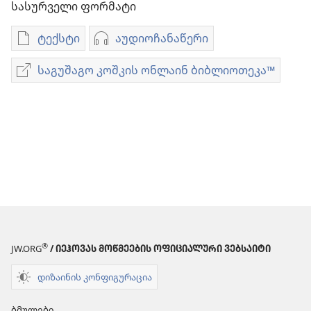
სასურველი ფორმატი
ტექსტი
აუდიოჩანაწერი
პუბლიკაციების
აუდიოჩანაწერების
ჩამოტვირთვის
ჩამოტვირთვის
საგუშაგო კოშკის ონლაინ ბიბლიოთეკა™
საგუშაგო
ვარიანტები
ვარიანტები
კოშკის
იეჰოვას
იეჰოვას
ონლაინ
მოწმეების
მოწმეების
ბიბლიოთეკა™
წელიწდეული
წელიწდეული
–
–
2010
2010
®
JW.ORG
/ ᲘᲔᲰᲝᲕᲐᲡ ᲛᲝᲬᲛᲔᲔᲑᲘᲡ ᲝᲤᲘᲪᲘᲐᲚᲣᲠᲘ ᲕᲔᲑᲡᲐᲘᲢᲘ
დიზაინის კონფიგურაცია
ბმულები