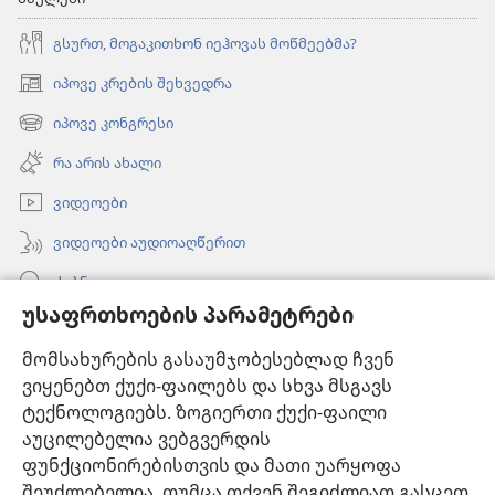
გსურთ, მოგაკითხონ იეჰოვას მოწმეებმა?
იპოვე კრების შეხვედრა
(გაიხსნება
ახალი
იპოვე კონგრესი
(გაიხსნება
ფანჯარა)
ახალი
რა არის ახალი
ფანჯარა)
ვიდეოები
ვიდეოები აუდიოაღწერით
ძებნა
უსაფრთხოების პარამეტრები
ინფორმაცია ექიმებისთვის
მომსახურების გასაუმჯობესებლად ჩვენ
ინფორმაცია ოფიციალური პირებისთვის
ვიყენებთ ქუქი-ფაილებს და სხვა მსგავს
დახმარება
ტექნოლოგიებს. ზოგიერთი ქუქი-ფაილი
აუცილებელია ვებგვერდის
შესაწირავები
ფუნქციონირებისთვის და მათი უარყოფა
(გაიხსნება
ახალი
შეუძლებელია. თუმცა თქვენ შეგიძლიათ გასცეთ