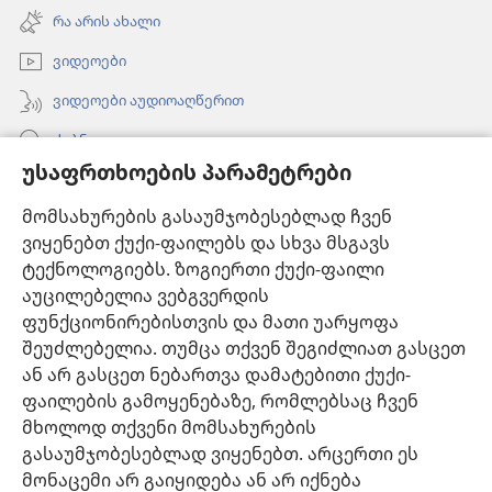
ახალი
რა არის ახალი
ფანჯარა)
ვიდეოები
ვიდეოები აუდიოაღწერით
ძებნა
უსაფრთხოების პარამეტრები
ინფორმაცია ექიმებისთვის
მომსახურების გასაუმჯობესებლად ჩვენ
ინფორმაცია ოფიციალური პირებისთვის
ვიყენებთ ქუქი-ფაილებს და სხვა მსგავს
დახმარება
ტექნოლოგიებს. ზოგიერთი ქუქი-ფაილი
აუცილებელია ვებგვერდის
შესაწირავები
ფუნქციონირებისთვის და მათი უარყოფა
(გაიხსნება
ახალი
შეუძლებელია. თუმცა თქვენ შეგიძლიათ გასცეთ
ფანჯარა)
ან არ გასცეთ ნებართვა დამატებითი ქუქი-
საგუშაგო კოშკის ონლაინ ბიბლიოთეკა™
(გაიხსნება
ფაილების გამოყენებაზე, რომლებსაც ჩვენ
ახალი
®
JW Hub
მხოლოდ თქვენი მომსახურების
ფანჯარა)
(გაიხსნება
გასაუმჯობესებლად ვიყენებთ. არცერთი ეს
ახალი
®
JW ბიბლიოთეკა
ფანჯარა)
მონაცემი არ გაიყიდება ან არ იქნება