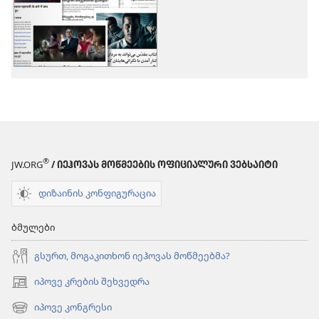
ვარიანტები
ვარიანტები
სხვადასხვა
სხვადასხვა
®
JW.ORG
/ ᲘᲔᲰᲝᲕᲐᲡ ᲛᲝᲬᲛᲔᲔᲑᲘᲡ ᲝᲤᲘᲪᲘᲐᲚᲣᲠᲘ ᲕᲔᲑᲡᲐᲘᲢᲘ
დიზაინის კონფიგურაცია
ბმულები
გსურთ, მოგაკითხონ იეჰოვას მოწმეებმა?
იპოვე კრების შეხვედრა
(გაიხსნება
ახალი
იპოვე კონგრესი
(გაიხსნება
ფანჯარა)