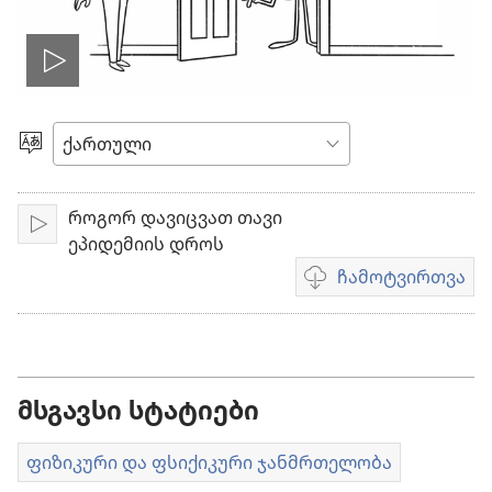
ჩართეთ
ვიდეო
ენის
არჩევა
როგორ დავიცვათ თავი
ჩართვა
ეპიდემიის დროს
ჩამოტვირთვა
ვიდეოების
ჩამოტვირთვის
ვარიანტები
მსგავსი სტატიები
ფიზიკური და ფსიქიკური ჯანმრთელობა