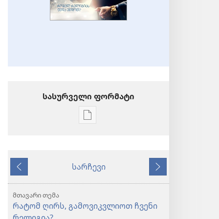
სასურველი ფორმატი
პუბლიკაციების
ჩამოტვირთვის
ვარიანტები
ᲡᲐᲒᲣᲨᲐᲒᲝ
სარჩევი
ᲙᲝᲨᲙᲘ
წინა
მომდევნო
იმსახურებს
რომელიმე
მთავარი თემა
რელიგია
რატომ ღირს, გამოვიკვლიოთ ჩვენი
თქვენს
რელიგია?