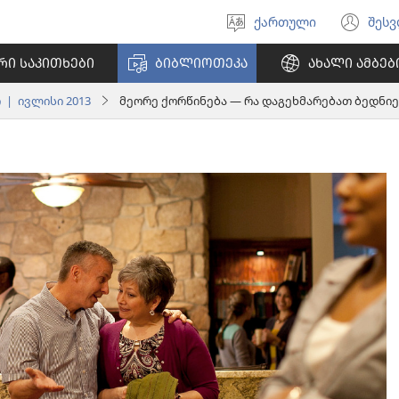
ქართული
შეს
აირჩიეთ
(გა
ენა
ახ
ᲠᲘ ᲡᲐᲙᲘᲗᲮᲔᲑᲘ
ᲑᲘᲑᲚᲘᲝᲗᲔᲙᲐ
ᲐᲮᲐᲚᲘ ᲐᲛᲑᲔᲑ
ფა
 | ივლისი 2013
მეორე ქორწინება
—
რა დაგეხმარებათ ბედნიე