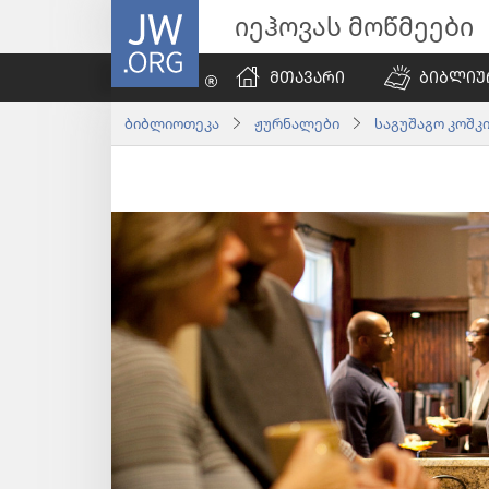
JW.ORG
იეჰოვას მოწმეები
ᲛᲗᲐᲕᲐᲠᲘ
ᲑᲘᲑᲚᲘᲣ
ბიბლიოთეკა
ჟურნალები
საგუშაგო კოშკი