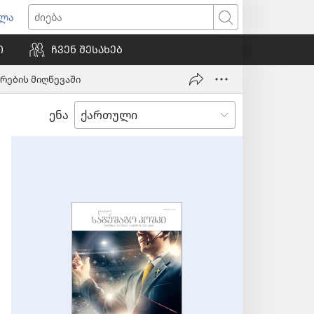
ვლა
იხსნება
ძიება
ალი
Ი
ᲩᲕᲔᲜ ᲨᲔᲡᲐᲮᲔᲑ
ნჯარა)
რების მიღწევაში
ენა