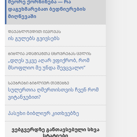
მეორე ქორწინება
—
რა
დაგეხმარებათ ბედნიერების
მიღწევაში
ᲓᲐᲣᲐᲮᲚᲝᲕᲓᲘᲗ ᲘᲔᲰᲝᲕᲐᲡ
ის გულებს გვივსებს
ᲑᲘᲑᲚᲘᲐ ᲐᲓᲐᲛᲘᲐᲜᲗᲐ ᲪᲮᲝᲕᲠᲔᲑᲐᲡ ᲪᲕᲚᲘᲡ
„დღეს უკვე აღარ ვფიქრობ, რომ
მსოფლიო მე უნდა შევცვალო“
ᲡᲐᲣᲑᲠᲔᲑᲘ ᲑᲘᲑᲚᲘᲣᲠ ᲗᲔᲛᲔᲑᲖᲔ
სულერთია ღმერთისთვის ჩვენ რომ
ვიტანჯებით?
პასუხი ბიბლიურ კითხვებზე
ვებგვერდზე განთავსებული სხვა
სტატიები