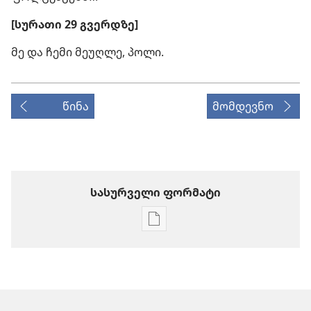
[სურათი 29 გვერდზე]
მე და ჩემი მეუღლე, პოლი.
წინა
მომდევნო
სასურველი ფორმატი
პუბლიკაციების
ჩამოტვირთვის
ვარიანტები
ᲡᲐᲒᲣᲨᲐᲒᲝ
ᲙᲝᲨᲙᲘ
(ᲡᲐᲡᲬᲐᲕᲚᲝ