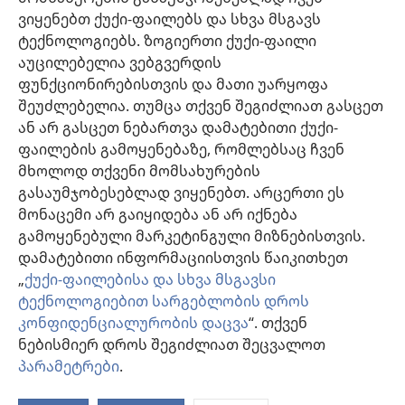
ვიყენებთ ქუქი-ფაილებს და სხვა მსგავს
დახმარება
ტექნოლოგიებს. ზოგიერთი ქუქი-ფაილი
აუცილებელია ვებგვერდის
შესაწირავები
ფუნქციონირებისთვის და მათი უარყოფა
(გაიხსნება
ახალი
შეუძლებელია. თუმცა თქვენ შეგიძლიათ გასცეთ
ფანჯარა)
ან არ გასცეთ ნებართვა დამატებითი ქუქი-
საგუშაგო კოშკის ონლაინ ბიბლიოთეკა™
(გაიხსნება
ფაილების გამოყენებაზე, რომლებსაც ჩვენ
ახალი
®
JW Hub
მხოლოდ თქვენი მომსახურების
ფანჯარა)
(გაიხსნება
გასაუმჯობესებლად ვიყენებთ. არცერთი ეს
ახალი
®
JW ბიბლიოთეკა
ფანჯარა)
მონაცემი არ გაიყიდება ან არ იქნება
გამოყენებული მარკეტინგული მიზნებისთვის.
„საგუშაგო კოშკის ბიბლიოთეკა“
დამატებითი ინფორმაციისთვის წაიკითხეთ
„
ქუქი-ფაილებისა და სხვა მსგავსი
ტექნოლოგიებით სარგებლობის დროს
კონფიდენციალურობის დაცვა
“. თქვენ
Copyright
© 2026 Watch Tower Bible and Tract Society of Pennsylvania.
ნებისმიერ დროს შეგიძლიათ შეცვალოთ
ᲡᲐᲠᲒᲔᲑᲚᲝᲑᲘᲡ ᲬᲔᲡᲔᲑᲘ
|
ᲙᲝᲜᲤᲘᲓᲔᲜᲪᲘᲐᲚᲣᲠᲝᲑᲘᲡ ᲞᲝᲚᲘᲢᲘᲙᲐ
პარამეტრები
.
ა
|
ᲣᲡᲐᲤᲠᲗᲮᲝᲔᲑᲘᲡ ᲞᲐᲠᲐᲛᲔᲢᲠᲔᲑᲘ
ს