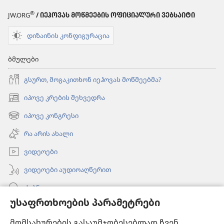
ᲒᲐᲛᲝᲪᲔᲛᲐ)
®
JW.ORG
/ ᲘᲔᲰᲝᲕᲐᲡ ᲛᲝᲬᲛᲔᲔᲑᲘᲡ ᲝᲤᲘᲪᲘᲐᲚᲣᲠᲘ ᲕᲔᲑᲡᲐᲘᲢᲘ
ოქტომბერი 1,
2000
დიზაინის კონფიგურაცია
ბმულები
გსურთ, მოგაკითხონ იეჰოვას მოწმეებმა?
იპოვე კრების შეხვედრა
(გაიხსნება
ახალი
იპოვე კონგრესი
(გაიხსნება
ფანჯარა)
ახალი
რა არის ახალი
ფანჯარა)
ვიდეოები
ვიდეოები აუდიოაღწერით
ძებნა
უსაფრთხოების პარამეტრები
ინფორმაცია ექიმებისთვის
მომსახურების გასაუმჯობესებლად ჩვენ
ინფორმაცია ოფიციალური პირებისთვის