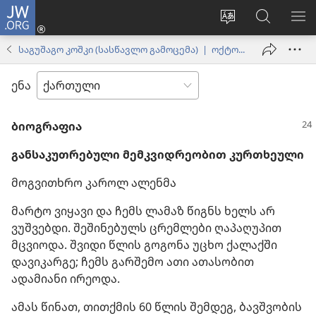
JW.ORG
შესვლა
(გაიხსნება
ვებსაიტის
ძებნა
მე
ახალი
ენის
ვებსაიტ
ნა
საგუშაგო კოშკი (სასწავლო გამოცემა) | ოქტომბერი 1, 2000
ფანჯარა)
შეცვლა
JW.ORG
ენა
ბიოგრაფია
განსაკუთრებული მემკვიდრეობით კურთხეული
მოგვითხრო კაროლ ალენმა
მარტო ვიყავი და ჩემს ლამაზ წიგნს ხელს არ
ვუშვებდი. შეშინებულს ცრემლები ღაპაღუპით
მცვიოდა. შვიდი წლის გოგონა უცხო ქალაქში
დავიკარგე; ჩემს გარშემო ათი ათასობით
ადამიანი ირეოდა.
ამას წინათ, თითქმის 60 წლის შემდეგ, ბავშვობის