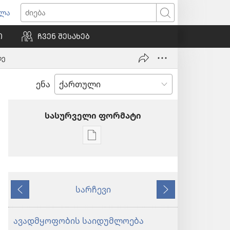
ვლა
იხსნება
ძიება
ალი
Ი
ᲩᲕᲔᲜ ᲨᲔᲡᲐᲮᲔᲑ
ნჯარა)
დე
ენა
სასურველი ფორმატი
პუბლიკაციების
ჩამოტვირთვის
ვარიანტები
ᲡᲐᲒᲣᲨᲐᲒᲝ
სარჩევი
ᲙᲝᲨᲙᲘ
წინა
მომდევნო
(ᲡᲐᲡᲬᲐᲕᲚᲝ
ᲒᲐᲛᲝᲪᲔᲛᲐ)
ავადმყოფობის საიდუმლოება
სექტემბერი 1,