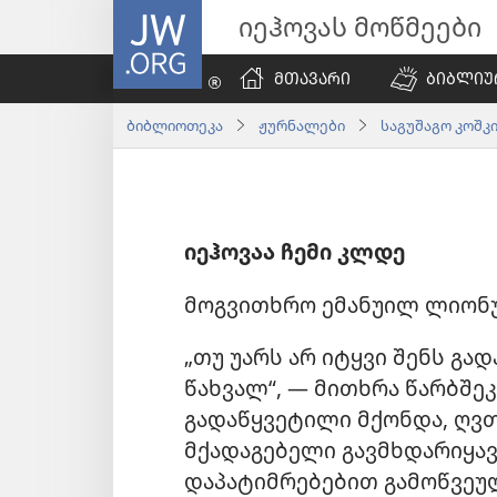
JW.ORG
იეჰოვას მოწმეები
ᲛᲗᲐᲕᲐᲠᲘ
ᲑᲘᲑᲚᲘᲣ
ბიბლიოთეკა
ჟურნალები
საგუშაგო კოშკი
იეჰოვაა ჩემი კლდე
მოგვითხრო ემანუილ ლიონ
„თუ უარს არ იტყვი შენს გა
წახვალ“, — მითხრა წარბშე
გადაწყვეტილი მქონდა, ღვ
მქადაგებელი გავმხდარიყავი
დაპატიმრებებით გამოწვეუ