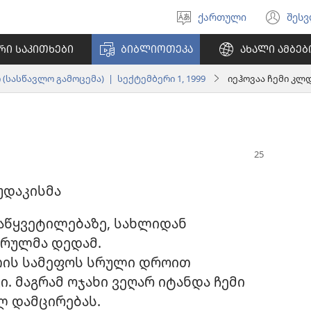
ქართული
შეს
აირჩიეთ
(გა
ენა
ახ
ᲠᲘ ᲡᲐᲙᲘᲗᲮᲔᲑᲘ
ᲑᲘᲑᲚᲘᲝᲗᲔᲙᲐ
ᲐᲮᲐᲚᲘ ᲐᲛᲑᲔᲑ
ფა
 (სასწავლო გამოცემა) | სექტემბერი 1, 1999
იეჰოვაა ჩემი კლ
უდაკისმა
დაწყვეტილებაზე, სახლიდან
კრულმა დედამ.
თის სამეფოს სრული დროით
. მაგრამ ოჯახი ვეღარ იტანდა ჩემი
ლ დამცირებას.