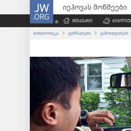
JW.ORG
იეჰოვას მოწმეები
ᲛᲗᲐᲕᲐᲠᲘ
ᲑᲘᲑᲚᲘᲣ
ბიბლიოთეკა
ჟურნალები
გამოიღვიძეთ! |