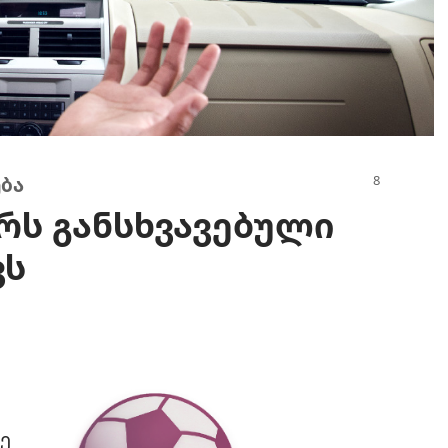
ება
რს განსხვავებული
ვს
ვე