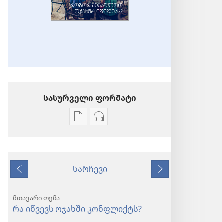
სასურველი ფორმატი
პუბლიკაციების
აუდიოჩანაწერების
ჩამოტვირთვის
ჩამოტვირთვის
ვარიანტები
ვარიანტები
ᲒᲐᲛᲝᲘᲦᲕᲘᲫᲔᲗ!
ᲒᲐᲛᲝᲘᲦᲕᲘᲫᲔᲗ!
სარჩევი
როგორ
როგორ
წინა
მომდევნო
მივაღწიოთ
მივაღწიოთ
ოჯახურ
ოჯახურ
მთავარი თემა
იდილიას?
იდილიას?
რა იწვევს ოჯახში კონფლიქტს?