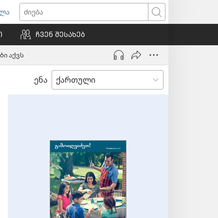
ვლა
იხსნება
ძიება
ალი
Ი
ᲩᲕᲔᲜ ᲨᲔᲡᲐᲮᲔᲑ
ნჯარა)
ბი აქვს
ენა