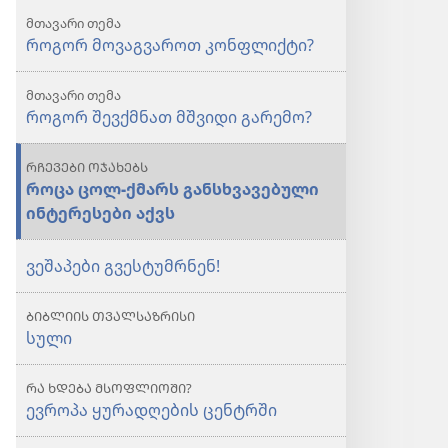
მთავარი თემა
როგორ მოვაგვაროთ კონფლიქტი?
მთავარი თემა
როგორ შევქმნათ მშვიდი გარემო?
ᲠᲩᲔᲕᲔᲑᲘ ᲝᲯᲐᲮᲔᲑᲡ
როცა ცოლ-ქმარს განსხვავებული
ინტერესები აქვს
ვეშაპები გვესტუმრნენ!
ᲑᲘᲑᲚᲘᲘᲡ ᲗᲕᲐᲚᲡᲐᲖᲠᲘᲡᲘ
სული
ᲠᲐ ᲮᲓᲔᲑᲐ ᲛᲡᲝᲤᲚᲘᲝᲨᲘ?
ევროპა ყურადღების ცენტრში