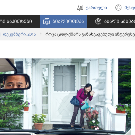
ქართული
შეს
აირჩიეთ
(გა
ენა
ახ
ᲠᲘ ᲡᲐᲙᲘᲗᲮᲔᲑᲘ
ᲑᲘᲑᲚᲘᲝᲗᲔᲙᲐ
ᲐᲮᲐᲚᲘ ᲐᲛᲑᲔᲑ
ფა
 დეკემბერი, 2015
როცა ცოლ-ქმარს განსხვავებული ინტერესე