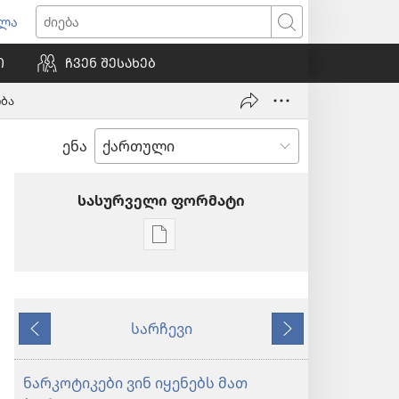
ვლა
იხსნება
ძიება
ალი
Ი
ᲩᲕᲔᲜ ᲨᲔᲡᲐᲮᲔᲑ
ნჯარა)
ობა
ენა
სასურველი ფორმატი
პუბლიკაციების
ჩამოტვირთვის
ვარიანტები
ᲟᲣᲠᲜᲐᲚᲔᲑᲘ
სარჩევი
ივლისი 8,
წინა
მომდევნო
2001
ნარკოტიკები ვინ იყენებს მათ