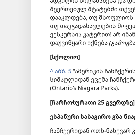
ადგილის სილამაზესა და დი
შეერთებულ შტატებში თქვე
დააკლდება, თუ მსოფლიოს ა
თუ თავგადასავლების მოყვ
ექსკურსია კატერით! არ ინ
დაუვიწყარი იქნება
(გამოგზ
[სქოლიო]
^
აბზ. 5
“ამერიკის ჩანჩქერი
სიმაღლიდან ეცემა ჩანჩქერ
(Ontario’s Niagara Parks).
[ჩარჩო⁄სურათი 25 გვერდზე]
ესპანური საბაგირო გზა ნი
ჩანჩქერიდან ოთხ-ნახევარ