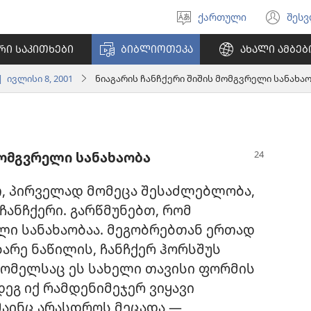
ქართული
შეს
აირჩიეთ
(გა
ენა
ახ
ᲠᲘ ᲡᲐᲙᲘᲗᲮᲔᲑᲘ
ᲑᲘᲑᲚᲘᲝᲗᲔᲙᲐ
ᲐᲮᲐᲚᲘ ᲐᲛᲑᲔᲑ
ფა
 ივლისი 8, 2001
ნიაგარის ჩანჩქერი შიშის მომგვრელი სანახა
მომგვრელი სანახაობა
თ, პირველად მომეცა შესაძლებლობა,
ჩანჩქერი. გარწმუნებთ, რომ
ლი სანახაობაა. მეგობრებთან ერთად
ბარე ნაწილის, ჩანჩქერ ჰორსშუს
 რომელსაც ეს სახელი თავისი ფორმის
დეგ იქ რამდენიმეჯერ ვიყავი
 მაინც არასდროს მეცადა —