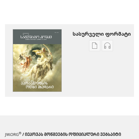
სასურველი ფორმატი
პუბლიკაციების
აუდიოჩანაწ
ჩამოტვირთვის
ჩამოტვირთ
ვარიანტები
ვარიანტები
ᲡᲐᲒᲣᲨᲐᲒᲝ
ᲡᲐᲒᲣᲨᲐᲒᲝ
ᲙᲝᲨᲙᲘ
ᲙᲝᲨᲙᲘ
აპოკალიფსის
აპოკალიფს
ოთხი
ოთხი
მხედარი
მხედარი
®
JW.ORG
/ ᲘᲔᲰᲝᲕᲐᲡ ᲛᲝᲬᲛᲔᲔᲑᲘᲡ ᲝᲤᲘᲪᲘᲐᲚᲣᲠᲘ ᲕᲔᲑᲡᲐᲘᲢᲘ