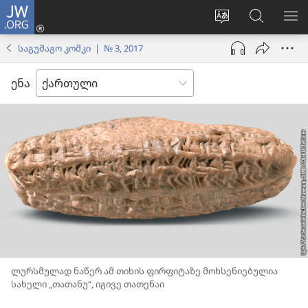
JW.ORG
შესვლა
(გაიხსნება
ვებსაიტის
ძებნა
მე
ახალი
ენის
ვებსაიტ
ნა
საგუშაგო კოშკი | № 3, 2017
ფანჯარა)
შეცვლა
JW.ORG
ენა
ლურსმულად ნაწერ ამ თიხის ფირფიტაზე მოხსენიებულია
სახელი „თათანუ“, იგივე თათენაი