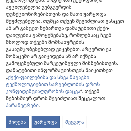
ტექნოლოგიებს. ზოგიერთი ქუქი-ფაილი
აუცილებელია ვებგვერდის
შესაწირავები
ფუნქციონირებისთვის და მათი უარყოფა
(გაიხსნება
ახალი
შეუძლებელია. თუმცა თქვენ შეგიძლიათ გასცეთ
ფანჯარა)
ან არ გასცეთ ნებართვა დამატებითი ქუქი-
საგუშაგო კოშკის ონლაინ ბიბლიოთეკა™
(გაიხსნება
ფაილების გამოყენებაზე, რომლებსაც ჩვენ
ახალი
®
JW Hub
მხოლოდ თქვენი მომსახურების
ფანჯარა)
(გაიხსნება
გასაუმჯობესებლად ვიყენებთ. არცერთი ეს
ახალი
®
JW ბიბლიოთეკა
ფანჯარა)
მონაცემი არ გაიყიდება ან არ იქნება
გამოყენებული მარკეტინგული მიზნებისთვის.
„საგუშაგო კოშკის ბიბლიოთეკა“
დამატებითი ინფორმაციისთვის წაიკითხეთ
„
ქუქი-ფაილებისა და სხვა მსგავსი
ტექნოლოგიებით სარგებლობის დროს
კონფიდენციალურობის დაცვა
“. თქვენ
Copyright
© 2026 Watch Tower Bible and Tract Society of Pennsylvania.
ნებისმიერ დროს შეგიძლიათ შეცვალოთ
ᲡᲐᲠᲒᲔᲑᲚᲝᲑᲘᲡ ᲬᲔᲡᲔᲑᲘ
|
ᲙᲝᲜᲤᲘᲓᲔᲜᲪᲘᲐᲚᲣᲠᲝᲑᲘᲡ ᲞᲝᲚᲘᲢᲘᲙᲐ
პარამეტრები
.
ა
|
ᲣᲡᲐᲤᲠᲗᲮᲝᲔᲑᲘᲡ ᲞᲐᲠᲐᲛᲔᲢᲠᲔᲑᲘ
ს
მიღება
უარყოფა
შეცვლა