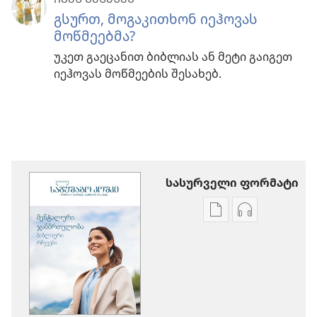
გსურთ, მოგაკითხონ იეჰოვას
მოწმეებმა?
უკეთ გაეცანით ბიბლიას ან მეტი გაიგეთ
იეჰოვას მოწმეების შესახებ.
სასურველი ფორმატი
პუბლიკაციების
აუდიოჩანაწ
ჩამოტვირთვის
ჩამოტვირთ
ვარიანტები
ვარიანტები
ᲡᲐᲒᲣᲨᲐᲒᲝ
ᲡᲐᲒᲣᲨᲐᲒᲝ
ᲙᲝᲨᲙᲘ
ᲙᲝᲨᲙᲘ
მენტალური
მენტალური