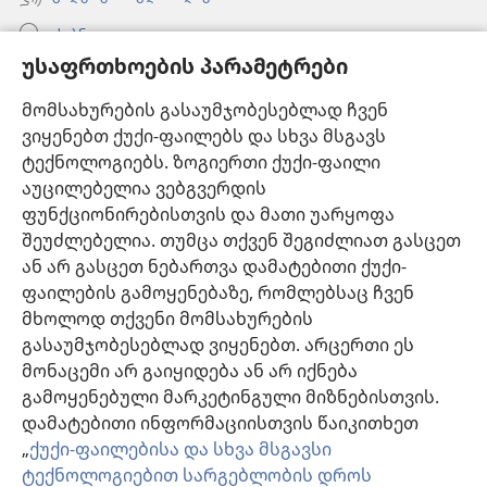
ძებნა
უსაფრთხოების პარამეტრები
ინფორმაცია ექიმებისთვის
მომსახურების გასაუმჯობესებლად ჩვენ
ინფორმაცია ოფიციალური პირებისთვის
ვიყენებთ ქუქი-ფაილებს და სხვა მსგავს
დახმარება
ტექნოლოგიებს. ზოგიერთი ქუქი-ფაილი
აუცილებელია ვებგვერდის
შესაწირავები
ფუნქციონირებისთვის და მათი უარყოფა
(გაიხსნება
ახალი
შეუძლებელია. თუმცა თქვენ შეგიძლიათ გასცეთ
ფანჯარა)
ან არ გასცეთ ნებართვა დამატებითი ქუქი-
საგუშაგო კოშკის ონლაინ ბიბლიოთეკა™
(გაიხსნება
ფაილების გამოყენებაზე, რომლებსაც ჩვენ
ახალი
®
JW Hub
მხოლოდ თქვენი მომსახურების
ფანჯარა)
(გაიხსნება
გასაუმჯობესებლად ვიყენებთ. არცერთი ეს
ახალი
®
JW ბიბლიოთეკა
ფანჯარა)
მონაცემი არ გაიყიდება ან არ იქნება
გამოყენებული მარკეტინგული მიზნებისთვის.
„საგუშაგო კოშკის ბიბლიოთეკა“
დამატებითი ინფორმაციისთვის წაიკითხეთ
„
ქუქი-ფაილებისა და სხვა მსგავსი
ტექნოლოგიებით სარგებლობის დროს