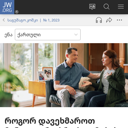
JW.ORG
შესვლა
(გაიხსნება
ვებსაიტის
ძებნა
მე
ახალი
ენის
ვებსაიტ
ნა
საგუშაგო კოშკი | № 1, 2023
ფანჯარა)
შეცვლა
JW.ORG
ენა
როგორ დავეხმაროთ