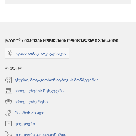
ჯანმრთელობა —
ჯანმრთელო
ბიბლიური
ბიბლიური
რჩევები
რჩევები
®
JW.ORG
/ ᲘᲔᲰᲝᲕᲐᲡ ᲛᲝᲬᲛᲔᲔᲑᲘᲡ ᲝᲤᲘᲪᲘᲐᲚᲣᲠᲘ ᲕᲔᲑᲡᲐᲘᲢᲘ
დიზაინის კონფიგურაცია
ბმულები
გსურთ, მოგაკითხონ იეჰოვას მოწმეებმა?
იპოვე კრების შეხვედრა
(გაიხსნება
ახალი
იპოვე კონგრესი
(გაიხსნება
ფანჯარა)
ახალი
რა არის ახალი
ფანჯარა)
ვიდეოები
ვიდეოები აუდიოაღწერით