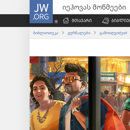
JW.ORG
იეჰოვას მოწმეები
ᲛᲗᲐᲕᲐᲠᲘ
ᲑᲘᲑᲚᲘᲣ
ბიბლიოთეკა
ჟურნალები
გამოიღვიძეთ! |