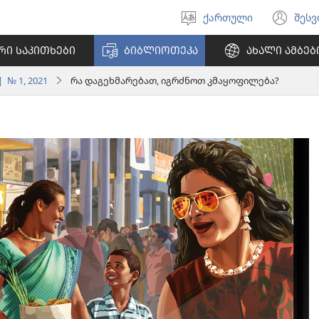
ქართული
შეს
აირჩიეთ
(გა
ენა
ახ
ᲠᲘ ᲡᲐᲙᲘᲗᲮᲔᲑᲘ
ᲑᲘᲑᲚᲘᲝᲗᲔᲙᲐ
ᲐᲮᲐᲚᲘ ᲐᲛᲑᲔᲑ
ფა
 № 1, 2021
რა დაგეხმარებათ, იგრძნოთ კმაყოფილება?