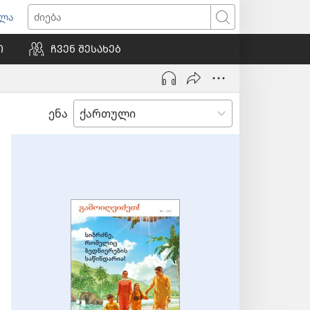
ვლა
იხსნება
ძიება
ალი
Ი
ᲩᲕᲔᲜ ᲨᲔᲡᲐᲮᲔᲑ
ნჯარა)
ენა